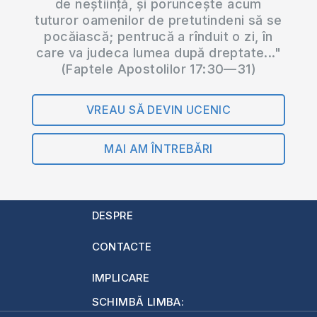
de neștiință, și poruncește acum
tuturor oamenilor de pretutindeni să se
pocăiască; pentrucă a rînduit o zi, în
care va judeca lumea după dreptate..."
(Faptele Apostolilor 17:30—31)
VREAU SĂ DEVIN UCENIC
MAI AM ÎNTREBĂRI
DESPRE
CONTACTE
IMPLICARE
SCHIMBĂ LIMBA: