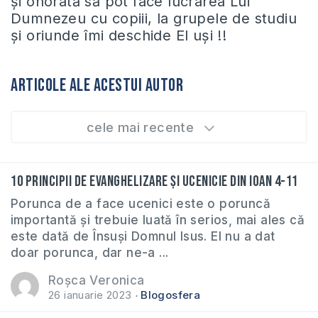
și onorată să pot face lucrarea Lui
Dumnezeu cu copiii, la grupele de studiu
și oriunde îmi deschide El uși !!
Articole ale acestui autor
cele mai recente
10 principii de evanghelizare și ucenicie din Ioan 4-11
Porunca de a face ucenici este o poruncă
importantă și trebuie luată în serios, mai ales că
este dată de Însuși Domnul Isus. El nu a dat
doar porunca, dar ne-a ...
Roșca Veronica
26 ianuarie 2023
Blogosfera