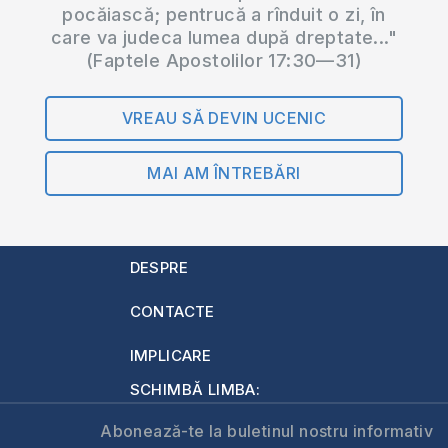
pocăiască; pentrucă a rînduit o zi, în
care va judeca lumea după dreptate..."
(Faptele Apostolilor 17:30—31)
VREAU SĂ DEVIN UCENIC
MAI AM ÎNTREBĂRI
DESPRE
CONTACTE
IMPLICARE
SCHIMBĂ LIMBA:
Abonează-te la buletinul nostru informativ