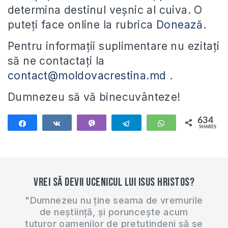
determina destinul veșnic al cuiva. O
puteți face online la rubrica
Donează
.
Pentru informații suplimentare nu ezitați
să ne contactați la
contact@moldovacrestina.md
.
Dumnezeu să vă binecuvânteze!
634
Share
Share
Vibe
Telegram
WhatsApp
SHARES
634
Vrei să devii ucenicul lui Isus Hristos?
"Dumnezeu nu ține seama de vremurile
de neștiință, și poruncește acum
tuturor oamenilor de pretutindeni să se