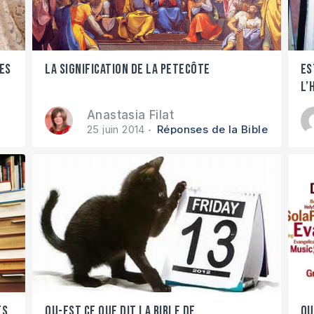
des
La signification de la Petecôte
Es
l’
Anastasia Filat
25 juin 2014
Réponses de la Bible
es
Qu-est ce que dit la Bible de
Qu