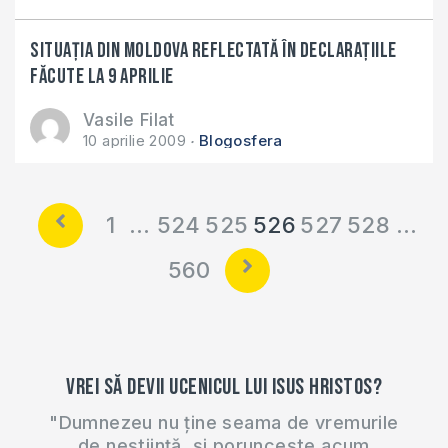
Situaţia din Moldova reflectată în declaraţiile
făcute la 9 aprilie
Vasile Filat
10 aprilie 2009
Blogosfera
1
…
524
525
526
527
528
…
560
Vrei să devii ucenicul lui Isus Hristos?
"Dumnezeu nu ține seama de vremurile
de neștiință, și poruncește acum