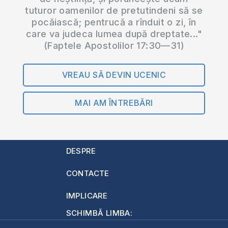
tuturor oamenilor de pretutindeni să se
pocăiască; pentrucă a rînduit o zi, în
care va judeca lumea după dreptate..."
(Faptele Apostolilor 17:30—31)
VREAU SĂ DEVIN UCENIC
MAI AM ÎNTREBĂRI
DESPRE
CONTACTE
IMPLICARE
SCHIMBĂ LIMBA: