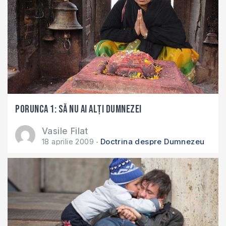
Porunca 1: Să nu ai alţi dumnezei
Vasile Filat
18 aprilie 2009
Doctrina despre Dumnezeu