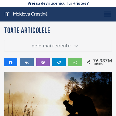
Vrei să devii ucenicul lui Hristos?
Toate articolele
cele mai recente
76,337M
Share
Share
Vibe
Telegram
WhatsApp
SHARES
76,337M