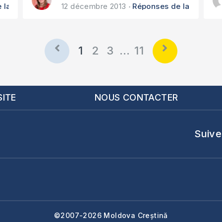
 la Bible
12 décembre 2013
Réponses de la Bible
1
2
3
…
11
SITE
NOUS CONTACTER
Suive
©2007-2026 Moldova Creștină