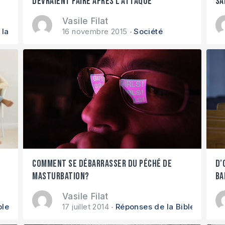
devraient faire après l’attaque
sa
terroriste?
Vasile Filat
la Bible
16 novembre 2015
Société
Comment se débarrasser du péché de
D’
masturbation?
ba
Vasile Filat
ble
17 juillet 2014
Réponses de la Bible