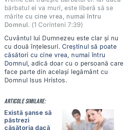
bărbatul ei va muri, este liberă să se
mărite
cu cine vrea, numai întru
Domnul
. (1 Corinteni 7:39)
Cuvântul lui Dumnezeu este clar şi nu
cu două înţelesuri.
Creştinul să poate
căsători cu cine vrea, numai întru
Domnul,
adică doar cu o persoană care
face parte din acelaşi legământ cu
Domnul Isus Hristos.
Articole similare:
Există șanse să
păstrezi
căsătoria dacă