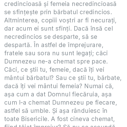
credincioasă şi femeia necredincioasă
se sfinţeşte prin bărbatul credincios.
Altminterea, copiii voştri ar fi necuraţi,
dar acum ei sunt sfinţi. Dacă însă cel
necredincios se desparte, să se
despartă. În astfel de împrejurare,
fratele sau sora nu sunt legaţi; căci
Dumnezeu ne-a chemat spre pace.
Căci, ce ştii tu, femeie, dacă îţi vei
mântui bărbatul? Sau ce ştii tu, bărbate,
dacă îţi vei mântui femeia? Numai că,
aşa cum a dat Domnul fiecăruia, aşa
cum l-a chemat Dumnezeu pe fiecare,
astfel să umble. Şi aşa rânduiesc în
toate Bisericile. A fost cineva chemat,