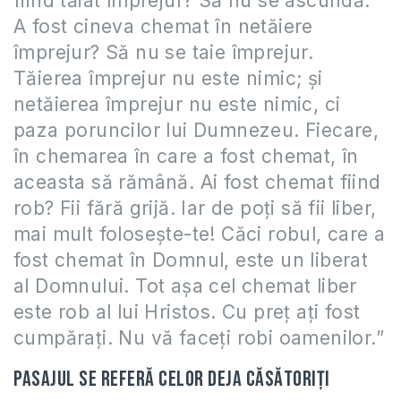
fiind tăiat împrejur? Să nu se ascundă.
A fost cineva chemat în netăiere
împrejur? Să nu se taie împrejur.
Tăierea împrejur nu este nimic; şi
netăierea împrejur nu este nimic, ci
paza poruncilor lui Dumnezeu. Fiecare,
în chemarea în care a fost chemat, în
aceasta să rămână. Ai fost chemat fiind
rob? Fii fără grijă. Iar de poţi să fii liber,
mai mult foloseşte-te! Căci robul, care a
fost chemat în Domnul, este un liberat
al Domnului. Tot aşa cel chemat liber
este rob al lui Hristos. Cu preţ aţi fost
cumpăraţi. Nu vă faceţi robi oamenilor.”
Pasajul se referă celor deja căsătoriţi