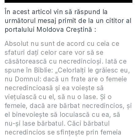
În acest articol vin să răspund la
următorul mesaj primit de la un cititor al
portalului Moldova Creștină :
Absolut nu sunt de acord cu ceia ce
sfaturi daţi celor care vor să se
căsătorească cu necredincioşi. Iată ce
spune în Biblie: „Celorlalţi le grăiesc eu,
nu Domnul: dacă un frate are o femeie
necredincioasă şi ea voieşte să
vieţuiască cu el, să nu o lase. Şi o
femeie, dacă are bărbat necredincios, şi
el binevoieşte să locuiască cu ea, să
nu-şi lase bărbatul. Căci bărbatul
necredincios se sfinţeşte prin femeia