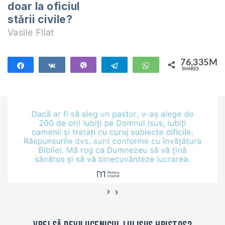
doar la oficiul
cum…
stării civile?
Vasile Filat
76,335M
Share
Share
Vibe
Telegram
WhatsApp
SHARES
76,335M
›
‹