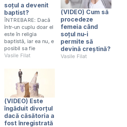
soțul a devenit
(VIDEO) Cum să
baptist?
procedeze
ÎNTREBARE: Dacă
femeia când
într-un cuplu doar el
soțul nu-i
este în religia
permite să
baptistă, iar ea nu, e
posibil sa fie
devină creștină?
împreună chiar și
Vasile Filat
Vasile Filat
după căsătorie? Și
ea dorește să fie în
credința asta, iar
familia ei este
împotrivă, ce ar
trebui să facă?
(VIDEO) Este
Mulțumesc de
îngăduit divorțul
răspuns.
dacă căsătoria a
RĂSPUNSUL: Nu-mi
fost înregistrată
este clar din felul