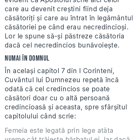
care au devenit creştini fiind deja
căsătoriţi şi care au întrat în legământul
căsătoriei pe când erau necredincioşi.
Lor le spune să-şi păstreze căsătoria
dacă cel necredincios bunăvoieşte.
Numai în Domnul
În acelaşi capitol 7 din I Corinteni,
Cuvântul lui Dumnezeu repetă încă
odată că cel credincios se poate
căsători doar cu o altă persoană
credincioasă şi aceasta, spre sfârşitul
capitolului când scrie:
Femeia este legată prin lege atâta
vreme cât trăieşte bărbatul ei. Iar dacă