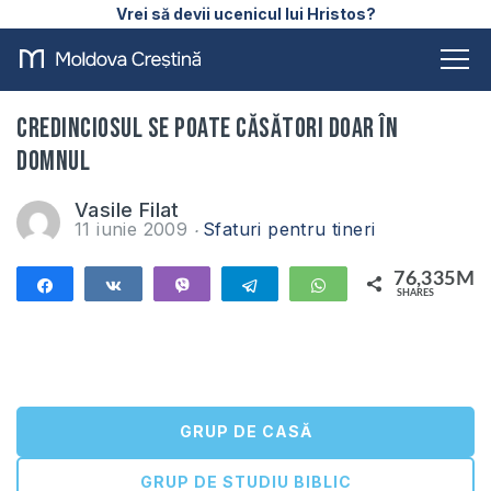
Vrei să devii ucenicul lui Hristos?
Credinciosul se poate căsători doar în
Domnul
Vasile Filat
11 iunie 2009
Sfaturi pentru tineri
76,335M
Share
Share
Vibe
Telegram
WhatsApp
SHARES
76,335M
GRUP DE CASĂ
GRUP DE STUDIU BIBLIC