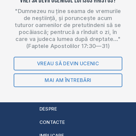
Vrei să devii ucenicul lui Isus Hristos?
"Dumnezeu nu ține seama de vremurile
de neștiință, și poruncește acum
tuturor oamenilor de pretutindeni să se
pocăiască; pentrucă a rînduit o zi, în
care va judeca lumea după dreptate..."
(Faptele Apostolilor 17:30—31)
VREAU SĂ DEVIN UCENIC
MAI AM ÎNTREBĂRI
DESPRE
CONTACTE
IMPLICARE