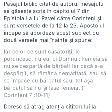
Pasajul biblic citat de autorul mesajului
se găseşte scris în capitolul 7 din
Epistola I a lui Pavel către Corinteni şi
sunt versetele de la 12 la 23. Apostolul
începe să abordeze acest subiect cu
două versete mai înainte şi spune:
Iar
celor ce sunt căsătoriţi
, le
poruncesc, nu eu, ci Domnul: Femeia să
nu se despartă de bărbat! Iar dacă s-a
despărţit, să rămână nemăritată, sau să
se împace cu bărbatul său; tot aşa
bărbatul să nu-şi lase femeia. (1
Corinteni 7 :10-11)
Doresc să atrag atenţia cititorului la