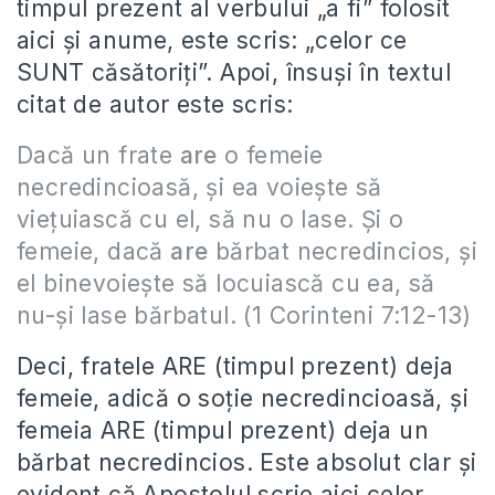
timpul prezent al verbului „a fi” folosit
aici şi anume, este scris: „celor ce
SUNT căsătoriţi”. Apoi, însuşi în textul
citat de autor este scris:
Dacă un frate
are
o femeie
necredincioasă, şi ea voieşte să
vieţuiască cu el, să nu o lase. Şi o
femeie, dacă
are
bărbat necredincios, şi
el binevoieşte să locuiască cu ea, să
nu-şi lase bărbatul. (1 Corinteni 7:12-13)
Deci, fratele ARE (timpul prezent) deja
femeie, adică o soţie necredincioasă, şi
femeia ARE (timpul prezent) deja un
bărbat necredincios. Este absolut clar şi
evident că Apostolul scrie aici celor