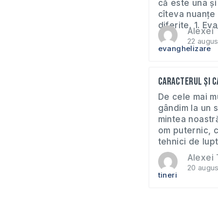
că este una și
cîteva nuanțe 
diferite. 1. Eva
Alexei 
22 augus
evanghelizare
Caracterul și c
De cele mai mu
gândim la un s
mintea noastr
om puternic, c
tehnici de lupt
Alexei 
20 augu
tineri