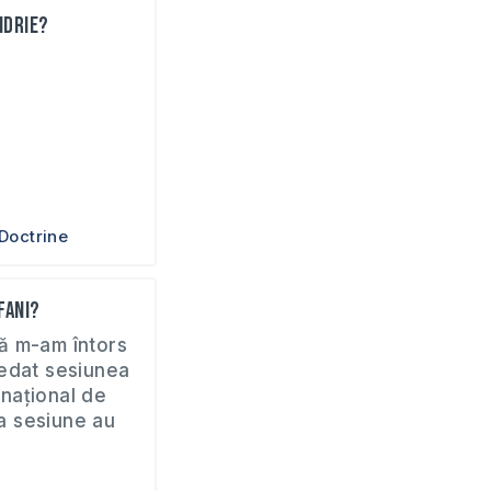
ndrie?
Doctrine
fani?
ă m-am întors
redat sesiunea
ernațional de
La sesiune au