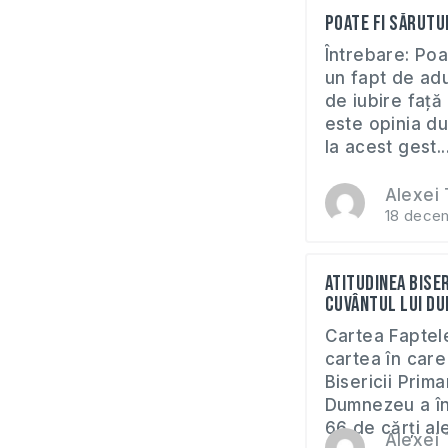
Poate fi sărutu
Întrebare: Poa
un fapt de adu
de iubire faț
este opinia d
la acest gest..
Alexei 
18 decem
Atitudinea Biser
Cuvântul lui D
Cartea Faptele
cartea în care
Bisericii Prim
Dumnezeu a în
66 de cărţi ale
Alexei 