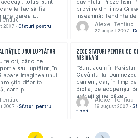
 aceeași, totuși sunt
cuvintului Prozeltism: P
care le fac să fie
provine din limba Grea
nghelizarea î...
înseamnă: Tendința de a
Tentiuc
Alexei Tentiuc
t 2007
Sfaturi pentru
22 august 2007
Do
alitățile unui luptător
Zece sfaturi pentru cei ce
misionari
lte ori, când ne
”Sunt acum în Pakistan
portiv sau luptător, în
Cuvântul lui Dumnezeu 
ă apare imaginea unui
oameni, dar, în timp ce 
are știe diferite
Biblia, pe acoperișul Bi
ă, care p...
soldați și ne păze...
Tentiuc
Alexei Tentiuc
st 2007
Sfaturi pentru
19 august 2007
Sf
tineri