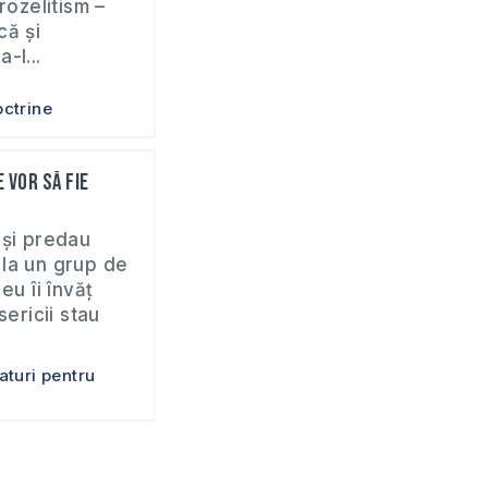
rozelitism –
că și
-I...
ctrine
 vor să fie
 și predau
la un grup de
eu îi învăț
sericii stau
aturi pentru