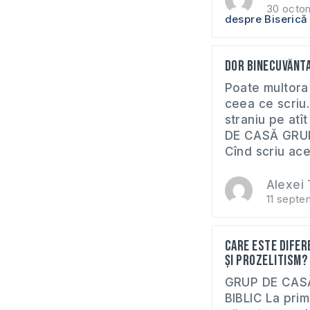
30 octo
despre Biserică
Dor binecuvânt
Poate multora 
ceea ce scriu.
straniu pe atî
DE CASĂ GRUP
Cînd scriu aces
Alexei 
11 septe
Care este difer
și prozelitism?
GRUP DE CAS
BIBLIC La pri