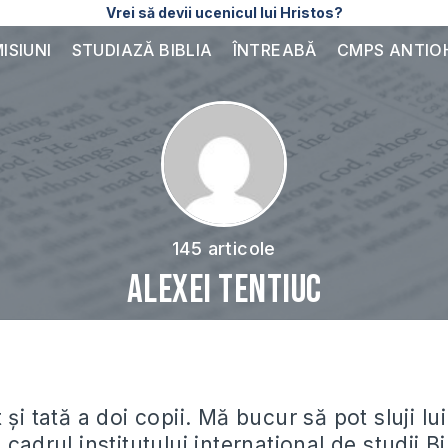
Vrei să devii ucenicul lui Hristos?
ISIUNI
STUDIAZĂ BIBLIA
ÎNTREABĂ
CMPS ANTIO
145 articole
Alexei Tentiuc
 și tată a doi copii. Mă bucur să pot sluji 
 cadrul institutului international de studii Bi