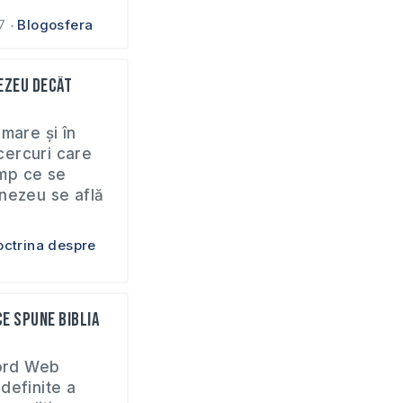
7
Blogosfera
nezeu decât
mare și în
 cercuri care
imp ce se
nezeu se află
octrina despre
ce spune Biblia
Word Web
definite a