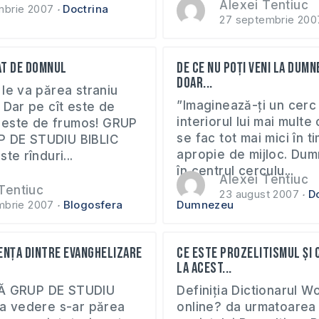
Alexei Tentiuc
mbrie 2007
Doctrina
27 septembrie 200
at de Domnul
De ce nu poţi veni la Dum
doar...
le va părea straniu
”Imaginează-ți un cerc 
 Dar pe cît este de
interiorul lui mai multe
t este de frumos! GRUP
se fac tot mai mici în t
 DE STUDIU BIBLIC
apropie de mijloc. Dum
te rînduri...
în centrul cerculu...
Alexei Tentiuc
Tentiuc
23 august 2007
D
mbrie 2007
Blogosfera
Dumnezeu
ența dintre evanghelizare
Ce este prozelitismul și 
la acest...
Ă GRUP DE STUDIU
Definiția Dictionarul 
ma vedere s-ar părea
online? da urmatoarea 