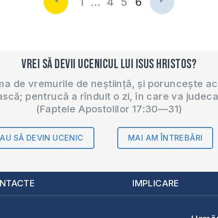
1
…
4
5
6
Vrei să devii ucenicul lui Isus Hristos?
 de vremurile de neștiință, și poruncește a
ască; pentrucă a rînduit o zi, în care va judec
(Faptele Apostolilor 17:30—31)
AU SĂ DEVIN UCENIC
MAI AM ÎNTREBĂRI
NTACTE
IMPLICARE