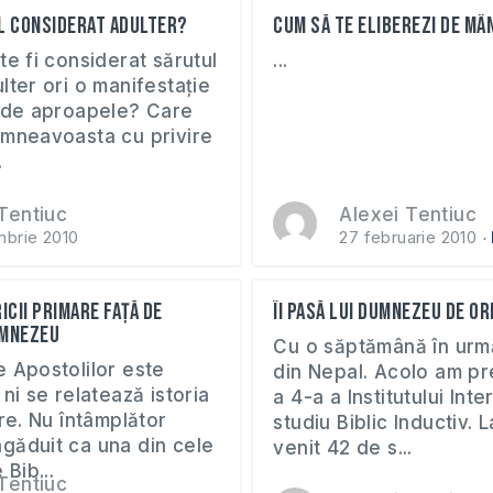
l considerat adulter?
Cum să te eliberezi de mâ
te fi considerat sărutul
...
lter ori o manifestaţie
ă de aproapele? Care
umneavoasta cu privire
.
Tentiuc
Alexei Tentiuc
brie 2010
27 februarie 2010
icii primare față de
Îi pasă Lui Dumnezeu de or
umnezeu
Cu o săptămână în urm
 Apostolilor este
din Nepal. Acolo am p
 ni se relatează istoria
a 4-a a Institutului Int
are. Nu întâmplător
studiu Biblic Inductiv. 
găduit ca una din cele
venit 42 de s...
 Bib...
Tentiuc