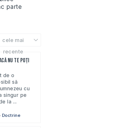
ac parte
cele mai
recente
acă nu te poți
t de o
ibil să
 Dumnezeu cu
ta singur pe
e la ...
Doctrine