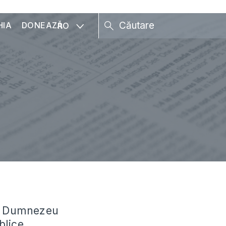
HIA
DONEAZĂ
RO
lui Dumnezeu
blice