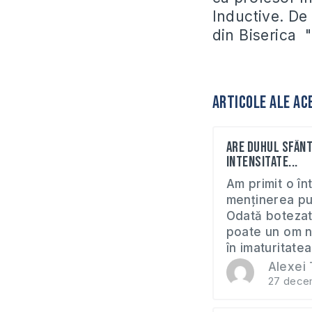
Inductive. De
din Biserica 
Articole ale ac
Are Duhul Sfânt
intensitate...
Am primit o în
menținerea put
Odată botezat 
poate un om n
în imaturitatea 
Alexei 
27 dece