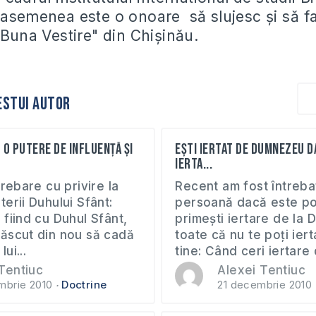
 asemenea este o onoare să slujesc și să f
"Buna Vestire" din Chișinău.
estui autor
 o putere de influență și
Ești iertat de Dumnezeu d
ierta...
trebare cu privire la
Recent am fost întreba
erii Duhului Sfânt:
persoană dacă este pos
fiind cu Duhul Sfânt,
primești iertare de la
ăscut din nou să cadă
toate că nu te poți ier
lui...
tine: Când ceri iertare d
Tentiuc
Alexei Tentiuc
mbrie 2010
Doctrine
21 decembrie 2010