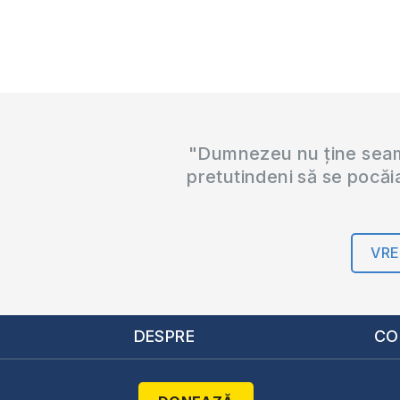
"Dumnezeu nu ține seama
pretutindeni să se pocăi
VRE
DESPRE
CO