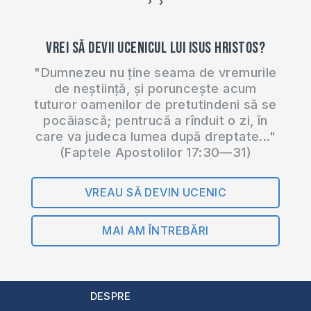
›
‹
Vrei să devii ucenicul lui Isus Hristos?
"Dumnezeu nu ține seama de vremurile
de neștiință, și poruncește acum
tuturor oamenilor de pretutindeni să se
pocăiască; pentrucă a rînduit o zi, în
care va judeca lumea după dreptate..."
(Faptele Apostolilor 17:30—31)
VREAU SĂ DEVIN UCENIC
MAI AM ÎNTREBĂRI
DESPRE