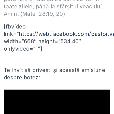
toate zilele, până la sfârşitul veacului.
Amin. (Matei 28:19, 20)
[fbvideo
link=”
https://web.facebook.com/pastor.v
width=”668″ height=”534.40″
onlyvideo=”1″]
Te invit să privești și această emisiune
despre botez: