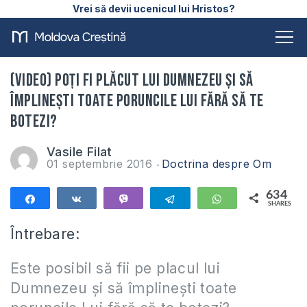
Vrei să devii ucenicul lui Hristos?
(VIDEO) Poți fi plăcut lui Dumnezeu și să
împlinești toate poruncile Lui fără să te
botezi?
Vasile Filat
01 septembrie 2016
Doctrina despre Om
634
Share
Share
Vibe
Telegram
WhatsApp
SHARES
634
Întrebare:
Este posibil să fii pe placul lui
Dumnezeu și să împlinești toate