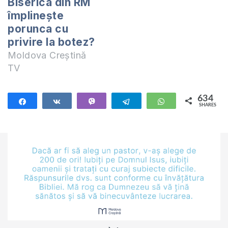
Biserica din RM
împlinește
porunca cu
privire la botez?
Moldova Creștină
TV
634
Share
Share
Vibe
Telegram
WhatsApp
SHARES
634