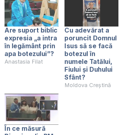
Are suport biblic
Cu adevărat a
expresia „a intra
poruncit Domnul
în legământ prin
Isus să se facă
apa botezului”?
botezul în
numele Tatălui,
Anastasia Filat
Fiului și Duhului
Sfânt?
Moldova Creștină
În ce măsură