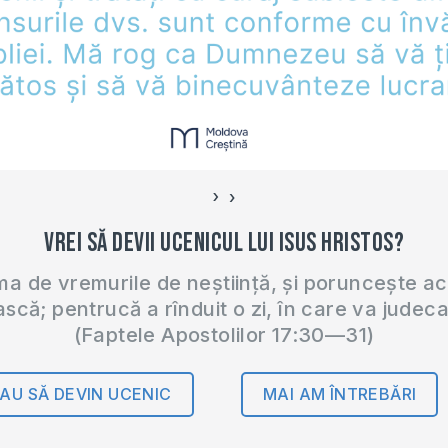
›
‹
Vrei să devii ucenicul lui Isus Hristos?
 de vremurile de neștiință, și poruncește a
ască; pentrucă a rînduit o zi, în care va judec
(Faptele Apostolilor 17:30—31)
AU SĂ DEVIN UCENIC
MAI AM ÎNTREBĂRI