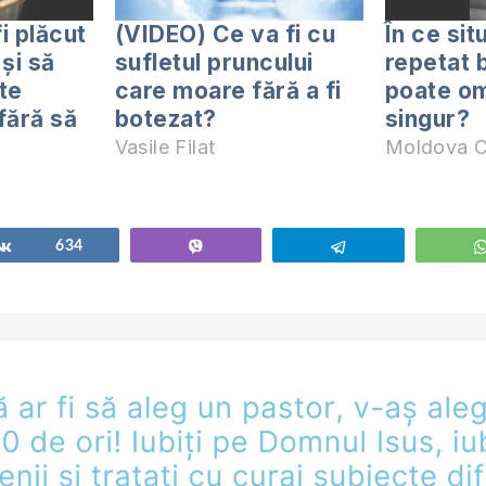
i plăcut
(VIDEO) Ce va fi cu
În ce sit
și să
sufletul pruncului
repetat 
te
care moare fără a fi
poate om
fără să
botezat?
singur?
Vasile Filat
Moldova C
Share
634
Vibe
Telegram