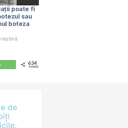
uații poate fi
botezul sau
ul boteza
reștină
634
WhatsApp
SHARES