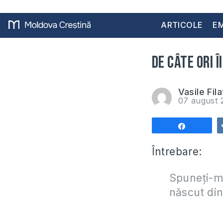
ARTICOLE
EM
De câte ori 
Vasile Fila
07 august 
Share
Întrebare:
Spuneţi-mi
născut di