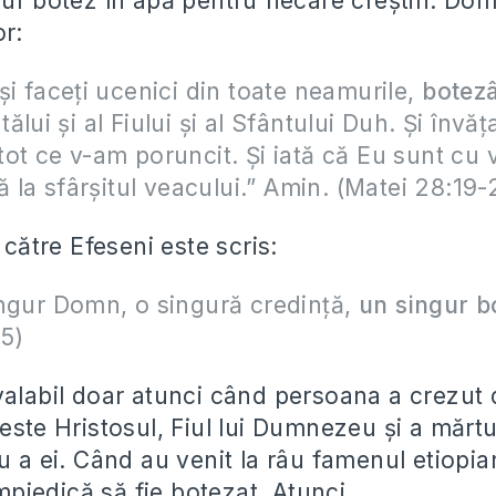
gur botez în apă pentru fiecare creştin. Dom
or:
şi faceţi ucenici din toate neamurile,
botez
lui şi al Fiului şi al Sfântului Duh. Şi învăţa
ot ce v-am poruncit. Şi iată că Eu sunt cu v
nă la sfârşitul veacului.” Amin. (Matei 28:19-
a către Efeseni este scris:
ngur Domn, o singură credinţă,
un singur b
:5)
valabil doar atunci când persoana a crezut 
este Hristosul, Fiul lui Dumnezeu şi a mărtu
u a ei. Când au venit la râu famenul etiopian
 împiedică să fie botezat. Atunci…