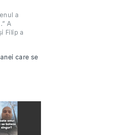
menul a
.” A
 Filip a
oanei care se