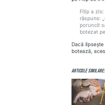
Filip a zi
răspuns: „
poruncit s
botezat pe
Dacă lipseşte
botează, acest
Articole similare: