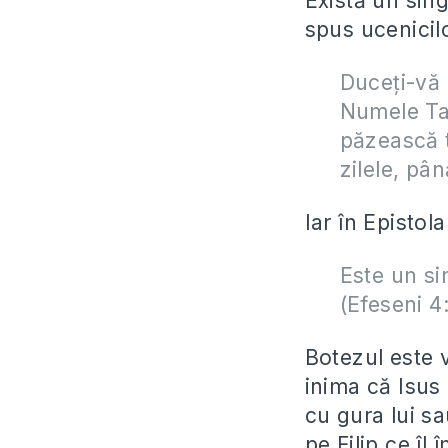
Există un sin
spus ucenicil
Duceţi-vă 
Numele Tată
păzească t
zilele, pâ
Iar în Epistol
Este un si
(Efeseni 4
Botezul este 
inima că Isus 
cu gura lui sa
pe Filip ce îl