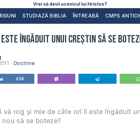
Vrei să devii ucenicul lui Hristos?
ISIUNI
STUDIAZĂ BIBLIA
ÎNTREABĂ
CMPS ANTIO
îi este îngăduit unui creştin să se bote
t
2011
Doctrine
Share
634
Vibe
Telegram
 vă rog şi mie de câte ori îi este îngăduit u
n nou să se boteze?