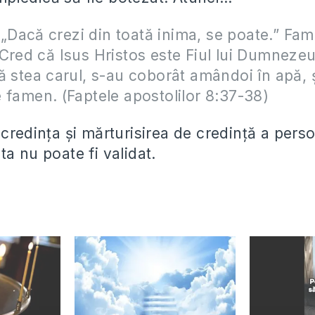
s: „Dacă crezi din toată inima, se poate.” Fa
Cred că Isus Hristos este Fiul lui Dumnezeu
ă stea carul, s-au coborât amândoi în apă, şi
 famen. (Faptele apostolilor 8:37-38)
 credinţa şi mărturisirea de credinţă a pers
a nu poate fi validat.