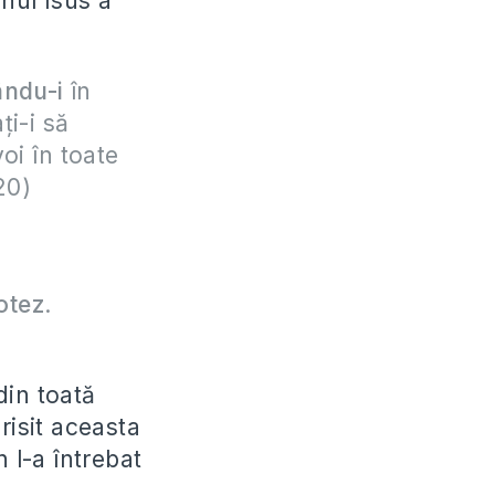
nul Isus a
ându-i
în
ţi-i să
oi în toate
20)
otez
.
din toată
risit aceasta
 l-a întrebat