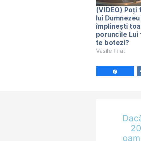
(VIDEO) Poți f
lui Dumnezeu 
împlinești toa
poruncile Lui 
te botezi?
Vasile Filat
Share