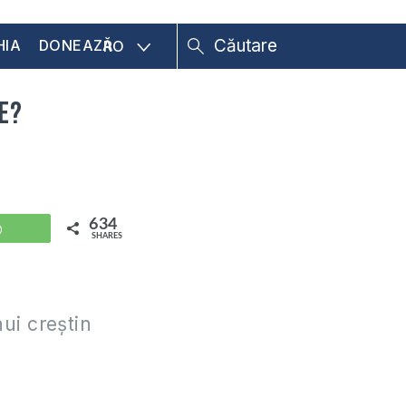
HIA
DONEAZĂ
RO
ze?
634
WhatsApp
SHARES
nui creştin