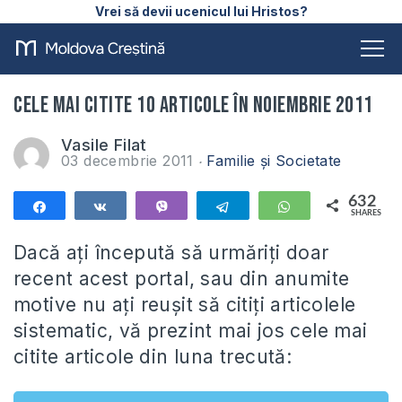
Vrei să devii ucenicul lui Hristos?
Cele mai citite 10 articole în Noiembrie 2011
Vasile Filat
03 decembrie 2011
Familie și Societate
632
Share
Share
Vibe
Telegram
WhatsApp
SHARES
632
Dacă aţi începută să urmăriţi doar
recent acest portal, sau din anumite
motive nu aţi reuşit să citiţi articolele
sistematic, vă prezint mai jos cele mai
citite articole din luna trecută: