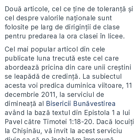
Două articole, cel ce ţine de toleranţă şi
cel despre valorile naţionale sunt
folosite pe larg de diriginţii de clase
pentru predarea la ora clasei în licee.
Cel mai popular articol din cele
publicate luna trecută este cel care
abordează pricina din care unii creştini
se leapădă de credinţă. La subiectul
acesta voi predica duminica viitoare, 11
decembrie 2011, la serviciul de
dimineaţă al
Bisericii Bunăvestirea
având la bază textul din Epistola 1 a lui
Pavel către Timotei 1:18-20. Dacă locuiţi
la Chişinău, vă invit la acest serviciu
divin ca să ne închinăm împreună