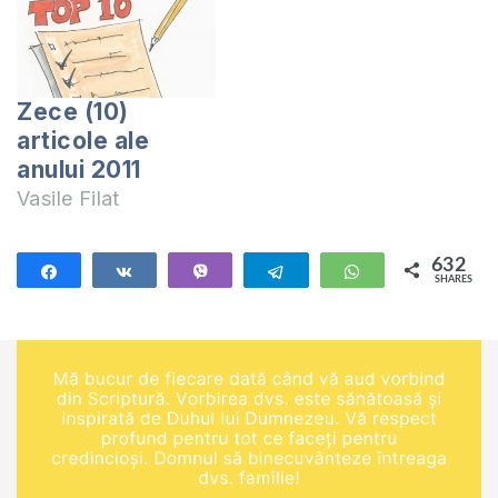
Zece (10)
articole ale
anului 2011
Vasile Filat
632
Share
Share
Vibe
Telegram
WhatsApp
SHARES
632