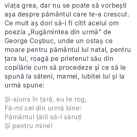
viaţa grea, dar nu se poate să vorbeşti
aşa despre pământul care te-a crescut.
Ce mult aş dori să-i fi citit acelui om
poezia „Rugămintea din urmă” de
George Coşbuc, unde un ostaş ce
moare pentru pământul lui natal, pentru
ţara lui, roagă pe prietenul său din
copilărie cum să procedeze şi ce să le
spună la săteni, mamei, iubitei lui şi la
urmă spune:
Şi-ajuns în ţară, eu te rog,
Fă-mi cel din urmă bine:
Pământul ţării să-l săruţi
Şi pentru mine!