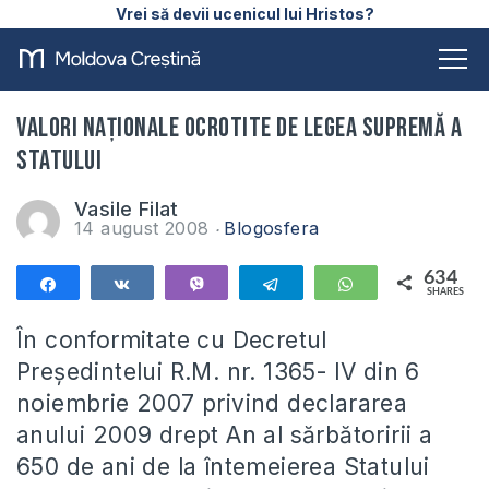
Vrei să devii ucenicul lui Hristos?
Valori naţionale ocrotite de legea supremă a
statului
Vasile Filat
14 august 2008
Blogosfera
634
Share
Share
Vibe
Telegram
WhatsApp
SHARES
634
În conformitate cu Decretul
Preşedintelui R.M. nr. 1365- IV din 6
noiembrie 2007 privind declararea
anului 2009 drept An al sărbătoririi a
650 de ani de la întemeierea Statului