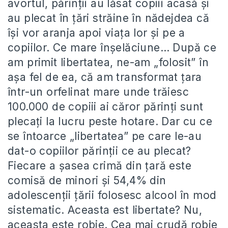
avortul, părinţii au lăsat copiii acasă şi
au plecat în ţări străine în nădejdea că
îşi vor aranja apoi viaţa lor şi pe a
copiilor. Ce mare înşelăciune… După ce
am primit libertatea, ne-am „folosit” în
aşa fel de ea, că am transformat ţara
într-un orfelinat mare unde trăiesc
100.000 de copiii ai căror părinţi sunt
plecaţi la lucru peste hotare. Dar cu ce
se întoarce „libertatea” pe care le-au
dat-o copiilor părinţii ce au plecat?
Fiecare a şasea crimă din ţară este
comisă de minori şi 54,4% din
adolescenţii ţării folosesc alcool în mod
sistematic. Aceasta est libertate? Nu,
aceasta este robie. Cea mai crudă robie