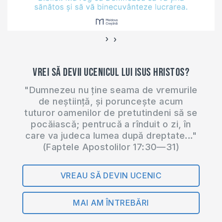
articolele publicate
în presă se pare că…
›
‹
Vrei să devii ucenicul lui Isus Hristos?
"Dumnezeu nu ține seama de vremurile
de neștiință, și poruncește acum
tuturor oamenilor de pretutindeni să se
pocăiască; pentrucă a rînduit o zi, în
care va judeca lumea după dreptate..."
(Faptele Apostolilor 17:30—31)
VREAU SĂ DEVIN UCENIC
MAI AM ÎNTREBĂRI