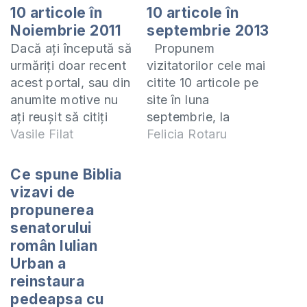
10 articole în
10 articole în
Noiembrie 2011
septembrie 2013
Dacă aţi începută să
Propunem
urmăriţi doar recent
vizitatorilor cele mai
acest portal, sau din
citite 10 articole pe
anumite motive nu
site în luna
aţi reuşit să citiţi
septembrie, la
articolele sistematic,
Vasile Filat
categoria
Felicia Rotaru
vă prezint mai jos
Răspunsuri din
cele mai citite
Biblie. Vă invităm să
Ce spune Biblia
articole din luna
recomandați aceste
vizavi de
trecută: Ce este
articole prietenilor
propunerea
TOLERANȚA (cu
dvs, care vor găsi
senatorului
prilejul „Săptămânii
răspunsuri la
român Iulian
Toleranţei”)
întrebările lor
Urban a
(13/11/2007) Despre
spirituale, cât și
reinstaura
abstinenţa de la
alinare și încurajare
pedeapsa cu
relaţiile sexuale în
pentru a trăi o viață