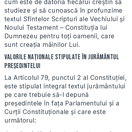
cum este de datoria fiecărui creştin să
studieze şi să cunoască în profunzime
textul Sfintelor Scripturi ale Vechiului şi
Noului Testament – Constituţia lui
Dumnezeu pentru toţi oamenii, care
sunt creaţia mâinilor Lui.
Valorile naţionale stipulate în jurământul
preşedintelui
La Articolul 79, punctul 2 al Constituţiei,
este stipulat integral textul jurământului
pe care trebuie să-l depună
preşedintele în faţa Parlamentului şi a
Curţii Constituţionale şi care este
următorul: