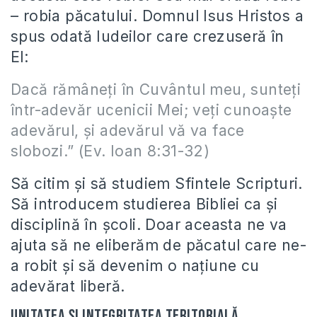
– robia păcatului. Domnul Isus Hristos a
spus odată Iudeilor care crezuseră în
El:
Dacă rămâneţi în Cuvântul meu, sunteţi
într-adevăr ucenicii Mei; veţi cunoaşte
adevărul, şi adevărul vă va face
slobozi.” (Ev. Ioan 8:31-32)
Să citim şi să studiem Sfintele Scripturi.
Să introducem studierea Bibliei ca şi
disciplină în şcoli. Doar aceasta ne va
ajuta să ne eliberăm de păcatul care ne-
a robit şi să devenim o naţiune cu
adevărat liberă.
Unitatea şi integritatea teritorială