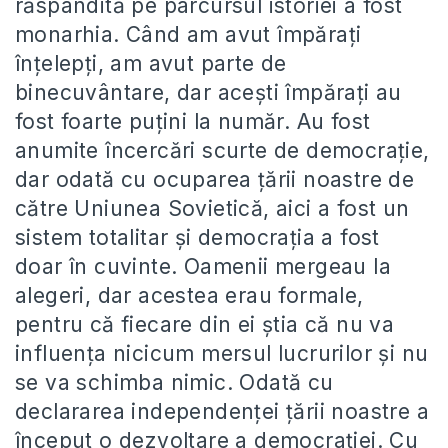
răspândită pe parcursul istoriei a fost
monarhia. Când am avut împăraţi
înţelepţi, am avut parte de
binecuvântare, dar aceşti împăraţi au
fost foarte puţini la număr. Au fost
anumite încercări scurte de democraţie,
dar odată cu ocuparea ţării noastre de
către Uniunea Sovietică, aici a fost un
sistem totalitar şi democraţia a fost
doar în cuvinte. Oamenii mergeau la
alegeri, dar acestea erau formale,
pentru că fiecare din ei ştia că nu va
influenţa nicicum mersul lucrurilor şi nu
se va schimba nimic. Odată cu
declararea independenţei ţării noastre a
început o dezvoltare a democraţiei. Cu