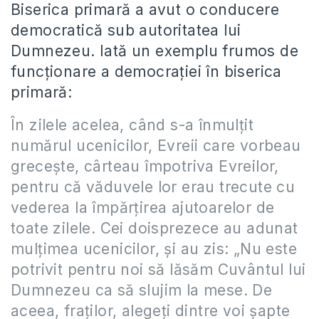
Biserica primară a avut o conducere
democratică sub autoritatea lui
Dumnezeu. Iată un exemplu frumos de
funcţionare a democraţiei în biserica
primară:
În zilele acelea, când s-a înmulţit
numărul ucenicilor, Evreii care vorbeau
greceşte, cârteau împotriva Evreilor,
pentru că văduvele lor erau trecute cu
vederea la împărţirea ajutoarelor de
toate zilele. Cei doisprezece au adunat
mulţimea ucenicilor, şi au zis: „Nu este
potrivit pentru noi să lăsăm Cuvântul lui
Dumnezeu ca să slujim la mese. De
aceea, fraţilor, alegeţi dintre voi şapte