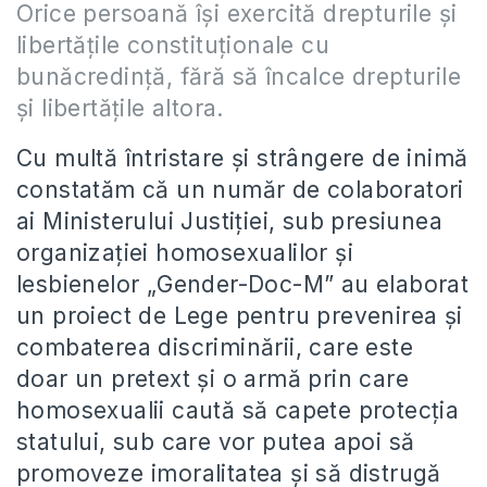
Orice persoană îşi exercită drepturile şi
libertăţile constituţionale cu
bunăcredinţă, fără să încalce drepturile
şi libertăţile altora.
Cu multă întristare şi strângere de inimă
constatăm că un număr de colaboratori
ai Ministerului Justiţiei, sub presiunea
organizaţiei homosexualilor şi
lesbienelor „Gender-Doc-M” au elaborat
un proiect de Lege pentru prevenirea şi
combaterea discriminării, care este
doar un pretext şi o armă prin care
homosexualii caută să capete protecţia
statului, sub care vor putea apoi să
promoveze imoralitatea şi să distrugă