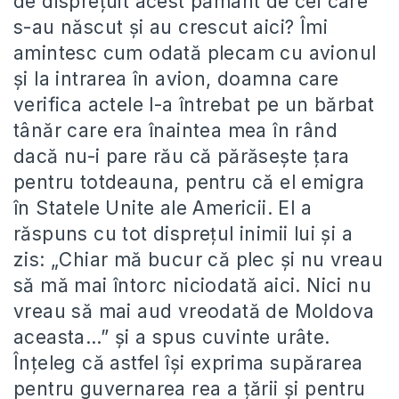
de dispreţuit acest pământ de cei care
s-au născut şi au crescut aici? Îmi
amintesc cum odată plecam cu avionul
şi la intrarea în avion, doamna care
verifica actele l-a întrebat pe un bărbat
tânăr care era înaintea mea în rând
dacă nu-i pare rău că părăseşte ţara
pentru totdeauna, pentru că el emigra
în Statele Unite ale Americii. El a
răspuns cu tot dispreţul inimii lui şi a
zis: „Chiar mă bucur că plec şi nu vreau
să mă mai întorc niciodată aici. Nici nu
vreau să mai aud vreodată de Moldova
aceasta…” şi a spus cuvinte urâte.
Înţeleg că astfel îşi exprima supărarea
pentru guvernarea rea a ţării şi pentru