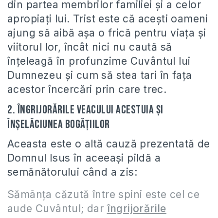
din partea membrilor familiei şi a celor
apropiaţi lui. Trist este că aceşti oameni
ajung să aibă aşa o frică pentru viaţa şi
viitorul lor, încât nici nu caută să
înţeleagă în profunzime Cuvântul lui
Dumnezeu şi cum să stea tari în faţa
acestor încercări prin care trec.
2. Îngrijorările veacului acestuia şi
înşelăciunea bogăţiilor
Aceasta este o altă cauză prezentată de
Domnul Isus în aceeaşi pildă a
semănătorului când a zis:
Sămânţa căzută între spini este cel ce
aude Cuvântul; dar
îngrijorările