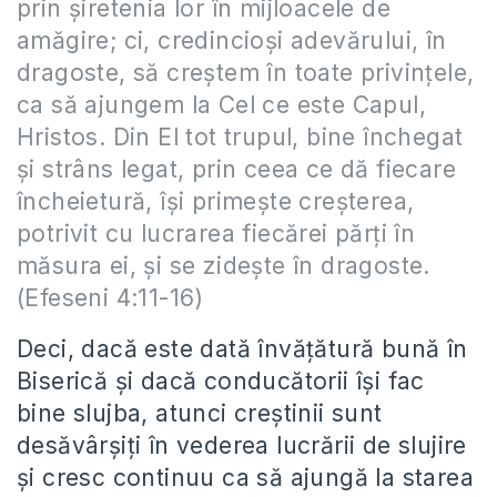
prin şiretenia lor în mijloacele de
amăgire; ci, credincioşi adevărului, în
dragoste, să creştem în toate privinţele,
ca să ajungem la Cel ce este Capul,
Hristos. Din El tot trupul, bine închegat
şi strâns legat, prin ceea ce dă fiecare
încheietură, îşi primeşte creşterea,
potrivit cu lucrarea fiecărei părţi în
măsura ei, şi se zideşte în dragoste.
(Efeseni 4:11-16)
Deci, dacă este dată învăţătură bună în
Biserică şi dacă conducătorii îşi fac
bine slujba, atunci creştinii sunt
desăvârşiţi în vederea lucrării de slujire
şi cresc continuu ca să ajungă la starea