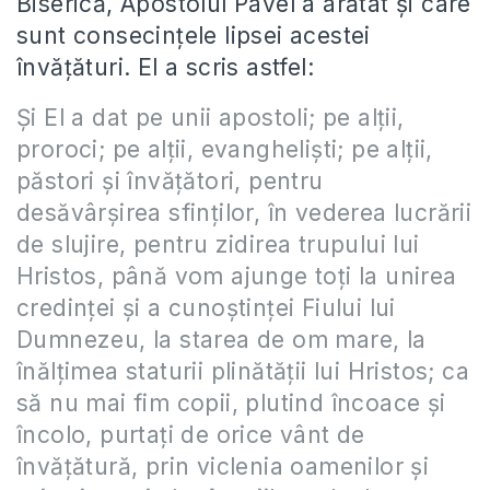
Biserică, Apostolul Pavel a arătat şi care
sunt consecinţele lipsei acestei
învăţături. El a scris astfel:
Şi El a dat pe unii apostoli; pe alţii,
proroci; pe alţii, evanghelişti; pe alţii,
păstori şi învăţători, pentru
desăvârşirea sfinţilor, în vederea lucrării
de slujire, pentru zidirea trupului lui
Hristos, până vom ajunge toţi la unirea
credinţei şi a cunoştinţei Fiului lui
Dumnezeu, la starea de om mare, la
înălţimea staturii plinătăţii lui Hristos; ca
să nu mai fim copii, plutind încoace şi
încolo, purtaţi de orice vânt de
învăţătură, prin viclenia oamenilor şi