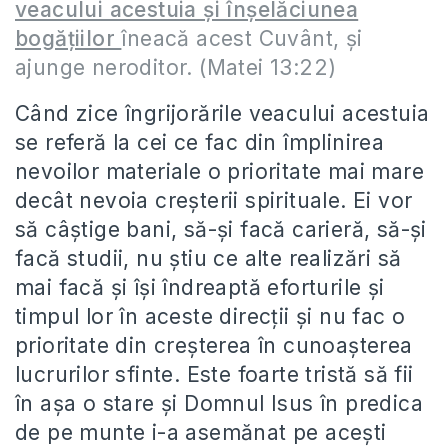
veacului acestuia şi înşelăciunea
bogăţiilor
îneacă acest Cuvânt, şi
ajunge neroditor. (Matei 13:22)
Când zice îngrijorările veacului acestuia
se referă la cei ce fac din împlinirea
nevoilor materiale o prioritate mai mare
decât nevoia creşterii spirituale. Ei vor
să câştige bani, să-şi facă carieră, să-şi
facă studii, nu ştiu ce alte realizări să
mai facă şi îşi îndreaptă eforturile şi
timpul lor în aceste direcţii şi nu fac o
prioritate din creşterea în cunoaşterea
lucrurilor sfinte. Este foarte tristă să fii
în aşa o stare şi Domnul Isus în predica
de pe munte i-a asemănat pe aceşti