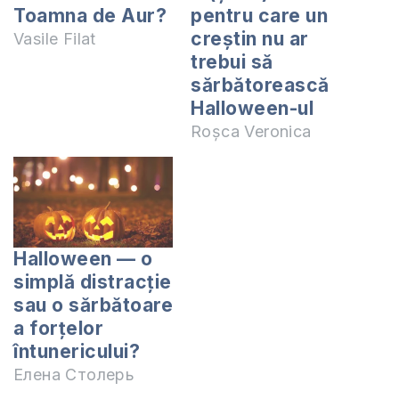
Toamna de Aur?
pentru care un
creștin nu ar
Vasile Filat
trebui să
sărbătorească
Halloween-ul
Roșca Veronica
Halloween — o
simplă distracție
sau o sărbătoare
a forțelor
întunericului?
Елена Столерь