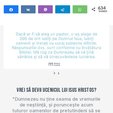
634
Share
Share
Vibe
Telegram
WhatsApp
SHARES
634
›
‹
Vrei să devii ucenicul lui Isus Hristos?
"Dumnezeu nu ține seama de vremurile
de neștiință, și poruncește acum
tuturor oamenilor de pretutindeni să se