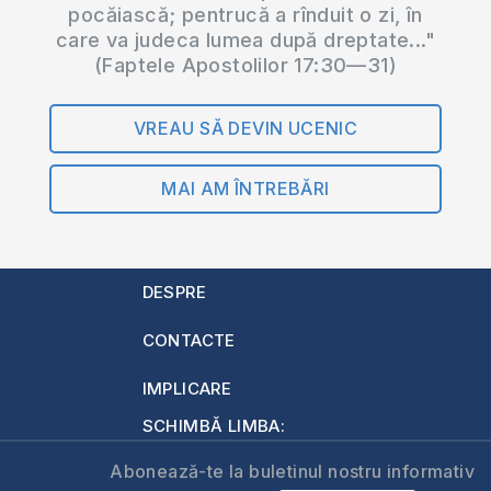
pocăiască; pentrucă a rînduit o zi, în
care va judeca lumea după dreptate..."
(Faptele Apostolilor 17:30—31)
VREAU SĂ DEVIN UCENIC
MAI AM ÎNTREBĂRI
DESPRE
CONTACTE
IMPLICARE
SCHIMBĂ LIMBA:
Abonează-te la buletinul nostru informativ