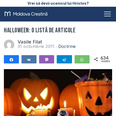
Vrei să devii ucenicul lui Hristos?
HALLOWEEN: o listă de articole
Vasile Filat
31 octombrie 2011
Doctrine
634
Share
Share
Vibe
Telegram
WhatsApp
SHARES
634