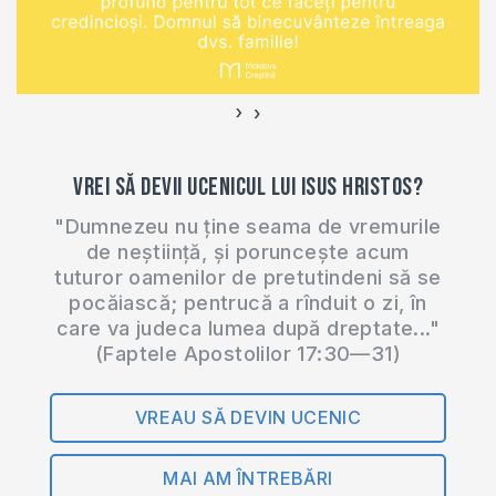
›
‹
Vrei să devii ucenicul lui Isus Hristos?
"Dumnezeu nu ține seama de vremurile
de neștiință, și poruncește acum
tuturor oamenilor de pretutindeni să se
pocăiască; pentrucă a rînduit o zi, în
care va judeca lumea după dreptate..."
(Faptele Apostolilor 17:30—31)
VREAU SĂ DEVIN UCENIC
MAI AM ÎNTREBĂRI