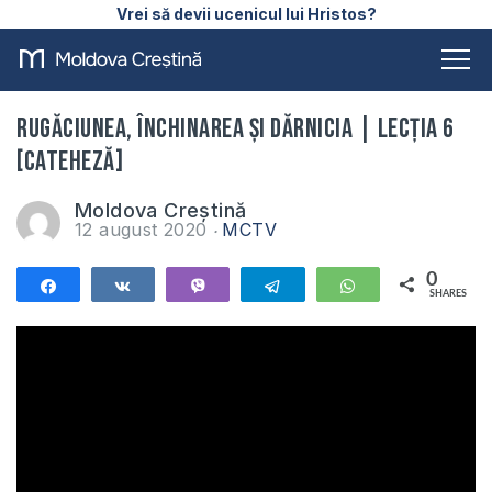
Vrei să devii ucenicul lui Hristos?
Rugăciunea, Închinarea și Dărnicia | Lecția 6
[Cateheză]
Moldova Creștină
12 august 2020
MCTV
0
Share
Share
Vibe
Telegram
WhatsApp
SHARES