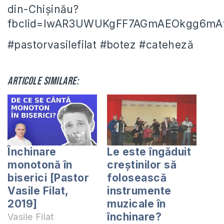
din-Chișinău?
fbclid=IwAR3UWUKgFF7AGmAEOkgg6mA
#pastorvasilefilat #botez #cateheză
Articole similare:
Închinare
Le este îngăduit
monotonă în
creștinilor să
biserici [Pastor
folosească
Vasile Filat,
instrumente
2019]
muzicale în
închinare?
Vasile Filat