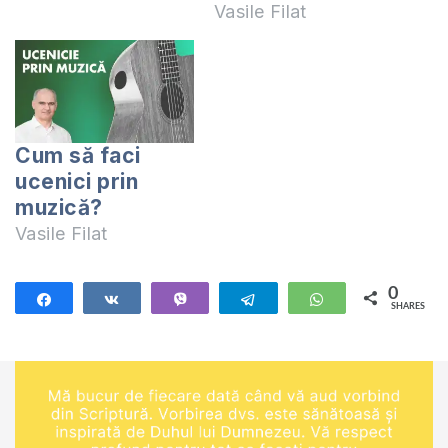
Vasile Filat
Cum să faci
ucenici prin
muzică?
Vasile Filat
0
Share
Share
Vibe
Telegram
WhatsApp
SHARES