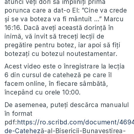
atunci veți dori să împliniți prima
porunca care a dat-o El: ”Cine va crede
şi se va boteza va fi mântuit …” Marcu
16:16. Dacă aveți această dorință în
inimă, vă invit să treceți lecții de
pregătire pentru botez, iar apoi să fiți
botezați cu botezul noutestamentar.
Acest video este o înregistrare la lecția
6 din cursul de cateheză pe care îl
facem online, în fiecare sâmbătă,
începând cu orele 10:00.
De asemenea, puteți descărca manualul
în format
pdf:
https://ro.scribd.com/document/469
de-Catehez
ă-al-Bisericii-Bunavestirea-