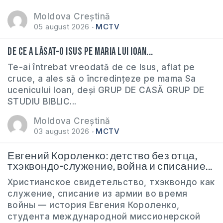
Moldova Creștină
05 august 2026
MCTV
De ce a lăsat-o Isus pe Maria lui Ioan...
Te-ai întrebat vreodată de ce Isus, aflat pe
cruce, a ales să o încredințeze pe mama Sa
ucenicului Ioan, deși GRUP DE CASĂ GRUP DE
STUDIU BIBLIC...
Moldova Creștină
03 august 2026
MCTV
Евгений Короленко: детство без отца,
тхэквондо-служение, война и списание...
Христианское свидетельство, тхэквондо как
служение, списание из армии во время
войны — история Евгения Короленко,
студента международной миссионерской