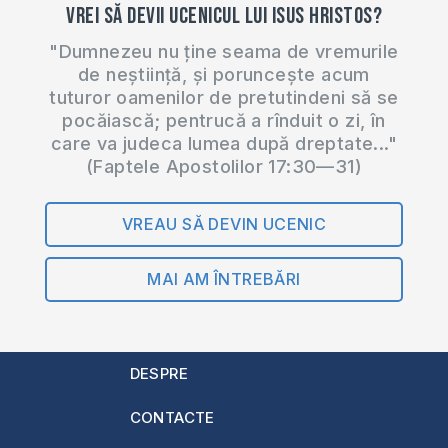
Vrei să devii ucenicul lui Isus Hristos?
"Dumnezeu nu ține seama de vremurile
de neștiință, și poruncește acum
tuturor oamenilor de pretutindeni să se
pocăiască; pentrucă a rînduit o zi, în
care va judeca lumea după dreptate..."
(Faptele Apostolilor 17:30—31)
VREAU SĂ DEVIN UCENIC
MAI AM ÎNTREBĂRI
DESPRE
CONTACTE