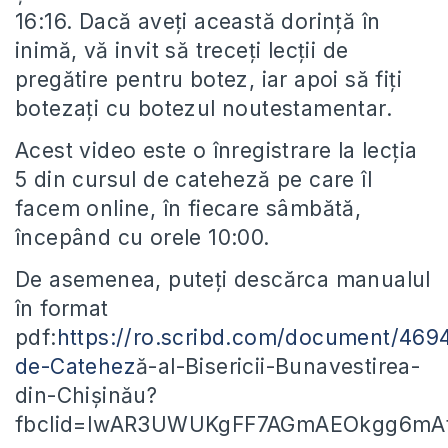
16:16. Dacă aveți această dorință în
inimă, vă invit să treceți lecții de
pregătire pentru botez, iar apoi să fiți
botezați cu botezul noutestamentar.
Acest video este o înregistrare la lecția
5 din cursul de cateheză pe care îl
facem online, în fiecare sâmbătă,
începând cu orele 10:00.
De asemenea, puteți descărca manualul
în format
pdf:
https://ro.scribd.com/document/469
de-Catehez
ă-al-Bisericii-Bunavestirea-
din-Chișinău?
fbclid=IwAR3UWUKgFF7AGmAEOkgg6mA