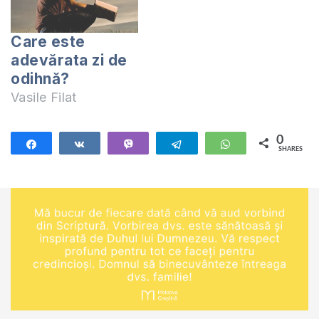
Care este
adevărata zi de
odihnă?
Vasile Filat
0
Share
Share
Vibe
Telegram
WhatsApp
SHARES