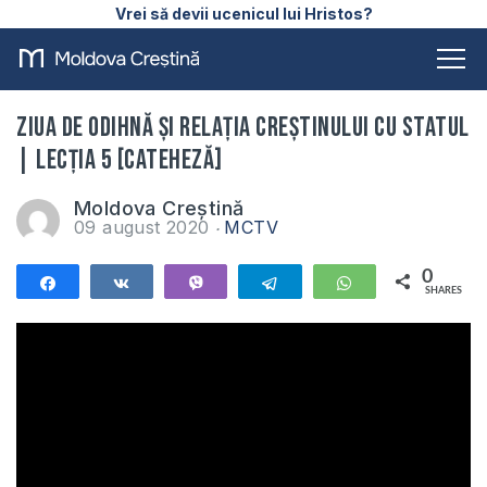
Vrei să devii ucenicul lui Hristos?
Ziua de odihnă și relația creștinului cu statul
| Lecția 5 [Cateheză]
Moldova Creștină
09 august 2020
MCTV
0
Share
Share
Vibe
Telegram
WhatsApp
SHARES