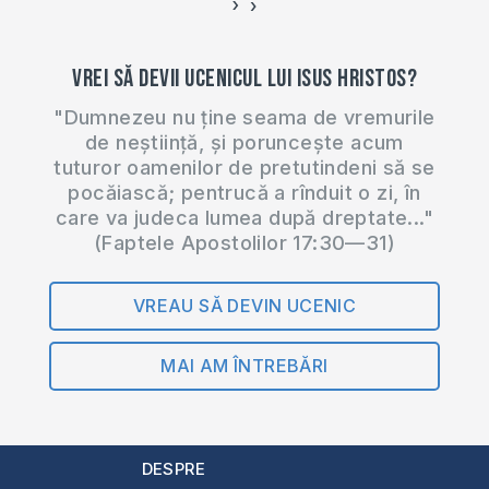
›
‹
Vrei să devii ucenicul lui Isus Hristos?
"Dumnezeu nu ține seama de vremurile
de neștiință, și poruncește acum
tuturor oamenilor de pretutindeni să se
pocăiască; pentrucă a rînduit o zi, în
care va judeca lumea după dreptate..."
(Faptele Apostolilor 17:30—31)
VREAU SĂ DEVIN UCENIC
MAI AM ÎNTREBĂRI
DESPRE