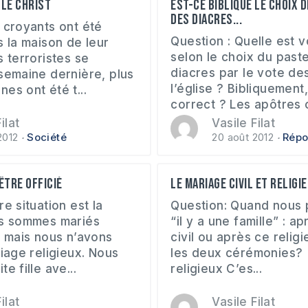
 le Christ
Est-ce biblique le choix 
des diacres...
 croyants ont été
Question : Quelle est v
s la maison de leur
selon le choix du past
s terroristes se
diacres par le vote d
 semaine dernière, plus
l’église ? Bibliquement
es ont été t...
correct ? Les apôtres o
ilat
Vasile Filat
2012
Société
20 août 2012
Répo
être officié
Le mariage civil et religi
re situation est la
Question: Quand nous 
us sommes mariés
“il y a une famille” : a
, mais nous n’avons
civil ou après ce relig
riage religieux. Nous
les deux cérémonies?
e fille ave...
religieux C’es...
ilat
Vasile Filat