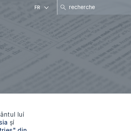
FR
ântul lui
sia
și
ries" din