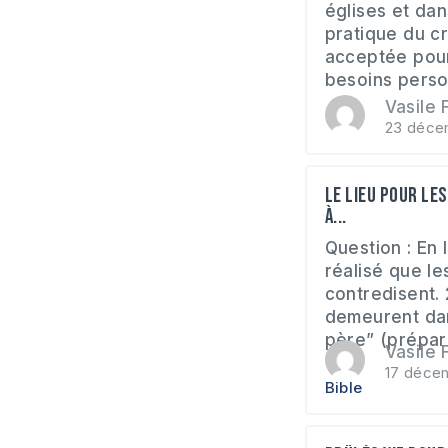
églises et dan
pratique du cr
acceptée pour
besoins person
Vasile F
23 déce
Le lieu pour le
à...
Question : En l
réalisé que le
contredisent. 2
demeurent da
père” (préparé
Vasile F
17 déce
Bible