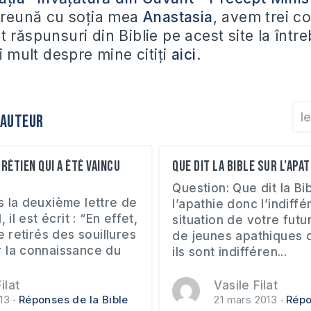
preună cu soția mea
Anastasia
, avem trei co
 răspunsuri din Biblie pe acest site la într
ai mult despre mine citiți
aici
.
l
 auteur
rétien qui a été vaincu
Que dit la Bible sur l’apat
Question: Que dit la Bi
s la deuxième lettre de
l’apathie donc l’indiff
 il est écrit : “En effet,
situation de votre futur 
e retirés des souillures
de jeunes apathiques d
 la connaissance du
ils sont indifféren...
ilat
Vasile Filat
13
Réponses de la Bible
21 mars 2013
Répo