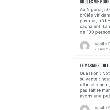
Brûlés vif pour
Au Nigéria, 50
brûlés vif dan
pasteur, où le
cachaient. La
de 100 personn
Vasile F
23 août 
Le mariage doit 
Question : Not
suivante : no
officiellement
pas fait le ma
avons une petit
Vasile F