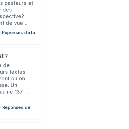
s pasteurs et
e des
espective?
t de vue ...
Réponses de la
ne ?
le de
eurs textes
ment ou on
ase. Un
aume 137. ...
Réponses de