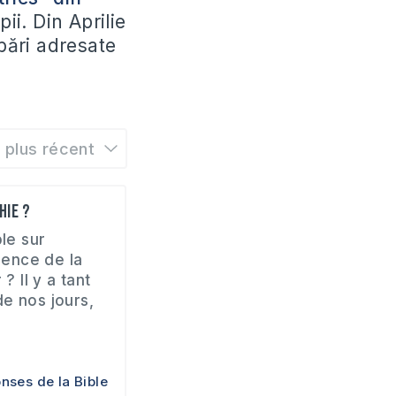
pii. Din Aprilie
ebări adresate
e plus récent
hie ?
ble sur
érence de la
? Il y a tant
e nos jours,
nses de la Bible