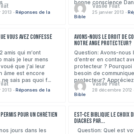
 ...
bonne conscience Dans
ilat
Vasile Filat
...
r 2013
Réponses de la
25 janvier 2013
Ré
Bible
que vous avez confessé
Avons–nous le droit de c
notre ange protecteur?
 2 amis qui m’ont
Question: Avons-nous l
 mais je leur mens
d’entrer en contact a
avoué que j’ai leur
protecteur ? Pourquoi
n âme est encore
besoin de communique
ne sais pas quoi f...
protecteur? Appréciez l
ilat
Vasile Filat
r 2013
Réponses de la
28 décembre 2012
Bible
t permis pour un chrétien
Est-ce biblique le choix 
diacres par...
nos jours dans les
Question: Quel est vot