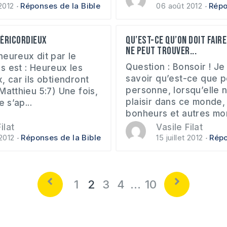
2012
Réponses de la Bible
06 août 2012
Répo
séricordieux
Qu’est-ce qu’on doit faire
ne peut trouver...
heureux dit par le
Question : Bonsoir ! Je
s est : Heureux les
savoir qu’est-ce que p
, car ils obtiendront
personne, lorsqu’elle 
Matthieu 5:7) Une fois,
plaisir dans ce monde, 
 s’ap...
bonheurs et autres mo
ilat
Vasile Filat
 2012
Réponses de la Bible
15 juillet 2012
Répo
1
2
3
4
…
10