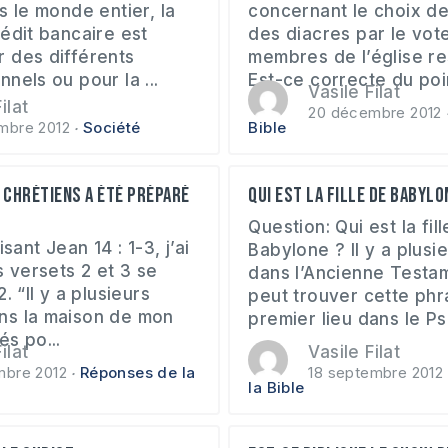
s le monde entier, la
concernant le choix de
édit bancaire est
des diacres par le vot
 des différents
membres de l’église r
nels ou pour la ...
Est-ce correcte du poin
Vasile Filat
ilat
20 décembre 2012
mbre 2012
Société
Bible
s chrétiens a été préparé
Qui est la fille de Babylo
Question: Qui est la fil
isant Jean 14 : 1-3, j’ai
Babylone ? Il y a plusi
s versets 2 et 3 se
dans l’Ancienne Testa
. “Il y a plusieurs
peut trouver cette phr
ns la maison de mon
premier lieu dans le Ps
s po...
ilat
Vasile Filat
mbre 2012
Réponses de la
18 septembre 2012
la Bible