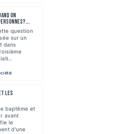
uand on
ersonnes?...
ette question
sée sur un
t dans
troisième
ati...
ciété
et les
 le baptême et
r avant
fie le
ent d’une