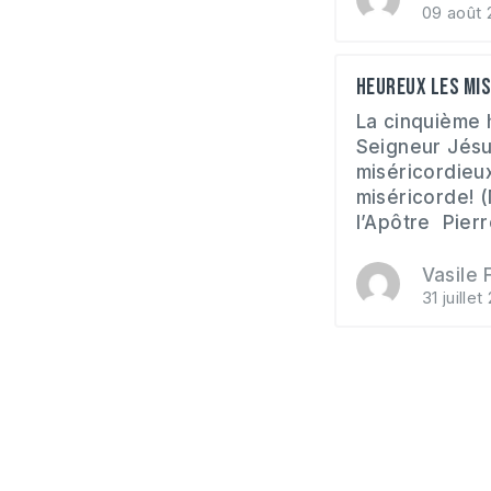
09 août 
Heureux les mi
La cinquième 
Seigneur Jésu
miséricordieux
miséricorde! (
l’Apôtre Pierre
Vasile F
31 juillet