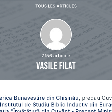
TOUS LES ARTICLES
7156 articole
Vasile Filat
erica Bunavestire din Chișinău
, predau Cuv
Institutul de Studiu Biblic Inductiv din Eura
ația "Învățătură din Cuvânt - Precept Minist