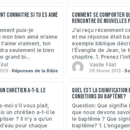
t connaitre si tu es aimé
Comment se comporter q
rencontre de nouvelles p
mment puis-je
J’ai reçu récemment c
 mon bien aimé m’aime
et ma réponse était ba
l t’aime vraiment, ton
exemple biblique décri
dra seulement le bien
l’Évangile de Jean, le 
us grand bi...
chapitre. 1. Prenez l’initi
ilat
Vasile Filat
2013
Réponses de la Bible
06 février 2013
So
un chrétien a-t-il le
Quel est la signification 
conditions du baptême?
-moi s’il vous plait,
Question: Que signifie
s un chrétien a-t-il le
que nous devons savoi
tiser ? Il n’y a qu’un
le baptême ? Que signi
 d’eau pour chaque
baptême? 1. L’engagem