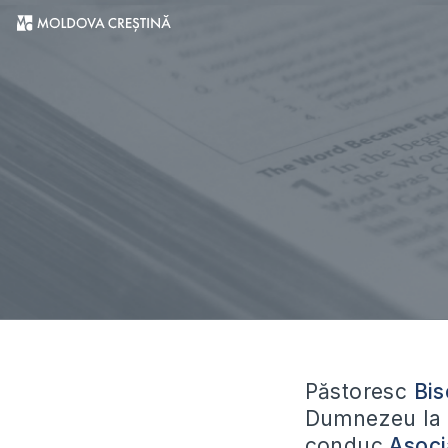
Păstoresc
Bis
Dumnezeu la
conduc
Asoci