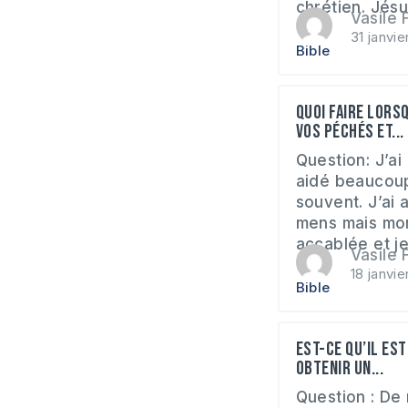
chrétien. Jésus
Vasile F
31 janvie
Bible
Quoi faire lors
vos péchés et...
Question: J’ai
aidé beaucoup
souvent. J’ai 
mens mais mo
accablée et je 
Vasile F
18 janvie
Bible
Est-ce qu’il es
obtenir un...
Question : De 