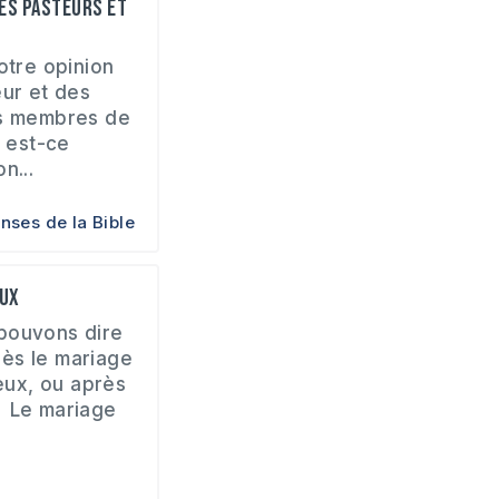
des pasteurs et
otre opinion
eur et des
es membres de
, est-ce
n...
nses de la Bible
eux
pouvons dire
près le mariage
ieux, ou après
 Le mariage