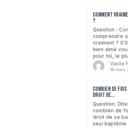
Comment vraimen
?
Question : Co
comprendre si
vraiment ? S’i
bien aimé vou
pour toi, le pl
Vasile F
18 mars 
Combien de fois 
droit de...
Question: Dites
combien de foi
droit de se bap
seul baptême