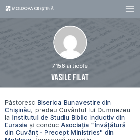
7156 articole
Vasile Filat
Păstoresc
Biserica Bunavestire din
Chișinău
, predau Cuvântul lui Dumnezeu
la
Institutul de Studiu Biblic Inductiv din
Eurasia
și conduc
Asociația "Învățătură
din Cuvânt - Precept Ministries" din