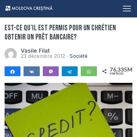
Est-ce qu’il est permis pour un chrétien
obtenir un prêt bancaire?
Vasile Filat
23 décembre 2012
Société
76,335M
Partagez
Partagez
Vibe
Telegram
WhatsApp
PARTAGES
76,335M