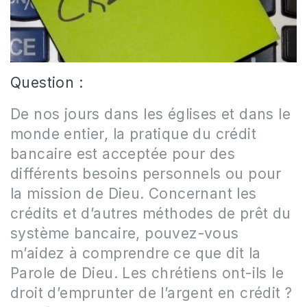
Question :
De nos jours dans les églises et dans le
monde entier, la pratique du crédit
bancaire est acceptée pour des
différents besoins personnels ou pour
la mission de Dieu. Concernant les
crédits et d’autres méthodes de prêt du
système bancaire, pouvez-vous
m’aidez à comprendre ce que dit la
Parole de Dieu. Les chrétiens ont-ils le
droit d’emprunter de l’argent en crédit ?