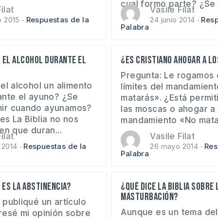
cual formo parte? ¿Se 
ilat
Vasile Filat
o 2015
Respuestas de la
24 junio 2014
Resp
Palabra
 el alcohol durante el
¿Es cristiano ahogar a l
Pregunta: Le rogamos 
el alcohol un alimento
límites del mandamien
ante el ayuno? ¿Se
matarás». ¿Está permit
ir cuando ayunamos?
las moscas o ahogar a l
es La Biblia no nos
mandamiento «No matar
en que duran...
ilat
Vasile Filat
 2014
Respuestas de la
26 mayo 2014
Res
Palabra
 es la abstinencia?
¿Qué dice la Biblia sobre 
masturbación?
 publiqué un artículo
Aunque es un tema del 
resé mi opinión sobre