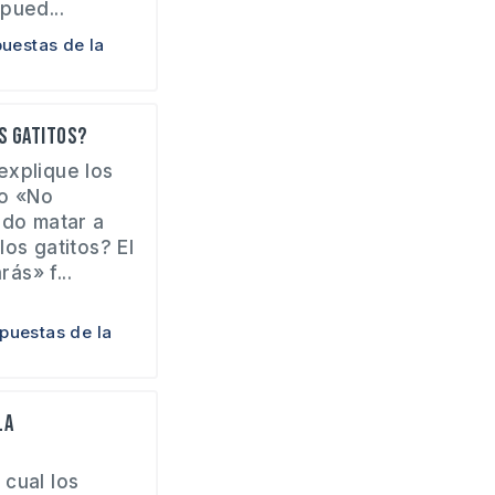
pued...
uestas de la
os gatitos?
explique los
to «No
ido matar a
os gatitos? El
ás» f...
puestas de la
la
cual los