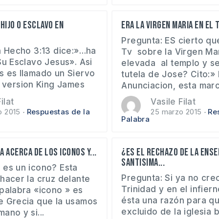
hijo o esclavo en
Era la virgen Maria en el T
Pregunta: ES cierto qu
 Hecho 3:13 dice:»…ha
Tv sobre la Virgen Ma
Su Esclavo Jesus». Asi
elevada al templo y se 
s es llamado un Siervo
tutela de Jose? Cito:» 
a version King James
Anunciacion, esta marc
ilat
Vasile Filat
o 2015
Respuestas de la
25 marzo 2015
Re
Palabra
ia acerca de los iconos y...
¿Es el rechazo de la ens
Santisima...
 es un icono? Esta
Pregunta: Si ya no creo
hacer la cruz delante
Trinidad y en el infier
 palabra «icono » es
ésta una razón para q
e Grecia que la usamos
excluido de la iglesia b
ano y si...