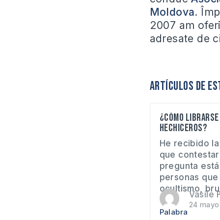
Moldova
. Îm
2007 am oferit
adresate de ci
Artículos de es
¿Cómo librarse 
hechiceros?
He recibido la
que contestaré
pregunta está
personas que 
ocultismo, bruj
Vasile F
24 mayo
Palabra