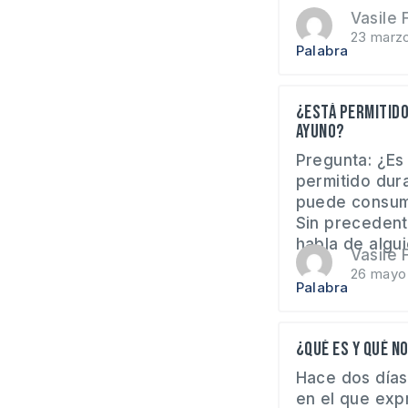
Vasile F
23 marz
Palabra
¿Está permitido
ayuno?
Pregunta: ¿Es 
permitido dur
puede consum
Sin precedent
habla de algui
Vasile F
26 mayo
Palabra
¿Qué es y qué no
Hace dos días
en el que exp