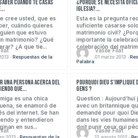
saber cuando te casas
¿Porque se necesita ofici
...
iglesia?...
e cree usted, que es
Esta es la pregunta re
ber, cuándo quieres
suficiente casarse solo
lguien que estuvo
matrimonio civil? ¿Por
un matrimonio? ¿Qué
importante la celebrac
rar? ¿A que tie...
celebración del matrimo
ilat
Vasile Filat
2013
Respuestas de la
01 marzo 2013
Res
Palabra
r una persona acerca del
Pourquoi Dieu s’implique d
iendo que...
gens ?
amiga es una chica
Question : Aujourd’hui j
buena, se enamoró de
avec un britannique qu
és del internet. Se han
demandé pour quoi Die
iendo y entendieron
dans les vies humaines
inan en sus...
doit punir ceux qui pèc
ilat
Vasile Filat
ro 2013
Respuestas de la
12 agosto 2012
Re