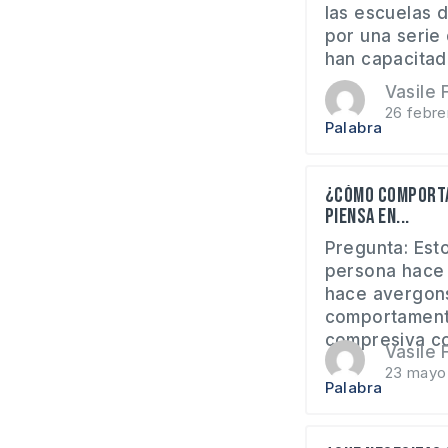
las escuelas 
por una serie
han capacitado
Vasile F
26 febre
Palabra
¿Cómo comporta
piensa en...
Pregunta: Est
persona hace 
hace avergon
comportamento
compresiva con
Vasile F
23 mayo
Palabra