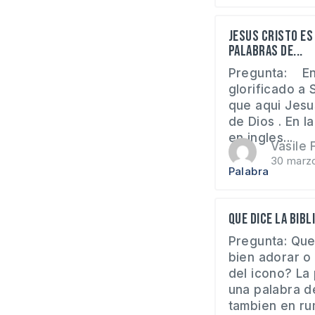
Jesus Cristo es 
palabras de...
Pregunta: En
glorificado a 
que aqui Jesu
de Dios . En l
en ingles...
Vasile F
30 marz
Palabra
Que dice la Bibl
Pregunta: Que
bien adorar o 
del icono? La
una palabra d
tambien en rum