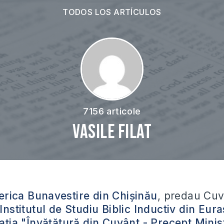
TODOS LOS ARTÍCULOS
7156 articole
Vasile Filat
erica Bunavestire din Chișinău
, predau Cuv
Institutul de Studiu Biblic Inductiv din Eura
ația "Învățătură din Cuvânt - Precept Minist