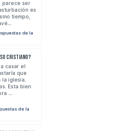
, parece ser
asturbación es
ismo tiempo,
vé...
espuestas de la
so cristiano?
 a casar el
staría que
la iglesia.
s. Esta bien
a ...
puestas de la