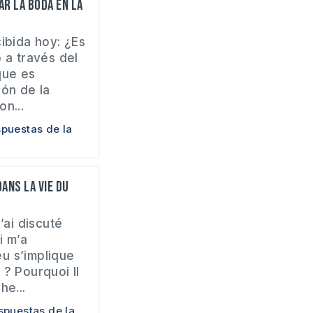
ar la boda en la
cibida hoy: ¿Es
 a través del
que es
ión de la
n...
puestas de la
ans la vie du
’ai discuté
i m’a
u s’implique
 ? Pourquoi Il
he...
spuestas de la