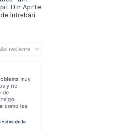
pii. Din Aprilie
de întrebări
ás reciente
roblema muy
os y no
o de
nsigo.
e como las
estas de la