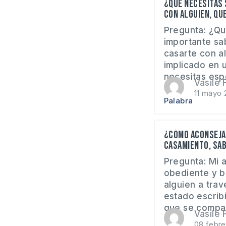
¿Que necesitas 
con alguien, que
Pregunta: ¿Qu
importante sa
casarte con a
implicado en 
necesitas espe
Vasile F
11 mayo 
Palabra
¿Cómo aconseja
casamiento, sab
Pregunta: Mi 
obediente y 
alguien a trav
estado escrib
que se compag
Vasile F
08 febre