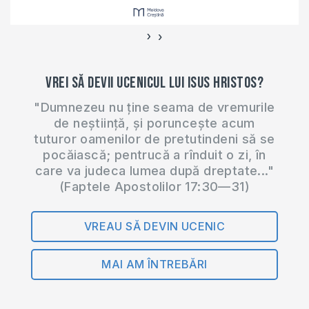
›
‹
Vrei să devii ucenicul lui Isus Hristos?
"Dumnezeu nu ține seama de vremurile
de neștiință, și poruncește acum
tuturor oamenilor de pretutindeni să se
pocăiască; pentrucă a rînduit o zi, în
care va judeca lumea după dreptate..."
(Faptele Apostolilor 17:30—31)
VREAU SĂ DEVIN UCENIC
MAI AM ÎNTREBĂRI