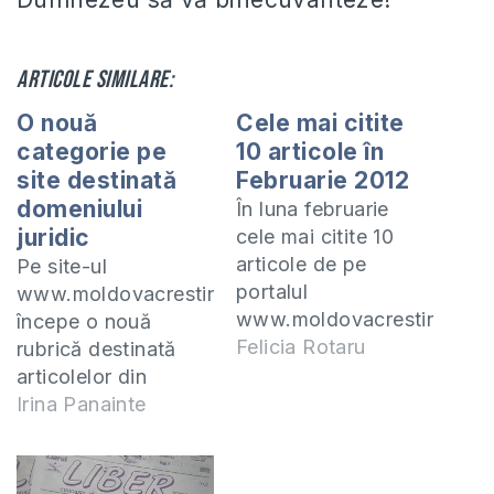
Articole similare:
O nouă
Cele mai citite
categorie pe
10 articole în
site destinată
Februarie 2012
domeniului
În luna februarie
juridic
cele mai citite 10
articole de pe
Pe site-ul
portalul
www.moldovacrestina.net
www.moldovacrestina.net
începe o nouă
au fost
Felicia Rotaru
rubrică destinată
următoarele:Cum să
articolelor din
te eliberezi de
domeniul juridic.
Irina Panainte
păcatul masturbării?
Rubrica va fi
Cu ce se deosebesc
întreținută de Irina
Mormonii de
Batin, studentă anul