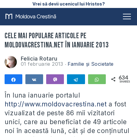
Vrei să devii ucenicul lui Hristos?
Cele mai populare articole pe
Moldovacrestina.net în ianuarie 2013
Felicia Rotaru
01 februarie 2013
Familie și Societate
634
Share
Share
Vibe
Telegram
WhatsApp
SHARES
634
În luna ianuarie portalul
http://www.moldovacrestina.net
a fost
vizualizat de peste 86 mii vizitatori
unici, care au beneficiat de 49 articole
noi în această lună, cât și de conținutul