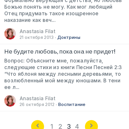
Формально верующая с детства, но любовь
Божью понять не могу. Как мог любящий
Отец придумать такое изощренное
наказание как веч...
Anastasia Filat
21 октября 2013
Доктрины
Не будите любовь, пока она не придет!
Вопрос: Объясните мне, пожалуйста,
следующие стихи из книги Песни Песней 2:3
“Что яблоня между лесными деревьями, то
возлюбленный мой между юношами. В тени
ее л...
Anastasia Filat
26 октября 2012
Воспитание
1
2
3
4