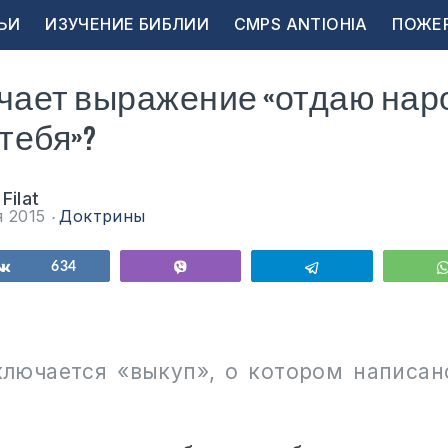
ЬИ
ИЗУЧЕНИЕ БИБЛИИ
CMPS ANTIOHIA
ПОЖЕ
чает выражение «отдаю нар
 тебя»?
Filat
я 2015
Доктрины
ься
Поделиться
634
Vibe
Telegram
ключается «выкуп», о котором написан