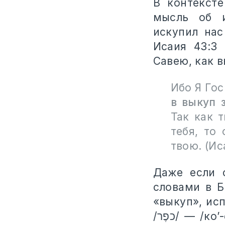
В контексте
мысль об и
искупил нас
Исаия 43:3 
Савею, как в
Ибо Я Гос
в выкуп 
Так как 
тебя, то
твою. (Ис
Даже если 
словами в Б
«выкуп», исп
/
כפֶר
/ — /ко’