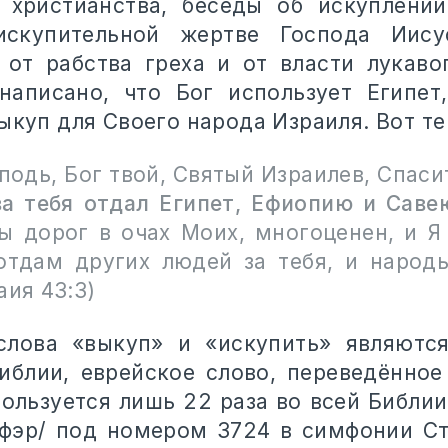
 христианства, беседы об искуплени
скупительной жертве Господа Иису
 от рабства греха и от власти лукаво
написано, что Бог использует Египе
ыкуп для Своего народа Израиля. Вот те
подь, Бог твой, Святый Израилев, Спаси
за тебя отдал Египет, Ефиопию и Савею
ты дорог в очах Моих, многоценен, и Я
 отдам других людей за тебя, и народ
аия 43:3)
слова «выкуп» и «искупить» являютс
иблии, еврейское слово, переведённое
ользуется лишь 22 раза во всей Библии
-фэр/ под номером 3724 в симфонии Ст