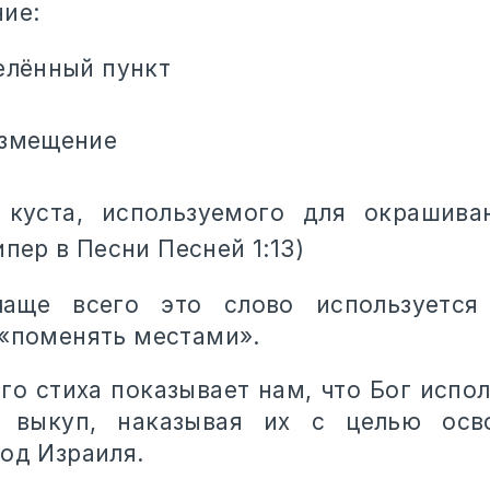
ние:
елённый пункт
озмещение
 куста, используемого для окрашива
ипер в Песни Песней 1:13)
аще всего это слово используется
 «поменять местами».
го стиха показывает нам, что Бог испо
 выкуп, наказывая их с целью осв
род Израиля.