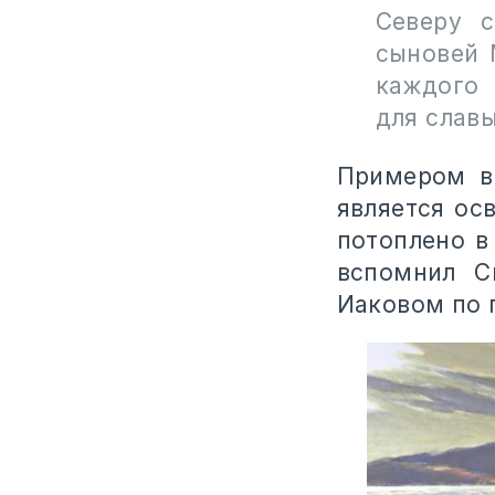
Северу с
сыновей 
каждого 
для славы
Примером в
является ос
потоплено в
вспомнил С
Иаковом по 