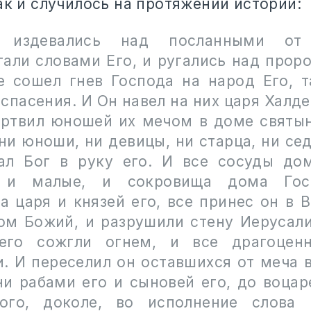
ак и случилось на протяжении истории:
 издевались над посланными от
гали словами Его, и ругались над проро
е сошел гнев Господа на народ Его, т
спасения. И Он навел на них царя Халд
ертвил юношей их мечом в доме святын
ни юноши, ни девицы, ни старца, ни сед
ал Бог в руку его. И все сосуды до
 и малые, и сокровища дома Гос
а царя и князей его, все принес он в В
ом Божий, и разрушили стену Иерусали
 его сожгли огнем, и все драгоценн
и. И переселил он оставшихся от меча в
ни рабами его и сыновей его, до воцар
ого, доколе, во исполнение слова 