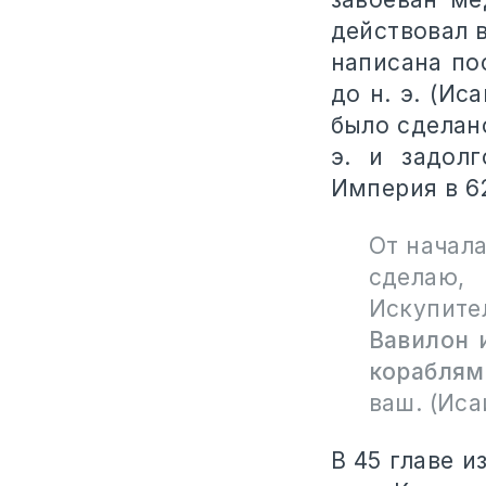
действовал в
написана по
до н. э. (Ис
было сделан
э. и задол
Империя в 62
От начала
сделаю,
Искупите
Вавилон 
кораблям
ваш. (Иса
В 45 главе и