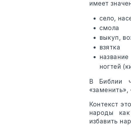
имеет значе
село, нас
смола
выкуп, в
взятка
название
ногтей (к
В Библии ч
«заменить»,
Контекст это
народы как
избавить на