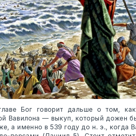
главе Бог говорит дальше о том, как
ой Вавилона — выкуп, который дожен б
е, а именно в 539 году до н. э., когда 
до-персами (Даниил 5). Стоит отметит