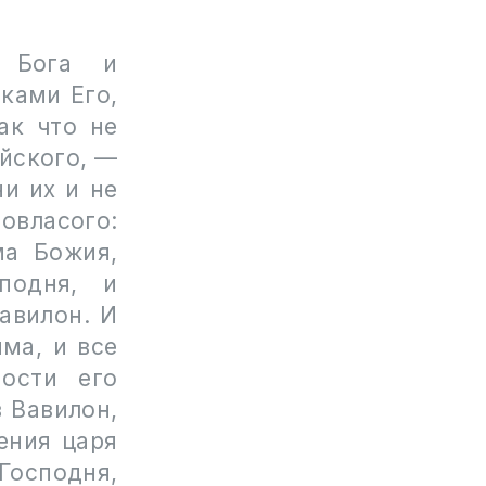
 Бога и
ками Его,
ак что не
ейского, —
и их и не
овласого:
ма Божия,
подня, и
авилон. И
ма, и все
ости его
 Вавилон,
ения царя
Господня,