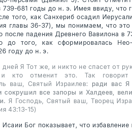
 739-681 годы до н. э. Имея ввиду, что 
сле того, как Санхериб осадил Иерусали
аия главы 36-37), мы понимаем, что эт
о после падения Древнего Вавилона в 73
го до того, как сформировалась Нео-
6 году до н. э.
 дней Я Тот же, и никто не спасет от ру
 и кто отменит это. Так говорит 
ль ваш, Святый Израилев:
ради вас Я
и сокрушил все запоры и Халдеев, вел
и.
Я Господь, Святый ваш, Творец Изра
ия 43:13-15)
з Исаии Бог показывает, что избавление