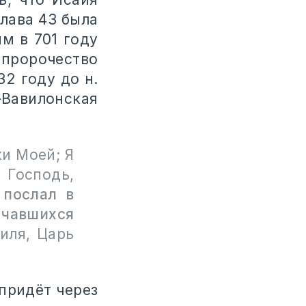
глава 43 была
м в 701 году
о пророчество
2 году до н.
Вавилонская
ки Моей; Я
Господь,
 послал в
ичавшихся
иля, Царь
 придёт через