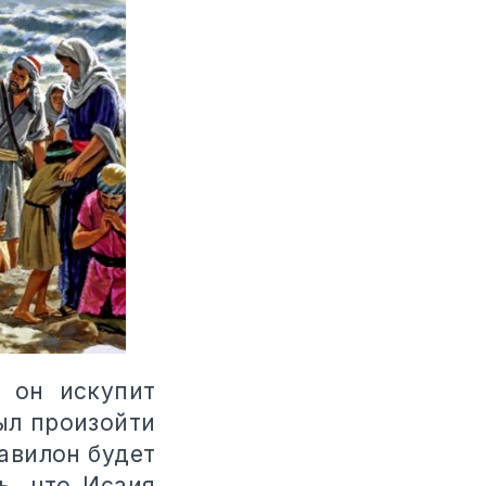
 он искупит
ыл произойти
Вавилон будет
ь, что Исаия