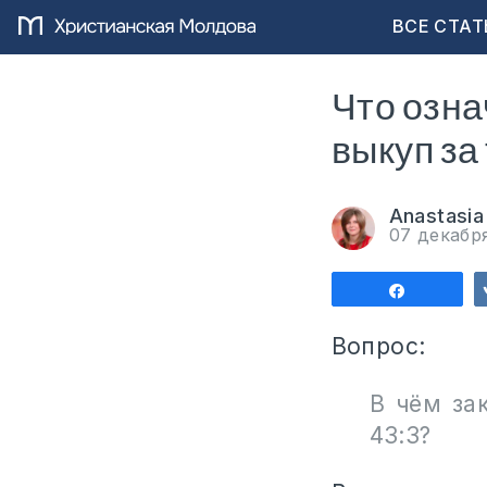
ВСЕ СТАТ
Что озна
выкуп за
Anastasia 
07 декабр
Поделит
Вопрос:
В чём за
43:3?