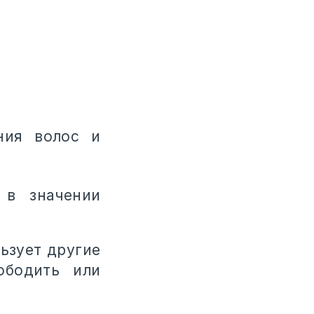
ния волос и
 в значении
льзует другие
ободить или