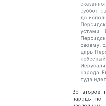
сказанн
суббот с
до испол
Персидск
устами 
Персидс
своему, с
царь Пер
небесны
Иерусали
народа Е
туда идет
Во второе 
народы по 
наследием