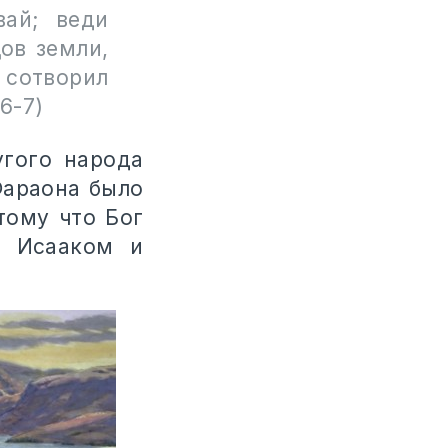
вай; веди
ов земли,
 сотворил
6-7)
гого народа
Фараона было
тому что Бог
, Исааком и