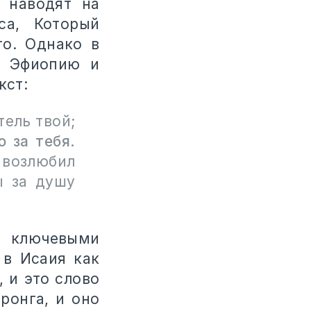
и наводят на
са, Который
го. Однако в
т, Эфиопию и
кст:
тель твой;
 за тебя.
 возлюбил
ы за душу
я ключевыми
 в Исаия как
, и это слово
ронга, и оно