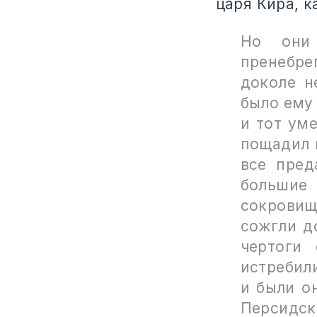
царя Кира, к
Но они
пренебре
доколе н
было ему 
и тот ум
пощадил 
все пред
большие
сокровищ
сожгли д
чертоги
истребил
и были о
Персидск