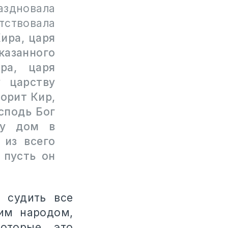
здновала
тствовала
Кира, царя
казанного
ра, царя
 царству
ворит Кир,
сподь Бог
му дом в
 из всего
 пусть он
 судить все
им народом,
оторые это