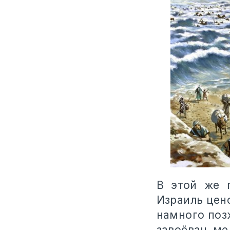
В этой же 
Израиль цен
намного позж
завоёван ме