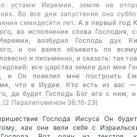
ого устами Иеремии, земля не отпра
воих. Во все дни запустения она суббо
нения семидесяти лет.
А в первый год 
ого, во исполнение слова Господня, с
Иеремии, возбудил Господь дух Ки
кого, и он велел объявить по всему
ловесно и письменно, и сказать: так го
сидский: все царства земли дал мне Го
й, и Он повелел мне построить Е
ме, что в Иудее. Кто есть из вас —
го, да будет Господь Бог его с ним, и
.
(2 Паралипоменон 36:16-23)
пришествие Господа Иисуса Он будет
тому, как они вели себя с Израильск
 Господа. Вот один из текстов, к