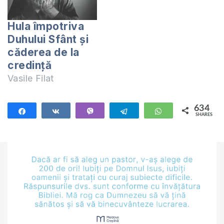
Hula împotriva
Duhului Sfânt și
căderea de la
credință
Vasile Filat
634
Share
Share
Vibe
Telegram
WhatsApp
SHARES
634