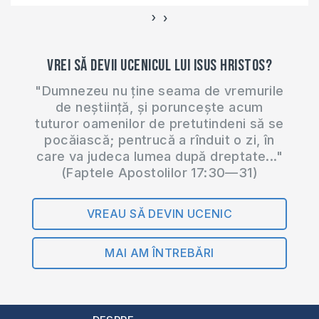
›
‹
Vrei să devii ucenicul lui Isus Hristos?
"Dumnezeu nu ține seama de vremurile
de neștiință, și poruncește acum
tuturor oamenilor de pretutindeni să se
pocăiască; pentrucă a rînduit o zi, în
care va judeca lumea după dreptate..."
(Faptele Apostolilor 17:30—31)
VREAU SĂ DEVIN UCENIC
MAI AM ÎNTREBĂRI