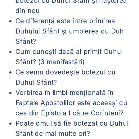
botezul cu Duhul Sfânt şi naşterea
din nou
Ce diferenţă este între primirea
Duhului Sfânt şi umplerea cu Duh
Sfânt?
Cum cunoşti dacă ai primit Duhul
Sfânt? (3 manifestări)
Ce semn dovedeşte botezul cu
Duhul Sfânt?
Vorbirea în limbi menționată în
Faptele Apostolilor este aceeași cu
cea din Epistola I către Corinteni?
Poate omul să fie botezat cu Duhul
Sfânt de mai multe ori?