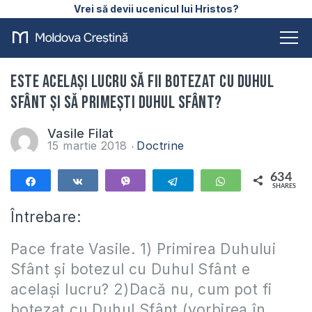
Vrei să devii ucenicul lui Hristos?
Este același lucru să fii botezat cu Duhul
Sfânt și să primești Duhul Sfânt?
Vasile Filat
15 martie 2018
Doctrine
634
Share
Share
Vibe
Telegram
WhatsApp
SHARES
634
Întrebare:
Pace frate Vasile. 1) Primirea Duhului
Sfânt și botezul cu Duhul Sfânt e
același lucru? 2)Dacă nu, cum pot fi
botezat cu Duhul Sfânt (vorbirea în