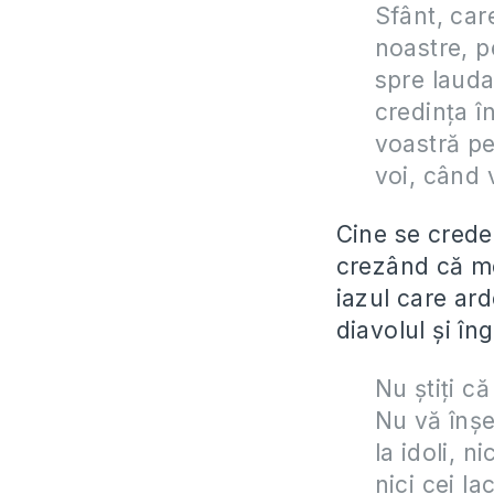
Sfânt, car
noastre, 
spre lauda
credința î
voastră pe
voi, când 
Cine se crede
crezând că me
iazul care ard
diavolul și înge
Nu știți c
Nu vă înșel
la idoli, n
nici cei la