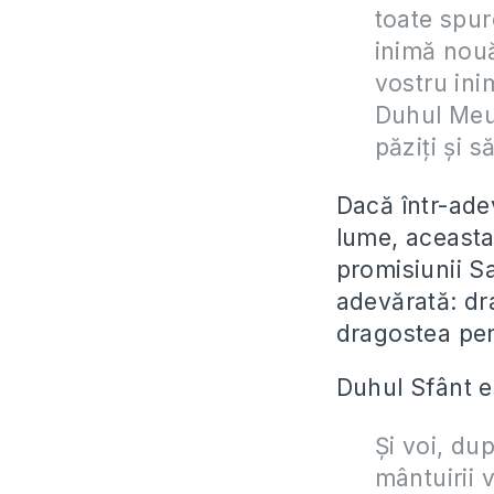
toate spurc
inimă nouă
vostru ini
Duhul Meu 
păziți și s
Dacă într-adev
lume, aceasta
promisiunii Sa
adevărată: dr
dragostea pe
Duhul Sfânt e
Și voi, du
mântuirii v