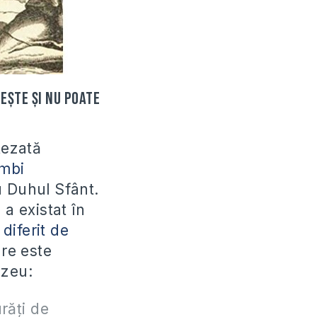
ește și nu poate
tezată
imbi
 Duhul Sfânt.
a existat în
diferit de
re este
ezeu:
urăți de