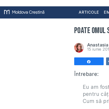
ARTICOLE
EM
Poate omul s
Anastasia 
15 iunie 2
Share
Întrebare:
Eu am fost
pentru câț
Cum să pri