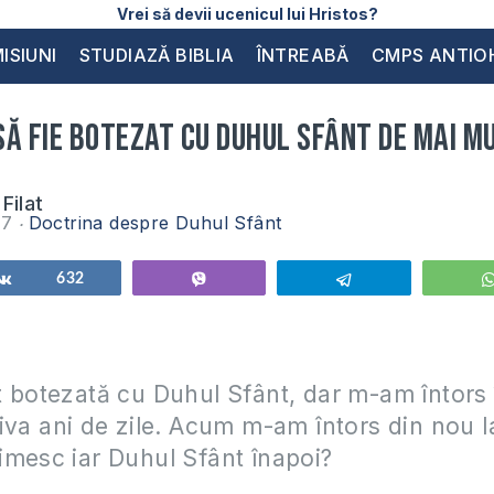
Vrei să devii ucenicul lui Hristos?
ISIUNI
STUDIAZĂ BIBLIA
ÎNTREABĂ
CMPS ANTIO
ă fie botezat cu Duhul Sfânt de mai mu
Filat
017
Doctrina despre Duhul Sfânt
Share
632
Vibe
Telegram
 botezată cu Duhul Sfânt, dar m-am întors
iva ani de zile. Acum m-am întors din nou 
mesc iar Duhul Sfânt înapoi?