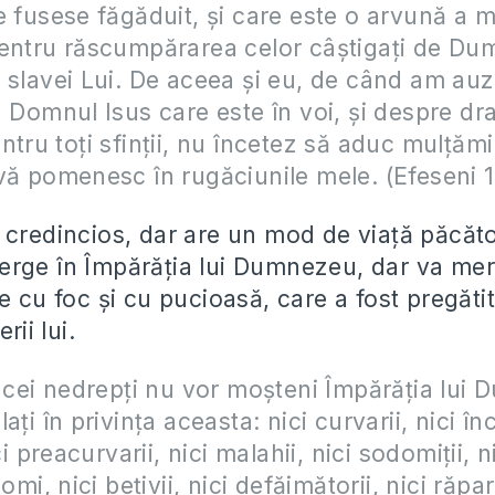
e fusese făgăduit, și care este o arvună a m
pentru răscumpărarea celor câștigați de D
 slavei Lui. De aceea și eu, de când am auz
n Domnul Isus care este în voi, și despre d
ntru toți sfinții, nu încetez să aduc mulțămi
vă pomenesc în rugăciunile mele. (Efeseni 1
 credincios, dar are un mod de viață păcăto
rge în Împărăția lui Dumnezeu, dar va merg
e cu foc și cu pucioasă, care a fost pregăti
rii lui.
ă cei nedrepți nu vor moșteni Împărăția lui
ați în privința aceasta: nici curvarii, nici în
ici preacurvarii, nici malahii, nici sodomiții, ni
comi, nici bețivii, nici defăimătorii, nici răpa