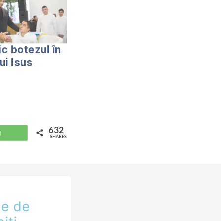
ic botezul în
ui Isus
632
WhatsApp
SHARES