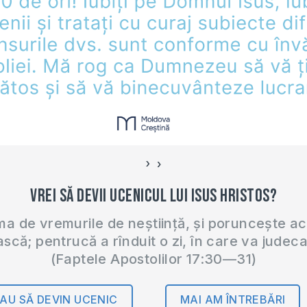
›
‹
Vrei să devii ucenicul lui Isus Hristos?
 de vremurile de neștiință, și poruncește a
ască; pentrucă a rînduit o zi, în care va judec
(Faptele Apostolilor 17:30—31)
AU SĂ DEVIN UCENIC
MAI AM ÎNTREBĂRI