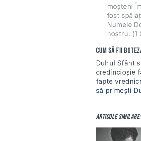
moșteni Îm
fost spălați
Numele Do
nostru. (1 
Cum să fii botez
Duhul Sfânt s
credincioșie 
fapte vrednic
să primești D
Articole similare: