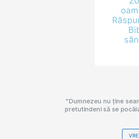
"Dumnezeu nu ține seama
pretutindeni să se pocăi
VRE