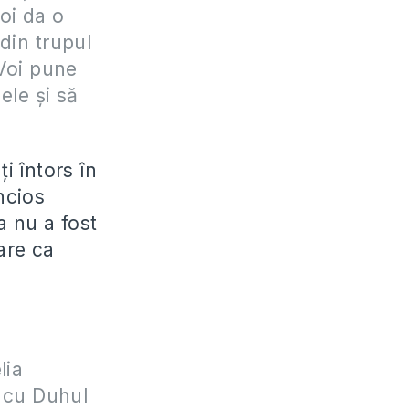
voi da o
din trupul
 Voi pune
ele și să
i întors în
ncios
a nu a fost
are ca
lia
ți cu Duhul