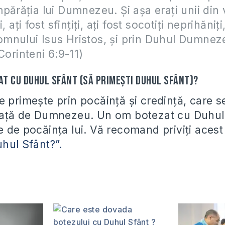
părăția lui Dumnezeu. Și așa erați unii din v
, ați fost sfințiți, ați fost socotiți neprihăniți
mnului Isus Hristos, și prin Duhul Dumnez
Corinteni 6:9-11)
at cu Duhul Sfânt (să primești Duhul Sfânt)?
e primește prin pocăință și credință, care s
față de Dumnezeu. Un om botezat cu Duhul
e de pocăința lui. Vă recomand priviți aces
uhul Sfânt?”.