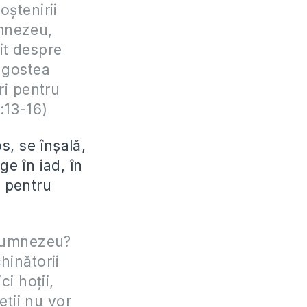
oștenirii
umnezeu,
it despre
ragostea
ri pentru
:13-16)
s, se înșală,
e în iad, în
t pentru
 Dumnezeu?
chinătorii
ci hoții,
reții nu vor