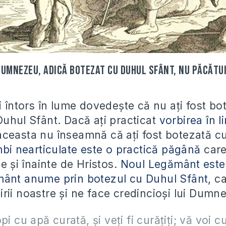
Dumnezeu, adică botezat cu Duhul Sfânt, nu păcătui
i întors în lume dovedește că nu ați fost bo
Duhul Sfânt. Dacă ați practicat
vorbirea în l
ceasta nu înseamnă că ați fost botezată cu
mbi nearticulate este o practică păgână
care 
ne și înainte de Hristos.
Noul Legământ este 
ânt anume prin botezul cu Duhul Sfânt,
ca
rii noastre și ne face credincioși lui Dumn
pi cu apă curată, și veți fi curățiți; vă voi c