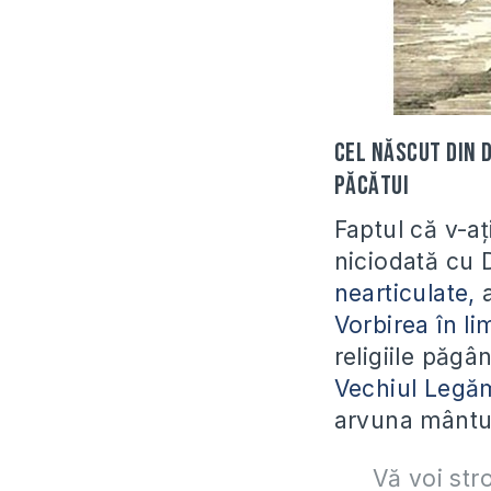
Cel născut din 
păcătui
Faptul că v-aț
niciodată cu 
nearticulate,
a
Vorbirea în li
religiile păgâ
Vechiul Legăm
arvuna mântui
Vă voi stro