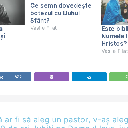
Ce semn dovedeşte
botezul cu Duhul
Sfânt?
Vasile Filat
a
Este bibl
și
Numele l
Hristos?
Vasile Filat
Share
632
Vibe
Telegram