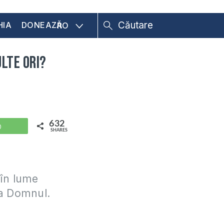
HIA
DONEAZĂ
RO
lte ori?
632
WhatsApp
SHARES
 în lume
la Domnul.