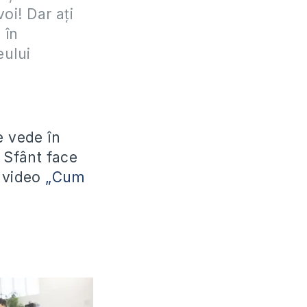
oi! Dar ați
, în
eului
e vede în
 Sfânt face
t video
„Cum