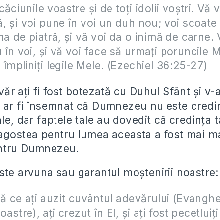
ăciunile voastre și de toți idolii voștri. Vă 
, și voi pune în voi un duh nou; voi scoate 
ma de piatră, și vă voi da o inimă de carne.
în voi, și vă voi face să urmați poruncile M
ă împliniți legile Mele. (Ezechiel 36:25-27)
ăr ați fi fost botezată cu Duhul Sfânt și v-aț
 ar fi însemnat că Dumnezeu nu este credi
le, dar faptele tale au dovedit că credința t
agostea pentru lumea aceasta a fost mai m
ntru Dumnezeu.
ste arvuna sau garantul moștenirii noastre:
pă ce ați auzit cuvântul adevărului (Evanghe
oastre), ați crezut în El, și ați fost pecetlui