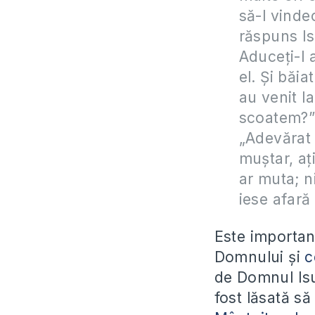
să-l vinde
răspuns Is
Aduceţi-l a
el. Şi băia
au venit l
scoatem?” 
„Adevărat 
muştar, aţ
ar muta; n
iese afară
Este importan
Domnului și
c
de Domnul Isu
fost lăsată s