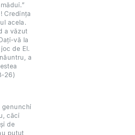
ămădui.”
ă! Credinţa
ul acela.
d a văzut
Daţi-vă la
 joc de El.
înăuntru, a
vestea
8-26)
n genunchi
u, căci
şi de
au putut