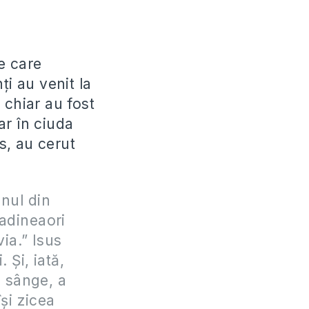
e care
ți au venit la
 chiar au fost
ar în ciuda
us, au cerut
unul din
 adineaori
via.” Isus
 Şi, iată,
 sânge, a
îşi zicea