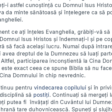
eți-i astfel cunoștință cu Domnul Isus Hristo
a da minte sănătoasă și înțelegere ca să po
angheliei.
nt ce ați înțeles Evanghelia, grăbiți-vă să i
omnul Isus Hristos și îndemnați-l și pe cop
 să facă același lucru. Numai după intrare
 avea dreptul de la Dumnezeu să luați part
Altfel, participarea inconștientă la Cina D
 este exact ceea ce spune Biblia să nu fac
 Cina Domnului în chip nevrednic.
ntinuu pentru
vindecarea copilului
și în priv
 disciplină să
postiți
. Continuați să mergeți l
eți putea fi învățați din Cuvântul lui Dumn
 hrană tare duhovnicească. Spuneți și slujit