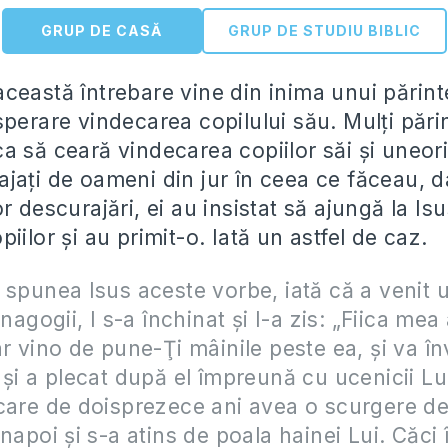
GRUP DE CASĂ
GRUP DE STUDIU BIBLIC
ceastă întrebare vine din inima unui părint
perare vindecarea copilului său. Mulți părin
a să ceară vindecarea copiilor săi și uneori
jați de oameni din jur în ceea ce făceau, d
r descurajări, ei au insistat să ajungă la Is
iilor și au primit-o. Iată un astfel de caz.
 spunea Isus aceste vorbe, iată că a venit 
inagogii, I s-a închinat şi I-a zis: „Fiica mea
ar vino de pune-Ţi mâinile peste ea, şi va în
şi a plecat după el împreună cu ucenicii Lui.
care de doisprezece ani avea o scurgere de
napoi şi s-a atins de poala hainei Lui. Căci 