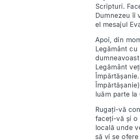
Scripturi. Fac
Dumnezeu îi v
el mesajul Ev
Apoi, din mome
Legământ cu D
dumneavoastră
Legământ veți
Împărtășanie. 
Împărtășanie)
luăm parte la
Rugați-vă co
faceți-vă și o
locală unde v
să vi se ofere