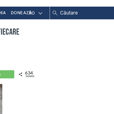
HIA
DONEAZĂ
RO
fiecare
634
WhatsApp
SHARES