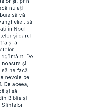
elor și, prin
acă nu ați
buie să vă
vangheliei, să
ați în Noul
elor și darul
tră și a
etelor
l Legământ. De
e noastre și
a să ne facă
re nevoie pe
i. De aceea,
că și să
in Biblie și
 Sfintelor