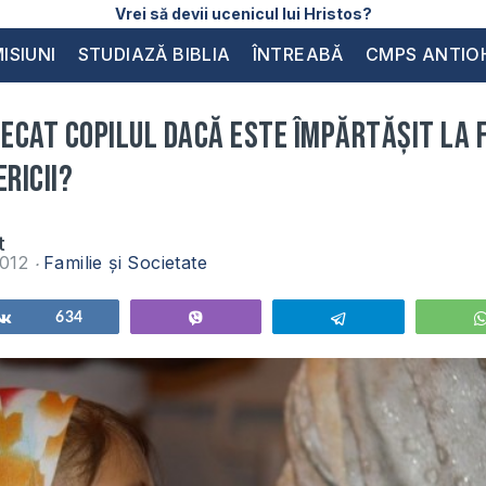
Vrei să devii ucenicul lui Hristos?
ISIUNI
STUDIAZĂ BIBLIA
ÎNTREABĂ
CMPS ANTIO
decat copilul dacă este împărtășit la 
ericii?
t
2012
Familie și Societate
Share
634
Vibe
Telegram