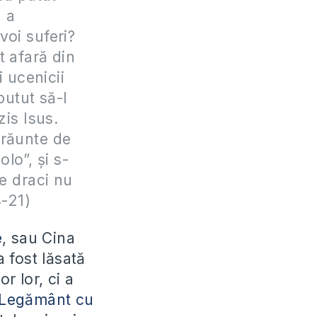
, a
voi suferi?
it afară din
i ucenicii
putut să-l
zis Isus.
grăunte de
lo”, şi s-
de draci nu
4-21)
e
, sau Cina
 fost lăsată
r lor, ci a
l Legământ cu