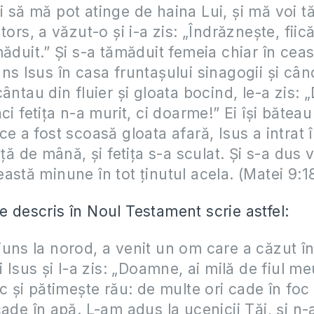
 să mă pot atinge de haina Lui, şi mă voi t
tors, a văzut-o şi i-a zis: „Îndrăzneşte, fiic
măduit.” Şi s-a tămăduit femeia chiar în ceas
ns Isus în casa fruntaşului sinagogii şi cân
ântau din fluier şi gloata bocind, le-a zis: „
ci fetiţa n-a murit, ci doarme!” Ei îşi băteau
ce a fost scoasă gloata afară, Isus a intrat 
iţă de mână, şi fetiţa s-a sculat. Şi s-a dus 
astă minune în tot ţinutul acela. (Matei 9:1
e descris în Noul Testament scrie astfel:
uns la norod, a venit un om care a căzut î
i Isus şi I-a zis: „Doamne, ai milă de fiul me
ic şi pătimeşte rău: de multe ori cade în foc 
cade în apă. L-am adus la ucenicii Tăi, şi n-