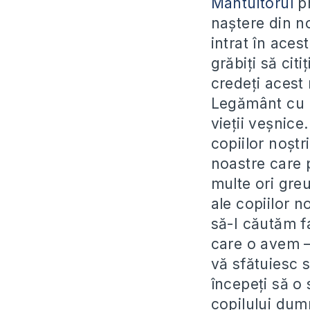
Mântuitorul
pr
naștere din n
intrat în ace
grăbiți să cit
credeți acest 
Legământ cu Do
vieții veșnice
copiilor noșt
noastre care 
multe ori greu
ale copiilor 
să-I căutăm f
care o avem – 
vă sfătuiesc s
începeți să o s
copilului dumn