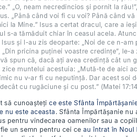
ce.” „O, neam necredincios şi pornit la rău!”
us. „Până când voi fi cu voi? Până când vă 
ici la Mine.” Isus a certat dracul, care a ieş
tul s-a tămăduit chiar în ceasul acela. Atunc
a Isus şi I-au zis deoparte: „Noi de ce n-am 
„Din pricina puţinei voastre credinţe”, le-a 
vă spun că, dacă aţi avea credinţă cât un 
i zice muntelui acestuia: „Mută-te de aici aco
imic nu v-ar fi cu neputinţă. Dar acest soi 
 decât cu rugăciune şi cu post.” (Matei 17:1
t să cunoașteți
ce este Sfânta Împărtășani
e nu este aceasta
. Sfânta Împărtășanie nu a
s pentru vindecarea oamenilor sau a copiilo
ă fie un semn pentru cei ce
au întrat în Nou