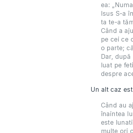
ea: „Numai
Isus S-a în
ta te-a tă
Când a aju
pe cei ce c
o parte; că
Dar, după 
luat pe fet
despre ace
Un alt caz est
Când au aj
înaintea lu
este lunat
multe ori 