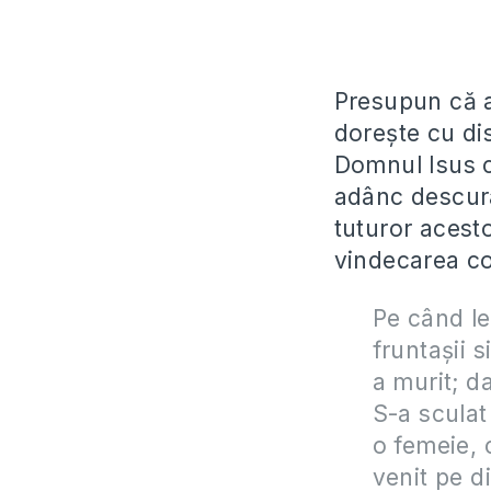
Presupun că a
dorește cu dis
Domnul Isus c
adânc descura
tuturor acesto
vindecarea cop
Pe când le
fruntaşii s
a murit; d
S-a sculat 
o femeie, 
venit pe di