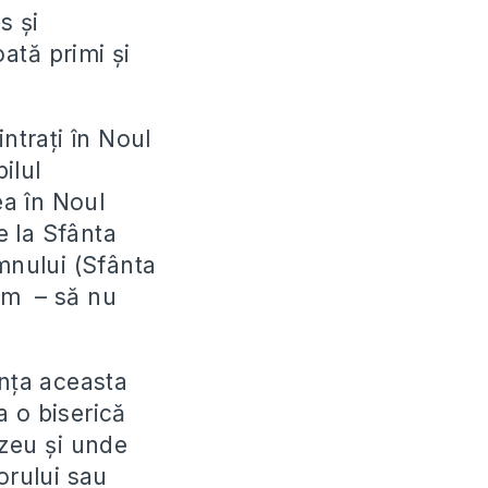
s și
ată primi și
ntrați în Noul
ilul
a în Noul
e la Sfânta
omnului (Sfânta
em – să nu
ința aceasta
a o biserică
ezeu și unde
orului sau