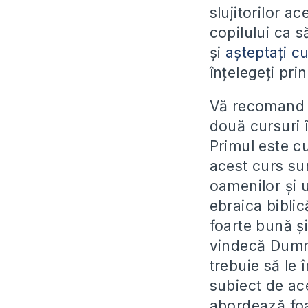
slujitorilor a
copilului ca s
și
așteptați c
înțelegeți pr
Vă recomand r
două cursuri î
Primul este c
acest curs su
oamenilor și 
ebraica bibli
foarte bună și
vindecă Dumne
trebuie să le 
subiect de ac
abordează foa