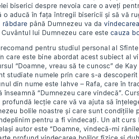
celei biserici despre nevoia care o aveți pen
ă o aducă în fața întregii bisericii și să vă 
u răbdare
până Dumnezeu va da
vindecare
in Cuvântul lui Dumnezeu care este
cauza bol
ecomand pentru studiul personal al Sfintel
n care este bine abordat acest subiect al vi
ursul “Doamne, vreau să te cunosc” de Kay 
nt studiate numele prin care s-a descoper
unul din nume este Iahve – Rafa, care în tr
că înseamnă “Dumnezeu care vindecă”. Curs
 profundă lecție care vă va ajuta să înțeleg
zeu bolile noastre și care sunt condițiile 
îndeplinim pentru a fi vindecați. Un alt curs 
elași autor este “Doamne, vindecă-mi rănile
rte profund vindecarea bolilor fizice și duh