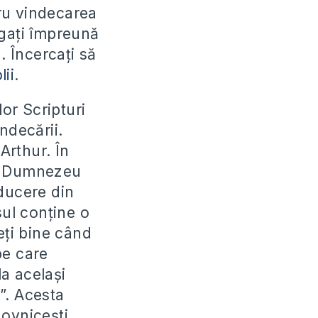
tru vindecarea
rugați împreună
a
. Încercați să
ii
.
or Scripturi
ndecării.
Arthur. În
it Dumnezeu
aducere din
ul conține o
eți bine când
pe care
la același
”. Acesta
ovnicești.