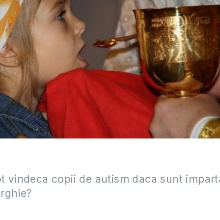
 vindeca copii de autism daca sunt imparta
turghie?