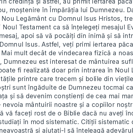
in credință și astfel, au primit iertarea păcat
ou, moștenire în Împărăția lui Dumnezeu. D
st Nou Legământ cu Domnul Isus Hristos, tre
iți Noul Testament ca să înțelegeți mesajul E
mesaj, apoi să vă pocăiți din inimă și să intr
mnul Isus. Astfel, veți primi iertarea păcat
. Mai mult decât de vindecarea fizică a noas
ri, Dumnezeu est interesat de mântuirea sufl
poate fi realizată doar prin intrarea în Nou
tățile printre care trecem și bolile din viețil
noștri sunt îngăduite de Dumnezeu tocmai c
ața și să devenim conștienți de cea mai ma
nevoia mântuirii noastre și a copiilor noștr
ă vă faceți rost de o Biblie dacă nu aveți în
tudiați în mod sistematic. Citiții sistematic d
eavoastră și ajutați-l să înțeleagă adevărul