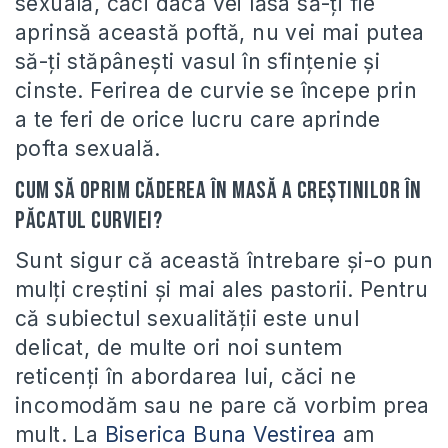
sexuală, căci dacă vei lăsa să-ți fie
aprinsă această poftă, nu vei mai putea
să-ți stăpânești vasul în sfințenie și
cinste. Ferirea de curvie se începe prin
a te feri de orice lucru care aprinde
pofta sexuală.
Cum să oprim căderea în masă a creștinilor în
păcatul curviei?
Sunt sigur că această întrebare și-o pun
mulți creștini și mai ales pastorii. Pentru
că subiectul sexualității este unul
delicat, de multe ori noi suntem
reticenți în abordarea lui, căci ne
incomodăm sau ne pare că vorbim prea
mult. La
Biserica Buna Vestirea
am