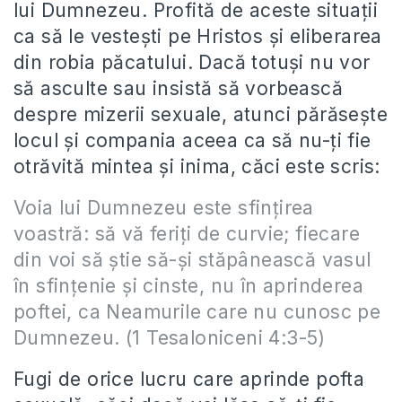
lui Dumnezeu. Profită de aceste situații
ca să le vestești pe Hristos și eliberarea
din robia păcatului. Dacă totuși nu vor
să asculte sau insistă să vorbească
despre mizerii sexuale, atunci părăsește
locul și compania aceea ca să nu-ți fie
otrăvită mintea și inima, căci este scris:
Voia lui Dumnezeu este sfinţirea
voastră: să vă feriţi de curvie; fiecare
din voi să ştie să-şi stăpânească vasul
în sfinţenie şi cinste, nu în aprinderea
poftei, ca Neamurile care nu cunosc pe
Dumnezeu. (1 Tesaloniceni 4:3-5)
Fugi de orice lucru care aprinde pofta