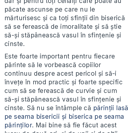
dar și pentru toți ceilalți care poate au
păcate ascunse pe care nu le
mărturisesc și ca toți sfinții din biserică
să se ferească de imoralitate și să știe
să-și stăpânească vasul în sfințenie și
cinste.
Este foarte important pentru fiecare
părinte să le vorbească copiilor
continuu despre acest pericol și să-i
învețe în mod practic și foarte specific
cum să se ferească de curvie și cum
să-și stăpânească vasul în sfințenie și
cinste. Să nu se întâmple că
părinții lasă
pe seama bisericii și biserica pe seama
părinților
. Mai bine să fie făcut acest