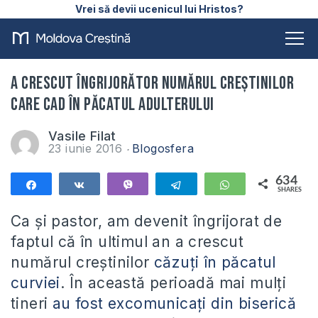
Vrei să devii ucenicul lui Hristos?
A crescut îngrijorător numărul creștinilor
care cad în păcatul adulterului
Vasile Filat
23 iunie 2016
Blogosfera
634
Share
Share
Vibe
Telegram
WhatsApp
SHARES
634
Ca și pastor, am devenit îngrijorat de
faptul că în ultimul an a crescut
numărul creștinilor
căzuți în păcatul
curviei
. În această perioadă mai mulți
tineri
au fost excomunicați din biserică