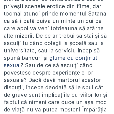
privești scenele erotice din filme, dar
tocmai atunci prinde momentul Satana
ca să-i bată cuiva un minte un cui pe
care apoi va veni totdeauna să atârne
alte mizerii. De ce ar trebui să stai și să
asculți tu când colegii la școală sau la
universitate, sau la serviciu încep să
spună bancuri și
glume cu conținut
sexual
? Sau de ce să asculți când
povestesc despre experiențele lor
sexuale? Dacă devii martorul acestor
discuții, începe deodată să le spui cât
de grave sunt implicațiile curviilor lor și
faptul că nimeni care duce un așa mod
de viață nu va putea moșteni Împărăția