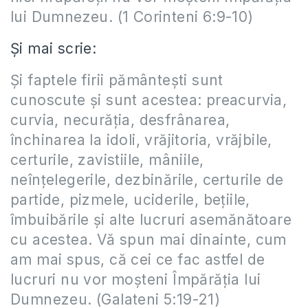
lui Dumnezeu. (1 Corinteni 6:9-10)
Și mai scrie:
Şi faptele firii pământeşti sunt
cunoscute şi sunt acestea: preacurvia,
curvia, necurăţia, desfrânarea,
închinarea la idoli, vrăjitoria, vrăjbile,
certurile, zavistiile, mâniile,
neînţelegerile, dezbinările, certurile de
partide, pizmele, uciderile, beţiile,
îmbuibările şi alte lucruri asemănătoare
cu acestea. Vă spun mai dinainte, cum
am mai spus, că cei ce fac astfel de
lucruri nu vor moşteni Împărăţia lui
Dumnezeu. (Galateni 5:19-21)