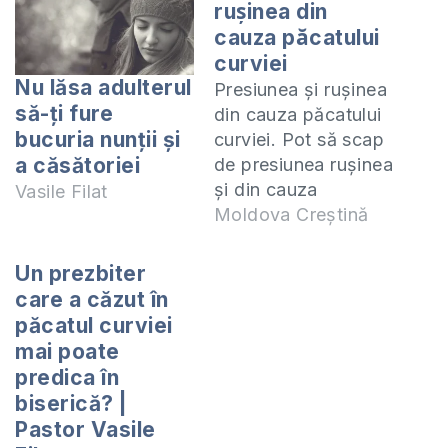
rușinea din
cauza păcatului
curviei
Nu lăsa adulterul
Presiunea și rușinea
să-ți fure
din cauza păcatului
bucuria nunții și
curviei. Pot să scap
a căsătoriei
de presiunea rușinea
și din cauza
Vasile Filat
păcatului curviei?
Moldova Creștină
Cum să scap de
rușinea cauzată de
Un prezbiter
curvie? Pot să mă
care a căzut în
eliberz de presiunea
păcatul curviei
păcatului curviei
mai poate
săvârșit înainte de
predica în
căsătorie? Este
biserică? |
presiunea și rușinea
Pastor Vasile
cauzată de păcatul