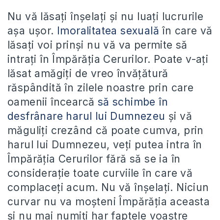
Nu vă lăsați înșelați și nu luați lucrurile
așa ușor.
Imoralitatea sexuală
în care vă
lăsați voi prinși nu vă va permite să
intrați în Împărăția Cerurilor. Poate v-ați
lăsat amăgiți de vreo învățătură
răspândită în zilele noastre prin care
oamenii încearcă
să schimbe în
desfrânare harul lui Dumnezeu
și vă
măguliți crezând că poate cumva, prin
harul lui Dumnezeu, veți putea intra în
Împărăția Cerurilor fără să se ia în
considerație toate curviile în care vă
complaceți acum. Nu vă înșelați. Niciun
curvar nu va moșteni Împărăția aceasta
și nu mai numiți har faptele voastre