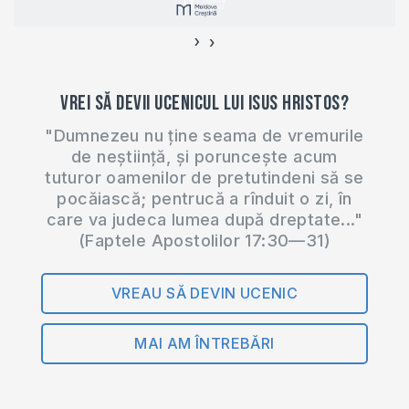
moldova/ În format
PDF:
›
‹
https://shop.eurasiaprecept.org/produs/2-
corinteni/ Alege…
Vrei să devii ucenicul lui Isus Hristos?
"Dumnezeu nu ține seama de vremurile
de neștiință, și poruncește acum
tuturor oamenilor de pretutindeni să se
pocăiască; pentrucă a rînduit o zi, în
care va judeca lumea după dreptate..."
(Faptele Apostolilor 17:30—31)
VREAU SĂ DEVIN UCENIC
MAI AM ÎNTREBĂRI