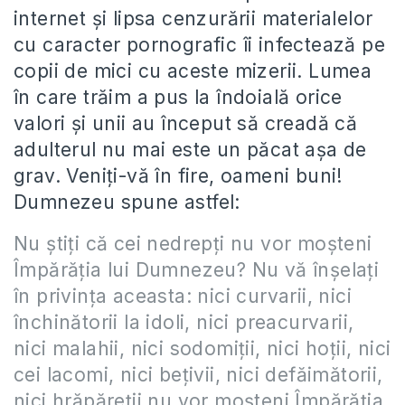
internet și lipsa cenzurării materialelor
cu caracter pornografic îi infectează pe
copii de mici cu aceste mizerii. Lumea
în care trăim a pus la îndoială orice
valori și unii au început să creadă că
adulterul nu mai este un păcat așa de
grav. Veniți-vă în fire, oameni buni!
Dumnezeu spune astfel:
Nu ştiţi că cei nedrepţi nu vor moşteni
Împărăţia lui Dumnezeu? Nu vă înşelaţi
în privinţa aceasta: nici curvarii, nici
închinătorii la idoli, nici preacurvarii,
nici malahii, nici sodomiţii, nici hoţii, nici
cei lacomi, nici beţivii, nici defăimătorii,
nici hrăpăreţii nu vor moşteni Împărăţia