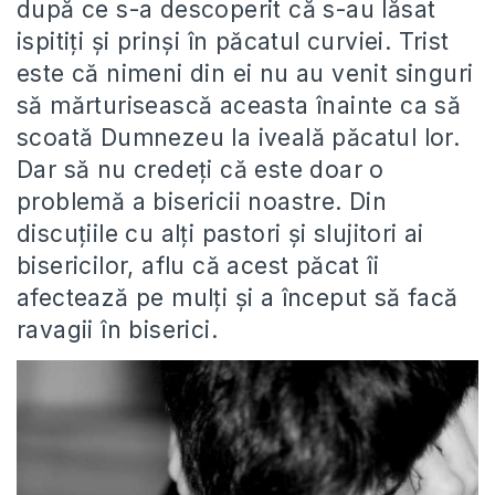
după ce s-a descoperit că s-au lăsat
ispitiți și prinși în păcatul curviei. Trist
este că nimeni din ei nu au venit singuri
să mărturisească aceasta înainte ca să
scoată Dumnezeu la iveală păcatul lor.
Dar să nu credeți că este doar o
problemă a bisericii noastre. Din
discuțiile cu alți pastori și slujitori ai
bisericilor, aflu că acest păcat îi
afectează pe mulți și a început să facă
ravagii în biserici.