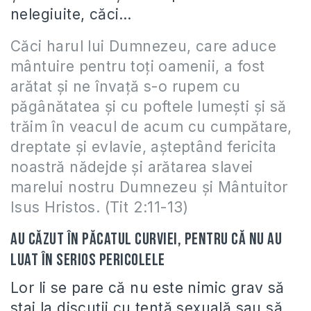
nelegiuite, căci…
Căci harul lui Dumnezeu, care aduce
mântuire pentru toţi oamenii, a fost
arătat şi ne învaţă s-o rupem cu
păgânătatea şi cu poftele lumeşti şi să
trăim în veacul de acum cu cumpătare,
dreptate şi evlavie, aşteptând fericita
noastră nădejde şi arătarea slavei
marelui nostru Dumnezeu şi Mântuitor
Isus Hristos. (Tit 2:11-13)
Au căzut în păcatul curviei, pentru că nu au
luat în serios pericolele
Lor li se pare că nu este nimic grav să
stai la discuții cu tentă sexuală sau să