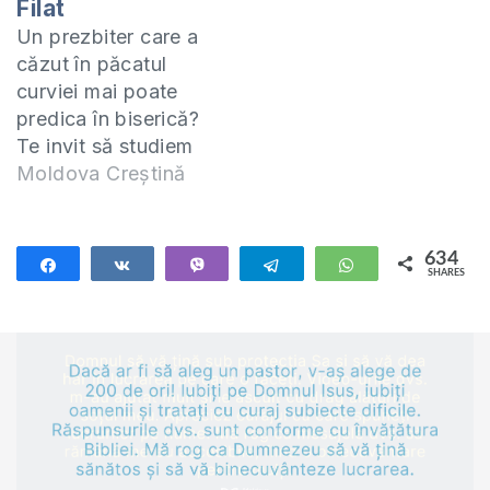
Filat
curviei pentru toată
Un prezbiter care a
viața? Pot…
căzut în păcatul
curviei mai poate
predica în biserică?
Te invit să studiem
împreună epistola 2
Moldova Creștină
Corinteni. Studiul
acesta îl predau
online (ZOOM) în
634
Share
Share
Vibe
Telegram
WhatsApp
SHARES
fiecare zi de
634
miercuri la orele
20:00. Manualul
după care studiem
poate fi procurat la
adresa:
https://shop.eurasiaprecept.org/produs/2-
corinteni-precept-