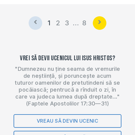
1
2
3
…
8
Vrei să devii ucenicul lui Isus Hristos?
"Dumnezeu nu ține seama de vremurile
de neștiință, și poruncește acum
tuturor oamenilor de pretutindeni să se
pocăiască; pentrucă a rînduit o zi, în
care va judeca lumea după dreptate..."
(Faptele Apostolilor 17:30—31)
VREAU SĂ DEVIN UCENIC