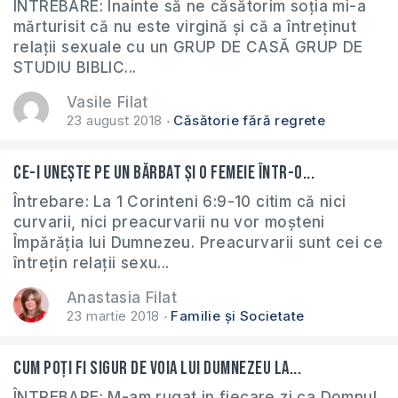
ÎNTREBARE: Înainte să ne căsătorim soția mi-a
mărturisit că nu este virgină și că a întreținut
relații sexuale cu un GRUP DE CASĂ GRUP DE
STUDIU BIBLIC...
Vasile Filat
23 august 2018
Căsătorie fără regrete
Ce-i unește pe un bărbat și o femeie într-o...
Întrebare: La 1 Corinteni 6:9-10 citim că nici
curvarii, nici preacurvarii nu vor moșteni
Împărăția lui Dumnezeu. Preacurvarii sunt cei ce
întrețin relații sexu...
Anastasia Filat
23 martie 2018
Familie și Societate
Cum poți fi sigur de voia lui Dumnezeu la...
ÎNTREBARE: M-am rugat in fiecare zi ca Domnul