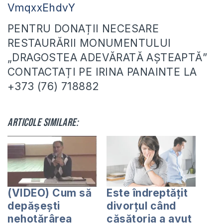
VmqxxEhdvY
PENTRU DONAȚII NECESARE
RESTAURĂRII MONUMENTULUI
„DRAGOSTEA ADEVĂRATĂ AȘTEAPTĂ”
CONTACTAȚI PE IRINA PANAINTE LA
+373 (76) 718882
Articole similare:
(VIDEO) Cum să
Este îndreptățit
depășești
divorțul când
nehotărârea
căsătoria a avut