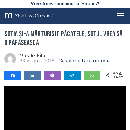
Vrei să devii ucenicul lui Hristos?
Soția și-a mărturisit păcatele, soțul vrea să
o părăsească
Vasile Filat
23 august 2018
Căsătorie fără regrete
634
Share
Share
Vibe
Telegram
WhatsApp
SHARES
634