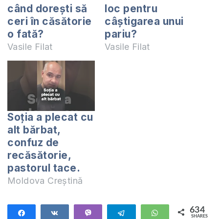
când dorești să
loc pentru
ceri în căsătorie
câștigarea unui
o fată?
pariu?
Vasile Filat
Vasile Filat
Soția a plecat cu
alt bărbat,
confuz de
recăsătorie,
pastorul tace.
Moldova Creștină
634
Share
Share
Vibe
Telegram
WhatsApp
SHARES