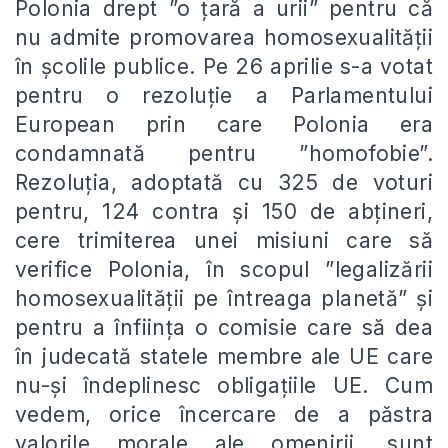
Polonia drept ”o țară a urii” pentru că
nu admite promovarea homosexualității
în școlile publice. Pe 26 aprilie s-a votat
pentru o rezoluție a Parlamentului
European prin care Polonia era
condamnată pentru ”homofobie”.
Rezoluția, adoptată cu 325 de voturi
pentru, 124 contra și 150 de abțineri,
cere trimiterea unei misiuni care să
verifice Polonia, în scopul ”legalizării
homosexualității pe întreaga planetă” și
pentru a înființa o comisie care să dea
în judecată statele membre ale UE care
nu-și îndeplinesc obligațiile UE. Cum
vedem, orice încercare de a păstra
valorile morale ale omenirii, sunt