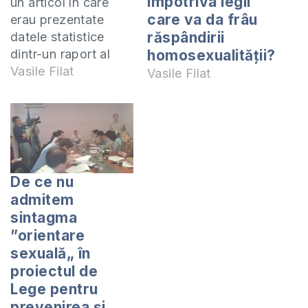
împotriva legii
un articol în care
care va da frâu
erau prezentate
răspândirii
datele statistice
dintr-un raport al
homosexualităţii?
Parlamentului
Vasile Filat
Vasile Filat
Uniunii Europene cu
privire la starea
alarmantă a familiei.
În loc să întreprindă
măsuri urgente
pentru a opri
De ce nu
imoralitatea şi a
admitem
promova valorile
sintagma
adevărate şi familia,
”orientare
ei pregătesc un plan
sexuală„ în
prin care vor impune
proiectul de
toate…
Lege pentru
prevenirea şi