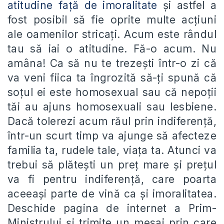
atitudine față de imoralitate
și astfel a
fost posibil să fie oprite multe acțiuni
ale oamenilor stricați. Acum este rândul
tau să iai o atitudine. Fă-o acum. Nu
amâna! Ca să nu te trezești într-o zi că
va veni fiica ta îngrozită să-ți spună că
soțul ei este homosexual sau că nepoții
tăi au ajuns homosexuali sau lesbiene.
Dacă tolerezi acum răul prin indiferență,
într-un scurt timp va ajunge să afecteze
familia ta, rudele tale, viața ta. Atunci va
trebui să plătești un preț mare și prețul
va fi pentru indiferență, care poarta
aceeași parte de vină ca și imoralitatea.
Deschide pagina de internet a Prim-
Ministrului și trimite un mesaj prin care