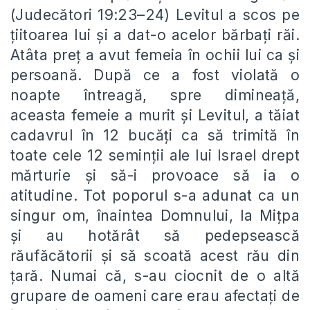
(Judecători 19:23–24) Levitul a scos pe
țiitoarea lui și a dat-o acelor bărbați răi.
Atâta preț a avut femeia în ochii lui ca și
persoană. După ce a fost violată o
noapte întreagă, spre dimineață,
aceasta femeie a murit și Levitul, a tăiat
cadavrul în 12 bucăți ca să trimită în
toate cele 12 seminții ale lui Israel drept
mărturie și să-i provoace să ia o
atitudine. Tot poporul s-a adunat ca un
singur om, înaintea Domnului, la Mițpa
și au hotărât să pedepsească
răufăcătorii și să scoată acest rău din
țară. Numai că, s-au ciocnit de o altă
grupare de oameni care erau afectați de