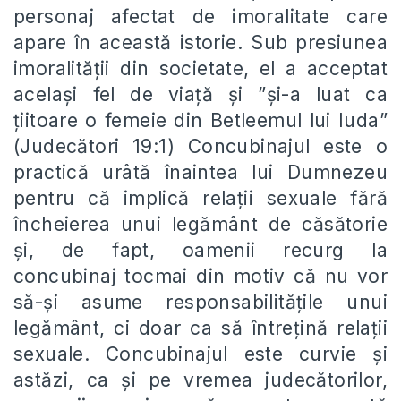
personaj afectat de imoralitate care
apare în această istorie. Sub presiunea
imoralității din societate, el a acceptat
același fel de viață și ”și-a luat ca
țiitoare o femeie din Betleemul lui Iuda”
(Judecători 19:1) Concubinajul este o
practică urâtă înaintea lui Dumnezeu
pentru că implică relații sexuale fără
încheierea unui legământ de căsătorie
și, de fapt, oamenii recurg la
concubinaj tocmai din motiv că nu vor
să-și asume responsabilitățile unui
legământ, ci doar ca să întrețină relații
sexuale. Concubinajul este curvie și
astăzi, ca și pe vremea judecătorilor,