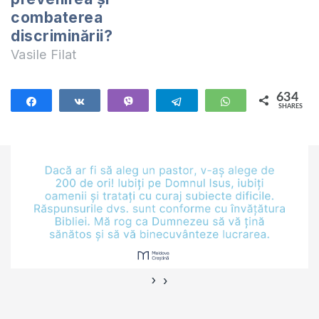
combaterea
discriminării?
Vasile Filat
634
Share
Share
Vibe
Telegram
WhatsApp
SHARES
634
›
‹