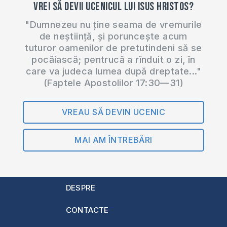
Vrei să devii ucenicul lui Isus Hristos?
"Dumnezeu nu ține seama de vremurile
de neștiință, și poruncește acum
tuturor oamenilor de pretutindeni să se
pocăiască; pentrucă a rînduit o zi, în
care va judeca lumea după dreptate..."
(Faptele Apostolilor 17:30—31)
VREAU SĂ DEVIN UCENIC
MAI AM ÎNTREBĂRI
DESPRE
CONTACTE