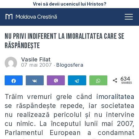
Vrei să devii ucenicul lui Hristos?
Nu privi indiferent la imoralitatea care se
răspândește
Vasile Filat
07 mai 2007
Blogosfera
634
Share
Share
Vibe
Telegram
WhatsApp
SHARES
634
Trăim vremuri grele când
imoralitatea
se răspândește repede, iar societatea
nu realizează pericolul și nu intervine
cu nimic. La începutul lunii mai 2007,
Parlamentul European a condamnat