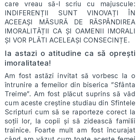
care vreau să-l scriu cu majuscule:
INDIFERENȚII SUNT VINOVAȚI ÎN
ACEEAȘI MĂSURĂ DE RĂSPÂNDIREA
IMORALITĂȚII CA ȘI OAMENII IMORALI
ȘI VOR PLĂTI ACELEAȘI CONSECINȚE.
Ia astazi o atitudine ca să oprești
imoralitatea!
Am fost astăzi invitat să vorbesc la o
întrunire a femeilor din biserica ”Sfânta
Treime”. Am fost plăcut suprins să văd
cum aceste creștine studiau din Sfintele
Scripturi cum să se raporteze corect la
soții lor, la copii și să zidească familii
trainice. Foarte mult am fost încurajat
când am văzut cum toate aceste femei