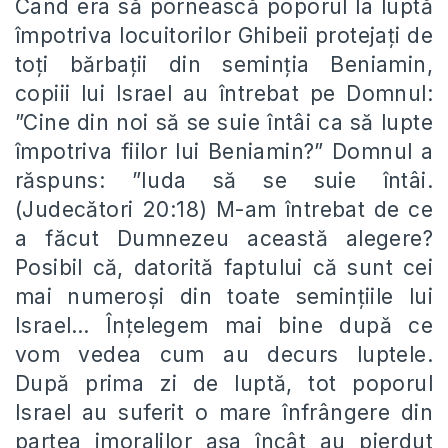
Când era să pornească poporul la luptă
împotriva locuitorilor Ghibeii protejați de
toți bărbații din seminția Beniamin,
copiii lui Israel au întrebat pe Domnul:
”Cine din noi să se suie întâi ca să lupte
împotriva fiilor lui Beniamin?” Domnul a
răspuns: ”Iuda să se suie întâi.
(Judecători 20:18) M-am întrebat de ce
a făcut Dumnezeu această alegere?
Posibil că, datorită faptului că sunt cei
mai numeroși din toate semințiile lui
Israel… Înțelegem mai bine după ce
vom vedea cum au decurs luptele.
După prima zi de luptă, tot poporul
Israel au suferit o mare înfrângere din
partea imoralilor așa încât au pierdut