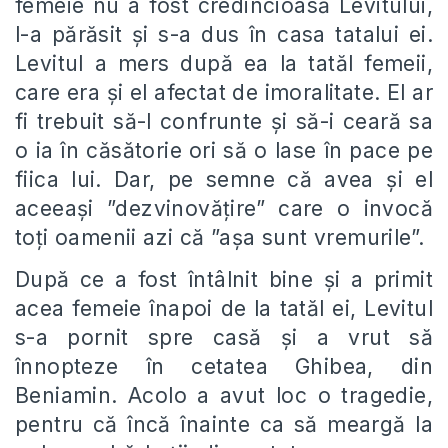
femeie nu a fost credincioasă Levitului,
l-a părăsit și s-a dus în casa tatalui ei.
Levitul a mers după ea la tatăl femeii,
care era și el afectat de imoralitate. El ar
fi trebuit să-l confrunte și să-i ceară sa
o ia în căsătorie ori să o lase în pace pe
fiica lui. Dar, pe semne că avea și el
aceeași ”dezvinovățire” care o invocă
toți oamenii azi că ”așa sunt vremurile”.
După ce a fost întâlnit bine și a primit
acea femeie înapoi de la tatăl ei, Levitul
s-a pornit spre casă și a vrut să
înnopteze în cetatea Ghibea, din
Beniamin. Acolo a avut loc o tragedie,
pentru că încă înainte ca să meargă la