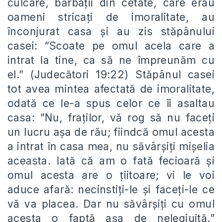
culcare, bărbații din cetate, care erau
oameni stricați de imoralitate, au
înconjurat casa și au zis stăpânului
casei: ”Scoate pe omul acela care a
intrat la tine, ca să ne împreunăm cu
el.” (Judecători 19:22) Stăpânul casei
tot avea mintea afectată de imoralitate,
odată ce le-a spus celor ce îi asaltau
casa: ”Nu, fraților, vă rog să nu faceți
un lucru așa de rău; fiindcă omul acesta
a intrat în casa mea, nu săvârșiți mișelia
aceasta. Iată că am o fată fecioară și
omul acesta are o țiitoare; vi le voi
aduce afară: necinstiți-le și faceți-le ce
vă va placea. Dar nu săvârșiți cu omul
acesta o faptă așa de nelegiuită.”