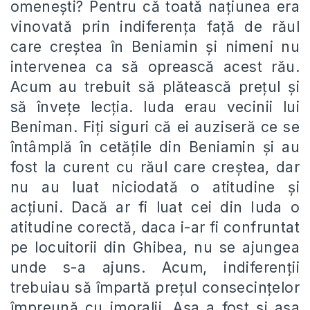
omenești? Pentru că toată națiunea era
vinovată prin indiferența față de răul
care creștea în Beniamin și nimeni nu
intervenea ca să oprească acest rău.
Acum au trebuit să plătească prețul și
să învețe lecția. Iuda erau vecinii lui
Beniman. Fiți siguri că ei auziseră ce se
întâmplă în cetățile din Beniamin și au
fost la curent cu răul care creștea, dar
nu au luat niciodată o atitudine și
acțiuni. Dacă ar fi luat cei din Iuda o
atitudine corectă, daca i-ar fi confruntat
pe locuitorii din Ghibea, nu se ajungea
unde s-a ajuns. Acum, indiferenții
trebuiau să împartă prețul consecințelor
împreună cu imoralii. Așa a fost și așa