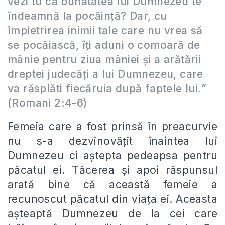
vezi tu că bunătatea lui Dumnezeu te
îndeamnă la pocăință? Dar, cu
împietrirea inimii tale care nu vrea să
se pocăiască, îți aduni o comoară de
mânie pentru ziua mâniei și a arătării
dreptei judecăți a lui Dumnezeu, care
va răsplăti fiecăruia după faptele lui.
”
(Romani 2:4-6)
Femeia care a fost prinsă în preacurvie
nu s-a dezvinovățit înaintea lui
Dumnezeu ci aștepta pedeapsa pentru
păcatul ei. Tăcerea și apoi răspunsul
arată bine că această femeie a
recunoscut păcatul din viața ei. Aceasta
așteaptă Dumnezeu de la cei care