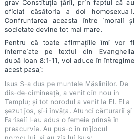
grav Constituția țării, prin faptul că au
oficiat căsătoria a doi homosexuali.
Confruntarea aceasta între imorali și
societate devine tot mai mare.
Pentru că toate afirmațiile îmi vor fi
întemeiate pe textul din Evanghelia
după Ioan 8:1-11, voi aduce în întregime
acest pasaj:
Isus S-a dus pe muntele Măslinilor. De
dis-de-dimineață, a venit din nou în
Templu; și tot norodul a venit la El. El a
șezut jos, și-i învăța. Atunci cărturarii și
Fariseii I-au adus o femeie prinsă în
preacurvie. Au pus-o în mijlocul
norodului, și au zis lui Isus: