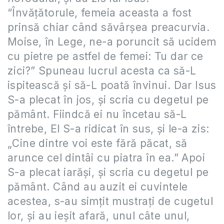
“Învățătorule, femeia aceasta a fost
prinsă chiar când săvârșea preacurvia.
Moise, în Lege, ne-a poruncit să ucidem
cu pietre pe astfel de femei: Tu dar ce
zici?” Spuneau lucrul acesta ca să-L
ispitească și să-L poată învinui. Dar Isus
S-a plecat în jos, și scria cu degetul pe
pământ. Fiindcă ei nu încetau să-L
întrebe, El S-a ridicat în sus, și le-a zis:
„Cine dintre voi este fără păcat, să
arunce cel dintâi cu piatra în ea.” Apoi
S-a plecat iarăși, și scria cu degetul pe
pământ. Când au auzit ei cuvintele
acestea, s-au simțit mustrați de cugetul
lor, și au ieșit afară, unul câte unul,