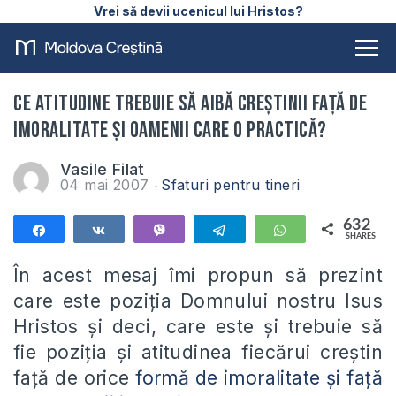
Vrei să devii ucenicul lui Hristos?
Ce atitudine trebuie să aibă creştinii faţă de
imoralitate şi oamenii care o practică?
Vasile Filat
04 mai 2007
Sfaturi pentru tineri
632
Share
Share
Vibe
Telegram
WhatsApp
SHARES
632
În acest mesaj îmi propun să prezint
care este poziția Domnului nostru Isus
Hristos și deci, care este și trebuie să
fie poziția și atitudinea fiecărui creștin
față de orice
formă de imoralitate și față