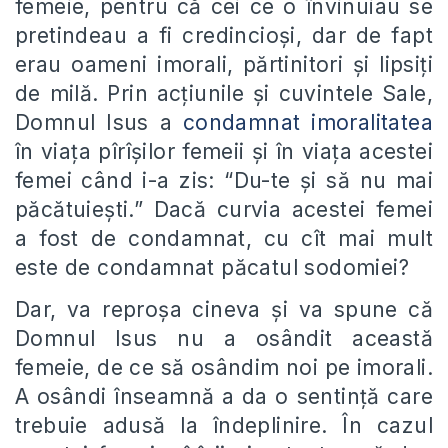
femeie, pentru că cei ce o învinuiau se
pretindeau a fi credincioși, dar de fapt
erau oameni imorali, părtinitori și lipsiți
de milă. Prin acțiunile și cuvintele Sale,
Domnul Isus a
condamnat imoralitatea
în viața pîrîșilor femeii și în viața acestei
femei când i-a zis: “Du-te și să nu mai
păcătuiești.” Dacă curvia acestei femei
a fost de condamnat, cu cît mai mult
este de condamnat păcatul sodomiei?
Dar, va reproșa cineva și va spune că
Domnul Isus nu a osândit această
femeie, de ce să osândim noi pe imorali.
A osândi înseamnă a da o sentință care
trebuie adusă la îndeplinire. În cazul