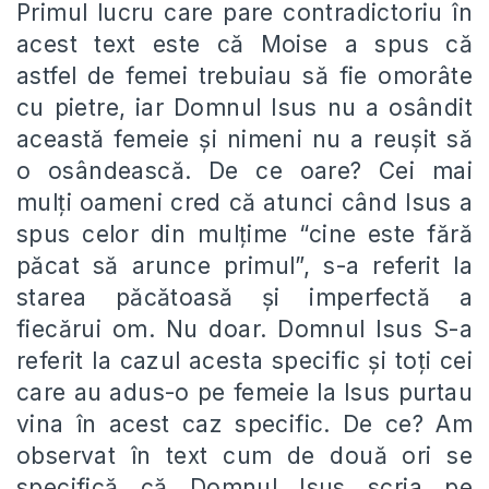
Primul lucru care pare contradictoriu în
acest text este că Moise a spus că
astfel de femei trebuiau să fie omorâte
cu pietre, iar Domnul Isus nu a osândit
această femeie și nimeni nu a reușit să
o osândească. De ce oare? Cei mai
mulți oameni cred că atunci când Isus a
spus celor din mulțime “cine este fără
păcat să arunce primul”, s-a referit la
starea păcătoasă și imperfectă a
fiecărui om. Nu doar. Domnul Isus S-a
referit la cazul acesta specific și toți cei
care au adus-o pe femeie la Isus purtau
vina în acest caz specific. De ce? Am
observat în text cum de două ori se
specifică că Domnul Isus scria pe