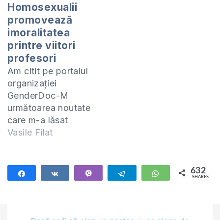
Homosexualii
promovează
imoralitatea
printre viitori
profesori
Am citit pe portalul
organizaţiei
GenderDoc-M
următoarea noutate
care m-a lăsat
indignat. Iată ce
Vasile Filat
scriu ei într-un
articol: La 11 martie
în orăşelul Călăraşi
632
Share
Share
Vibe
Telegram
WhatsApp
SHARES
s-a desfăşurat un
632
seminar referitor la
homosexualitate
pentru studenţii