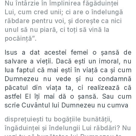
Nu întârzie în împlinirea făgăduinței
Lui, cum cred unii; ci are o îndelungă
răbdare pentru voi, și dorește ca nici
unul să nu piară, ci toți să vină la
pocăință
”.
Isus a dat acestei femei o șansă de
salvare a vieții. Dacă ești un imoral, nu
lua faptul că mai ești în viață ca și cum
Dumnezeu nu vede și nu condamnă
păcatul din viața ta, ci realizează că
astfel El îți mai dă o șansă. Sau cum
scrie Cuvântul lui Dumnezeu nu cumva
disprețuiești tu bogățiile bunătății,
îngăduinței și îndelungii Lui răbdări? Nu