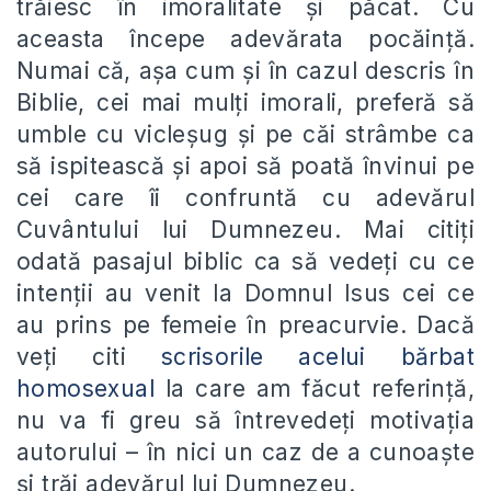
trăiesc în imoralitate și păcat. Cu
aceasta începe adevărata pocăință.
Numai că, așa cum și în cazul descris în
Biblie, cei mai mulți imorali, preferă să
umble cu vicleșug și pe căi strâmbe ca
să ispitească și apoi să poată învinui pe
cei care îi confruntă cu adevărul
Cuvântului lui Dumnezeu. Mai citiți
odată pasajul biblic ca să vedeți cu ce
intenții au venit la Domnul Isus cei ce
au prins pe femeie în preacurvie. Dacă
veți citi
scrisorile acelui bărbat
homosexual
la care am făcut referință,
nu va fi greu să întrevedeți motivația
autorului – în nici un caz de a cunoaște
și trăi adevărul lui Dumnezeu.