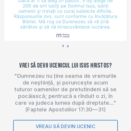
colegiului
pedagogic din
localitate. Trebuie
să menţionăm că
această întâlnire a
avut loc într-un
›
‹
colectiv complet
feminin,…
Vrei să devii ucenicul lui Isus Hristos?
"Dumnezeu nu ține seama de vremurile
de neștiință, și poruncește acum
tuturor oamenilor de pretutindeni să se
pocăiască; pentrucă a rînduit o zi, în
care va judeca lumea după dreptate..."
(Faptele Apostolilor 17:30—31)
VREAU SĂ DEVIN UCENIC