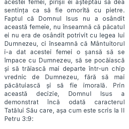
acestei femei, pîrîșii ei așteptau să dea
sentința ca să fie omorîtă cu pietre.
Faptul că Domnul Isus nu a osândit
această femeie, nu înseamnă că păcatul
ei nu era de osândit potrivit cu legea lui
Dumnezeu, ci înseamnă că Mântuitorul
i-a dat acestei femei o șansă să se
împace cu Dumnezeu, să se pocăiască
și să trăiască mai departe într-un chip
vrednic de Dumnezeu, fără să mai
păcătuiască și să fie imorală. Prin
această decizie, Domnul Isus a
demonstrat încă odată caracterul
Tatălui Său care, așa cum este scris la II
Petru 3:9: