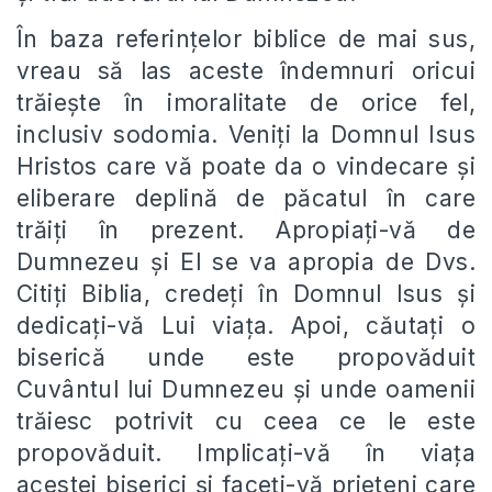
În baza referințelor biblice de mai sus,
vreau să las aceste îndemnuri oricui
trăiește în imoralitate de orice fel,
inclusiv sodomia. Veniți la Domnul Isus
Hristos care vă poate da o vindecare și
eliberare deplină de păcatul în care
trăiți în prezent. Apropiați-vă de
Dumnezeu și El se va apropia de Dvs.
Citiți Biblia, credeți în Domnul Isus și
dedicați-vă Lui viața. Apoi, căutați o
biserică unde este propovăduit
Cuvântul lui Dumnezeu și unde oamenii
trăiesc potrivit cu ceea ce le este
propovăduit. Implicați-vă în viața
acestei biserici și faceți-vă prieteni care