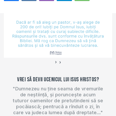
anti-discriminare.
632
Zecile de persoane
adunate au declarat
că acestă lege „va
strica societatea şi
va aduce desfrâu şi
imoralitate”,
transmite Info-Prim
Neo.…
›
‹
Vrei să devii ucenicul lui Isus Hristos?
"Dumnezeu nu ține seama de vremurile
de neștiință, și poruncește acum
tuturor oamenilor de pretutindeni să se
pocăiască; pentrucă a rînduit o zi, în
care va judeca lumea după dreptate..."