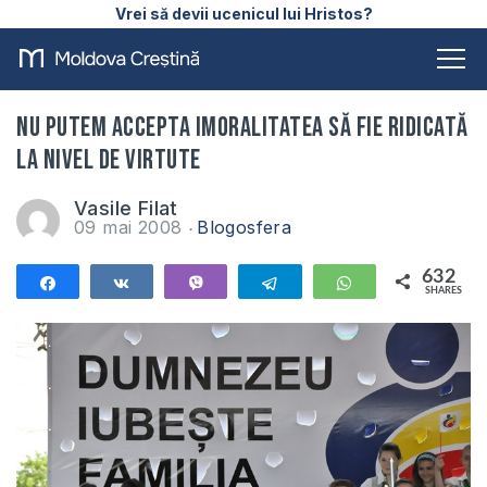
Vrei să devii ucenicul lui Hristos?
Nu putem accepta imoralitatea să fie ridicată
la nivel de virtute
Vasile Filat
09 mai 2008
Blogosfera
632
Share
Share
Vibe
Telegram
WhatsApp
SHARES
632