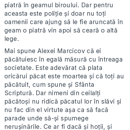
piatră în geamul biroului. Dar pentru
aceasta este poliţie şi doar nu toţi
oamenii care ajung să le fie aruncată în
geam o piatră vin apoi să ceară o altă
lege.
Mai spune Alexei Marcicov că ei
păcătuiesc în egală măsură cu întreaga
societate. Este adevărat că plata
oricărui păcat este moartea şi că toţi au
păcătuit, cum spune şi Sfânta
Scriptură. Dar nimeni din ceilalţi
păcătoşi nu ridică păcatul lor în slăvi şi
nu fac din el virtute aşa ca să facă
parade unde să-şi spumege
neruşinările. Ce ar fi dacă şi hoţii, şi