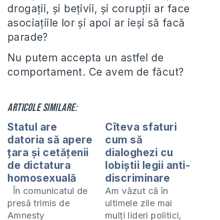
drogaţii, şi beţivii, şi corupţii ar face
asociaţiile lor şi apoi ar ieşi să facă
parade?
Nu putem accepta un astfel de
comportament. Ce avem de făcut?
Articole similare:
Statul are
Cîteva sfaturi
datoria să apere
cum să
ţara şi cetăţenii
dialoghezi cu
de dictatura
lobiştii legii anti-
homosexuală
discriminare
În comunicatul de
Am văzut că în
presă trimis de
ultimele zile mai
Amnesty
mulţi lideri politici,