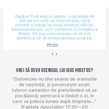
76,335M
›
‹
Vrei să devii ucenicul lui Isus Hristos?
"Dumnezeu nu ține seama de vremurile
de neștiință, și poruncește acum
tuturor oamenilor de pretutindeni să se
pocăiască; pentrucă a rînduit o zi, în
care va judeca lumea după dreptate..."
(Faptele Apostolilor 17:30—31)