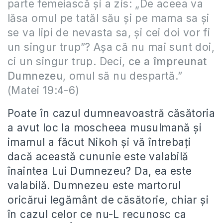
parte femeiască şi a zis: „De aceea va
lăsa omul pe tatăl său şi pe mama sa şi
se va lipi de nevasta sa, şi cei doi vor fi
un singur trup”? Aşa că nu mai sunt doi,
ci un singur trup. Deci,
ce a împreunat
Dumnezeu
, omul să nu despartă.”
(Matei 19:4-6)
Poate în cazul dumneavoastră căsătoria
a avut loc la moscheea musulmană şi
imamul a făcut Nikoh şi vă întrebaţi
dacă această cununie este valabilă
înaintea Lui Dumnezeu? Da, ea este
valabilă. Dumnezeu este martorul
oricărui legământ de căsătorie, chiar şi
în cazul celor ce nu-L recunosc ca