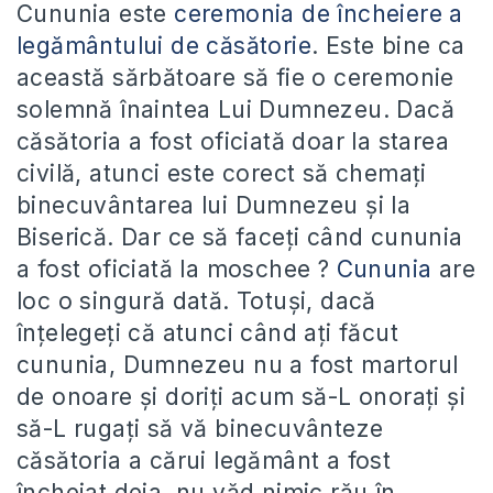
Cununia este
ceremonia de încheiere a
legământului de căsătorie
. Este bine ca
această sărbătoare să fie o ceremonie
solemnă înaintea Lui Dumnezeu. Dacă
căsătoria a fost oficiată doar la starea
civilă, atunci este corect să chemaţi
binecuvântarea lui Dumnezeu şi la
Biserică. Dar ce să faceţi când cununia
a fost oficiată la moschee ?
Cununia
are
loc o singură dată. Totuşi, dacă
înţelegeţi că atunci când aţi făcut
cununia, Dumnezeu nu a fost martorul
de onoare şi doriţi acum să-L onoraţi şi
să-L rugaţi să vă binecuvânteze
căsătoria a cărui legământ a fost
încheiat deja, nu văd nimic rău în