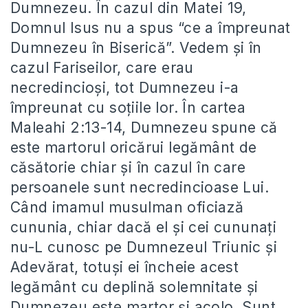
Dumnezeu. În cazul din Matei 19,
Domnul Isus nu a spus “ce a împreunat
Dumnezeu în Biserică”. Vedem şi în
cazul Fariseilor, care erau
necredincioşi, tot Dumnezeu i-a
împreunat cu soţiile lor. În cartea
Maleahi 2:13-14, Dumnezeu spune că
este martorul oricărui legământ de
căsătorie chiar şi în cazul în care
persoanele sunt necredincioase Lui.
Când imamul musulman oficiază
cununia, chiar dacă el şi cei cununaţi
nu-L cunosc pe Dumnezeul Triunic şi
Adevărat, totuşi ei încheie acest
legământ cu deplină solemnitate şi
Dumnezeu este martor şi acolo. Sunt