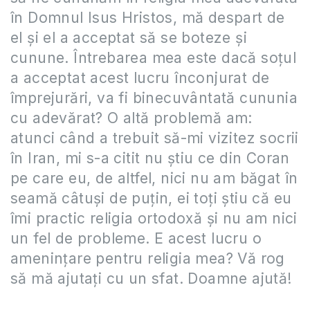
în Domnul Isus Hristos, mă despart de
el şi el a acceptat să se boteze şi
cunune. Întrebarea mea este dacă soţul
a acceptat acest lucru înconjurat de
împrejurări, va fi binecuvântată cununia
cu adevărat? O altă problemă am:
atunci când a trebuit să-mi vizitez socrii
în Iran, mi s-a citit nu ştiu ce din Coran
pe care eu, de altfel, nici nu am băgat în
seamă câtuşi de puțin, ei toți știu că eu
îmi practic religia ortodoxă şi nu am nici
un fel de probleme. E acest lucru o
amenințare pentru religia mea? Vă rog
să mă ajutați cu un sfat. Doamne ajută!