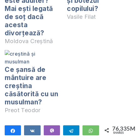
este adulter?
și botezul
Mai ești legată
copilului?
de soț dacă
Vasile Filat
acesta
divorțează?
Moldova Creștină
Ce şansă de
mântuire are
creştina
căsătorită cu un
musulman?
Preot Teodor
76,335M
Share
Share
Vibe
Telegram
WhatsApp
SHARES