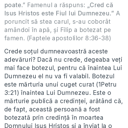
poate
.” Famenul a răspuns:
„Cred că
Isus Hristos este Fiul lui Dumnezeu.”
A
poruncit să stea carul, s-au coborât
amândoi în apă, şi Filip a botezat pe
famen. (Faptele apostolilor 8:36-38)
Crede soţul dumneavoastră aceste
adevăruri? Dacă nu crede, degeaba veţi
mai face botezul, pentru că înaintea Lui
Dumnezeu el nu va fi valabil. Botezul
este mărturia unui cuget curat (1Petru
3:21) înaintea Lui Dumnezeu. Este o
mărturie publică a credinţei, arătând că,
de fapt, această persoană a fost
botezată prin credinţă în moartea
Domnului Isus Hristos şi a înviat la o