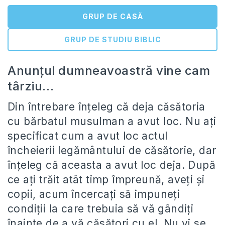
GRUP DE CASĂ
GRUP DE STUDIU BIBLIC
Anunţul dumneavoastră vine cam
târziu…
Din întrebare înţeleg că deja căsătoria
cu bărbatul musulman a avut loc. Nu aţi
specificat cum a avut loc actul
încheierii legământului de căsătorie, dar
înţeleg că aceasta a avut loc deja. După
ce aţi trăit atât timp împreună, aveţi şi
copii, acum încercaţi să impuneţi
condiţii la care trebuia să vă gândiţi
înainte de a vă căsători cu el. Nu vi se