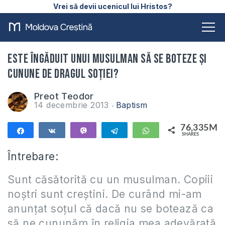
Vrei să devii ucenicul lui Hristos?
Este îngăduit unui musulman să se boteze şi
cunune de dragul soției?
Preot Teodor
14 decembrie 2013
Baptism
76,335M
Share
Share
Vibe
Telegram
WhatsApp
SHARES
76,335M
Întrebare:
Sunt căsătorită cu un musulman. Copiii
noștri sunt creștini. De curând mi-am
anunțat soţul că dacă nu se botează ca
să ne cununăm în religia mea adevărată