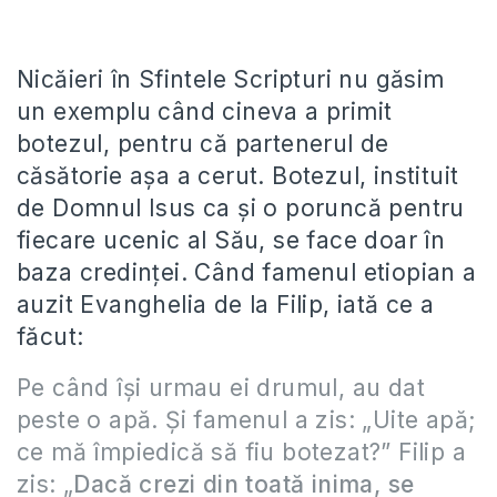
Nicăieri în Sfintele Scripturi nu găsim
un exemplu când cineva a primit
botezul, pentru că partenerul de
căsătorie aşa a cerut. Botezul, instituit
de Domnul Isus ca şi o poruncă pentru
fiecare ucenic al Său, se face doar în
baza credinţei. Când famenul etiopian a
auzit Evanghelia de la Filip, iată ce a
făcut:
Pe când îşi urmau ei drumul, au dat
peste o apă. Şi famenul a zis: „Uite apă;
ce mă împiedică să fiu botezat?” Filip a
zis: „
Dacă crezi din toată inima, se