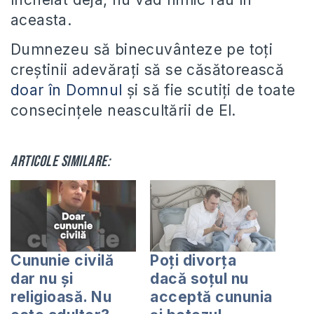
aceasta.
Dumnezeu să binecuvânteze pe toţi
creştinii adevăraţi să se căsătorească
doar în Domnul
şi să fie scutiţi de toate
consecinţele neascultării de El.
Articole similare:
Cununie civilă
Poți divorța
dar nu şi
dacă soțul nu
religioasă. Nu
acceptă cununia