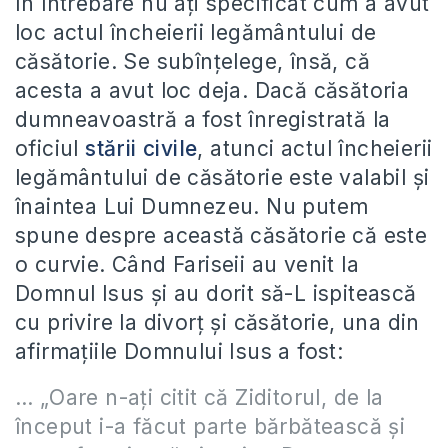
În întrebare nu aţi specificat cum a avut
loc actul încheierii legământului de
căsătorie. Se subînţelege, însă, că
acesta a avut loc deja. Dacă căsătoria
dumneavoastră a fost înregistrată la
oficiul
stării civile
, atunci actul încheierii
legământului de căsătorie este valabil şi
înaintea Lui Dumnezeu. Nu putem
spune despre această căsătorie că este
o curvie. Când Fariseii au venit la
Domnul Isus şi au dorit să-L ispitească
cu privire la divorţ şi căsătorie, una din
afirmaţiile Domnului Isus a fost:
… „Oare n-aţi citit că Ziditorul, de la
început i-a făcut parte bărbătească şi