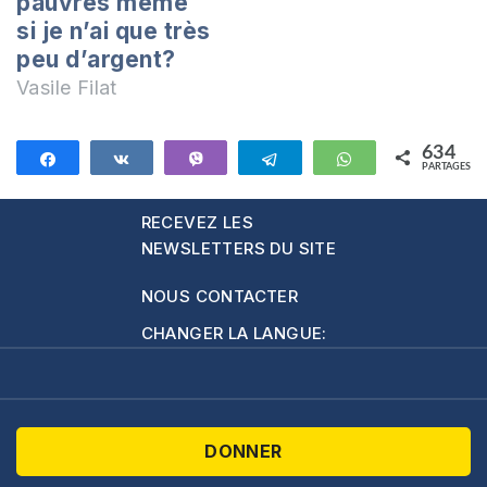
pauvres même
les…
si je n’ai que très
peu d’argent?
Vasile Filat
634
Partagez
Partagez
Vibe
Telegram
WhatsApp
PARTAGES
634
RECEVEZ LES
NEWSLETTERS DU SITE
NOUS CONTACTER
CHANGER LA LANGUE:
DONNER