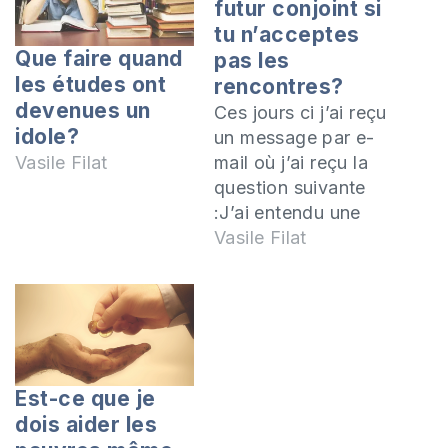
futur conjoint si
tu n’acceptes
Que faire quand
pas les
les études ont
rencontres?
devenues un
Ces jours ci j’ai reçu
idole?
un message par e-
mail où j’ai reçu la
Vasile Filat
question suivante
:J’ai entendu une
émission à laquelle
Vasile Filat
vous avez participé
à la radio sur
Univers FM, et vous
avez parlé des
personnes avant
leur mariage. J’ai été
Est-ce que je
choqué du fait qu’il
dois aider les
n’est pas bien que