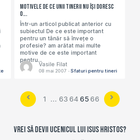
Motivele de ce unii tinerii nu își doresc
o...
Într-un articol publicat anterior cu
i
subiectul De ce este important
pentru un tânăr să învețe o
n
profesie? am arătat mai multe
motive de ce este important
pentru...
Vasile Filat
te
08 mai 2007
Sfaturi pentru tineri
1
…
63
64
65
66
Vrei să devii ucenicul lui Isus Hristos?