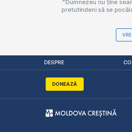
"Dumnezeu nu ține seama
pretutindeni să se pocăi
VRE
DESPRE
CO
DONEAZĂ