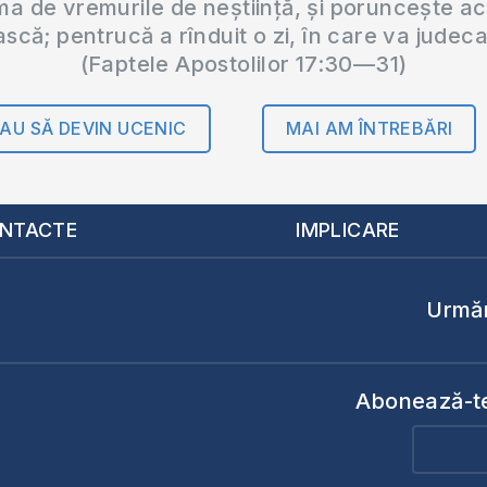
 de vremurile de neștiință, și poruncește a
ască; pentrucă a rînduit o zi, în care va judec
(Faptele Apostolilor 17:30—31)
AU SĂ DEVIN UCENIC
MAI AM ÎNTREBĂRI
NTACTE
IMPLICARE
Urmăr
Abonează-te 