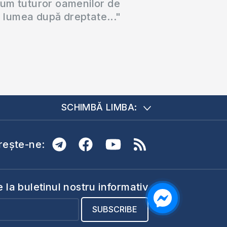
cum tuturor oamenilor de
a lumea după dreptate..."
SCHIMBĂ LIMBA:
ește-ne:
la buletinul nostru informativ