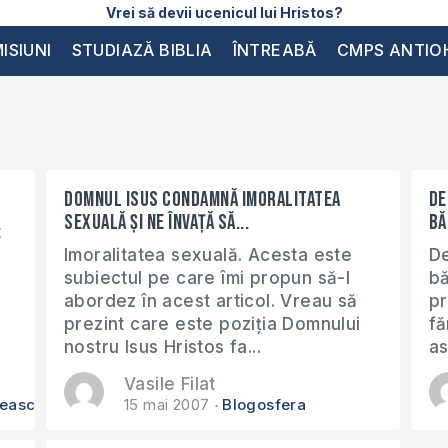
Vrei să devii ucenicul lui Hristos?
ISIUNI
STUDIAZĂ BIBLIA
ÎNTREABĂ
CMPS ANTIO
Domnul Isus condamnă imoralitatea
De
sexuală și ne învață să...
bă
t
Imoralitatea sexuală. Acesta este
De
subiectul pe care îmi propun să-l
bă
abordez în acest articol. Vreau să
pr
prezint care este poziția Domnului
fă
nostru Isus Hristos fa...
as
Vasile Filat
cească
15 mai 2007
Blogosfera