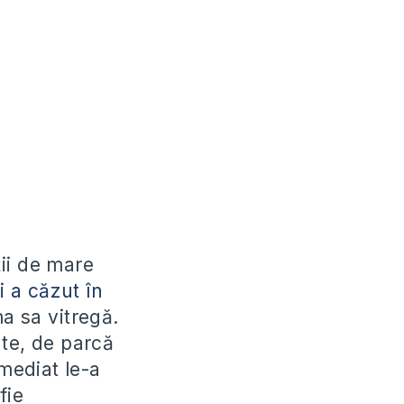
ții de mare
i a căzut în
a sa vitregă.
inte, de parcă
imediat le-a
fie