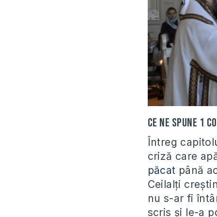
Ce ne spune 1 Co
Întreg capitol
criză care apă
păcat
până aco
Ceilalți creșt
nu s-ar fi înt
scris și le-a 