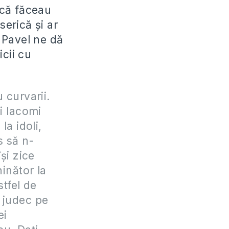
acă făceau
serică și ar
l Pavel ne dă
cii cu
 curvarii.
i lacomi
la idoli,
s să n-
și zice
hinător la
stfel de
 judec pe
ei