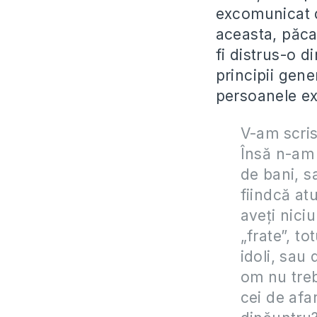
excomunicat d
aceasta, păcat
fi distrus-o d
principii gene
persoanele e
V-am scris
Însă n-am 
de bani, sa
fiindcă atu
aveți nici
„frate”, t
idoli, sau
om nu treb
cei de afa