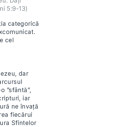
eu. Dați
ni 5:9-13)
ția categorică
 excomunicat.
e cel
nezeu, dar
arcursul
-o ”sfântă”,
ipturi, iar
ură ne învață
ea fiecărui
ra Sfintelor