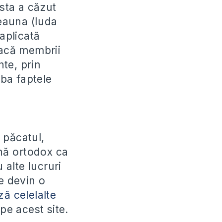
sta a căzut
deauna (Iuda
 aplicată
Dacă membrii
nte, prin
ba faptele
 păcatul,
ină ortodox ca
alte lucruri
e devin o
ă celelalte
pe acest site.