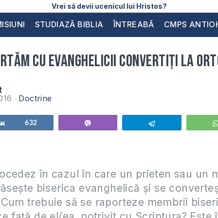
Vrei să devii ucenicul lui Hristos?
ISIUNI
STUDIAZĂ BIBLIA
ÎNTREABĂ
CMPS ANTIO
rtăm cu evanghelicii convertiți la or
t
2016
Doctrine
Share
632
Vibe
Telegram
ocedez în cazul în care un prieten sau un
răsește biserica evanghelică și se converteș
Cum trebuie să se raporteze membrii biseri
e față de el/ea, potrivit cu Scriptura? Este 