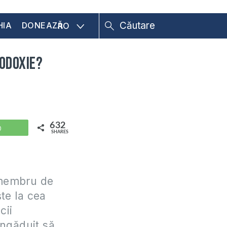
HIA
DONEAZĂ
RO
todoxie?
632
WhatsApp
SHARES
 membru de
te la cea
cii
îngăduit să