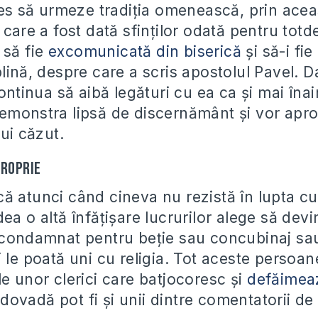
ales să urmeze tradiția omenească, prin acea
 care a fost dată sfinților odată pentru tot
 să fie
excomunicată din biserică
și să-i fie
plină, despre care a scris apostolul Pavel. 
continua să aibă legături cu ea ca și mai înai
emonstra lipsă de discernământ și vor apro
lui căzut.
proprie
ă atunci când cineva nu rezistă în lupta cu
ea o altă înfățișare lucrurilor alege să dev
 condamnat pentru beție sau concubinaj sau 
 le poată uni cu religia. Tot aceste persoan
e unor clerici care batjocoresc și
defăimeaz
 dovadă pot fi și unii dintre comentatorii de 