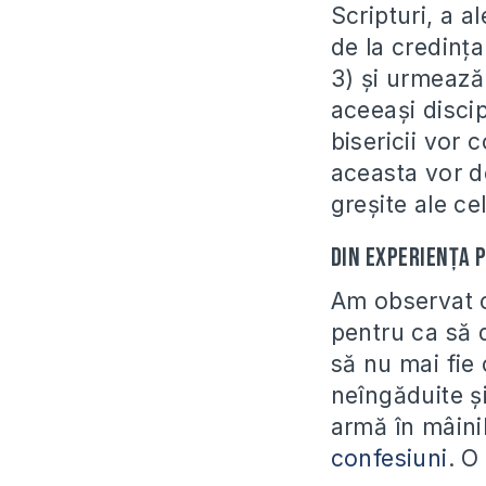
Scripturi, a 
de la credința
3) și urmează
aceeași disci
bisericii vor 
aceasta vor d
greșite ale ce
Din experiența 
Am observat c
pentru ca să d
să nu mai fie
neîngăduite și
armă în mâinil
confesiuni
. O