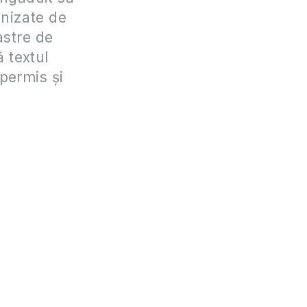
anizate de
astre de
 textul
 permis și