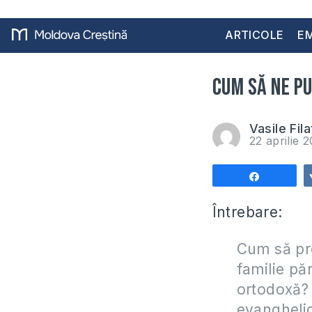
ARTICOLE
EM
Cum să ne pu
Vasile Fila
22 aprilie 
Share
Întrebare:
Cum să pr
familie pă
ortodoxă? 
evanghelic