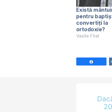
Există mântui
pentru baptișt
convertiți la
ortodoxie?
Vasile Filat
Share