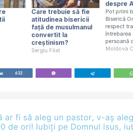
despre 
re
Care trebuie să fie
Pot primi b
ii
atitudinea bisericii
Biserică O
respect tra
față de musulmanul
întrebarea
convertit la
persoană c
creștinism?
și acum do
Moldova C
Sergiu Filat
primească 
invit să s
cartea 1 Co
Share
632
Vibe
Telegram
acesta îl p
(ZOOM) în 
miercuri la
Manualul 