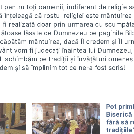
 pentru toți oamenii, indiferent de religie s
 înțeleagă că rostul religiei este mântuirea 
 fi realizată doar prin urmarea cu scumpăt
nătoase lăsate de Dumnezeu pe paginile Bibl
căpătăm mântuirea, dacă Îl credem și Îl urm
vânt vom fi judecați înaintea lui Dumnezeu, 
L schimbăm pe tradiții și învățături omeneșt
em și să împlinim tot ce ne-a fost scris!
Pot primi
Biserică
fără să 
tradițiil