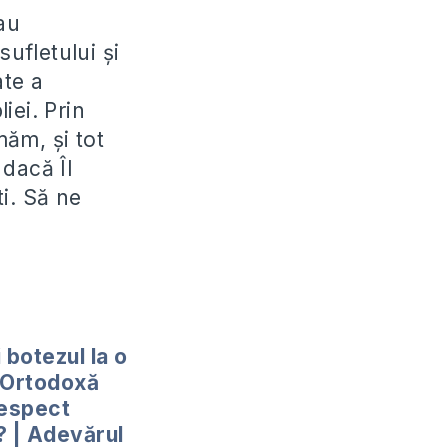
au
sufletului și
ate a
iei. Prin
ăm, și tot
dacă Îl
i. Să ne
 botezul la o
 Ortodoxă
respect
e? | Adevărul