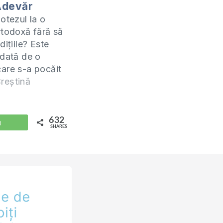
Adevăr
otezul la o
rtodoxă fără să
dițiile? Este
 dată de o
are s-a pocăit
rește să
reștină
botezul. Te
tudiem împreună
rinteni. Studiul
632
WhatsApp
SHARES
redau online
fiecare zi de
 orele 20:00.
după…