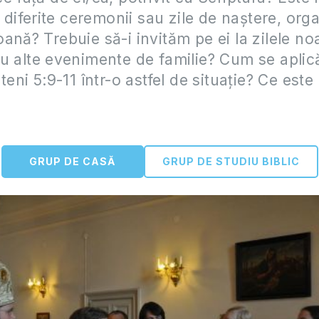
la diferite ceremonii sau zile de naștere, org
ană? Trebuie să-i invităm pe ei la zilele no
u alte evenimente de familie? Cum se aplică
teni 5:9-11 într-o astfel de situație? Ce este
GRUP DE CASĂ
GRUP DE STUDIU BIBLIC