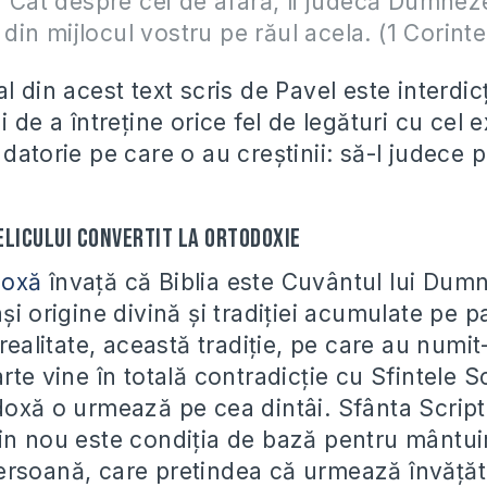
 Cât despre cei de afară, îi judecă Dumnez
 din mijlocul vostru pe răul acela. (1 Corinte
l din acest text scris de Pavel este interdic
i de a întreține orice fel de legături cu cel
datorie pe care o au creștinii: să-l judece p
elicului convertit la ortodoxie
doxă
învață că Biblia este Cuvântul lui Dum
și origine divină și tradiției acumulate pe p
 realitate, această tradiție, pe care au numit
rte vine în totală contradicție cu Sfintele Scr
doxă o urmează pe cea dintâi. Sfânta Script
in nou este condiția de bază pentru mântuir
rsoană, care pretindea că urmează învățătu