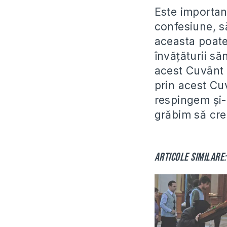
Este important
confesiune, să
aceasta poate
învățăturii să
acest Cuvânt 
prin acest Cu
respingem și-
grăbim să cred
Articole similare: