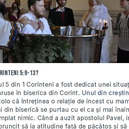
rinteni 5:9-13?
ul 5 din 1 Corinteni a fost dedicat unei situa
ruse în biserica din Corint.
Unul din creștin
lo că întreținea o relație de incest cu mam
ini din biserică se purtau cu el ca și mai îna
âmplat nimic. Când a auzit apostolul Pavel, 
poruncit să ia atitudine față de păcătos și să 