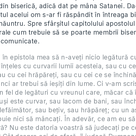
in biserică, adică dat pe mâna Satanei. D
ul acelui om s-ar fi răspândit în întreaga bi
inăuntru. Spre sfârșitul capitolului apostolu
rale cum trebuie să se poarte membrii biseri
xcomunicate.
 în epistola mea să n-aveți nicio legătură cu
înțeles cu curvarii lumii acesteia, sau cu ce
u cu cei hrăpăreți, sau cu cei ce se închină 
nci ar trebui să ieșiți din lume. Ci v-am scri
un fel de legături cu vreunul care, măcar că î
otuși este curvar, sau lacom de bani, sau înc
 defăimător, sau bețiv, sau hrăpăreț; cu un a
uie nici să mâncați. În adevăr, ce am eu să
ră? Nu este datoria voastră să judecați pe c