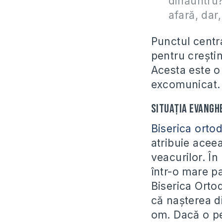
dinăuntru?
afară, dar,
Punctul centra
pentru creștin
Acesta este o 
excomunicat.
Situația evangh
Biserica orto
atribuie aceea
veacurilor. În
într-o mare pa
Biserica Orto
că nașterea d
om. Dacă o pe