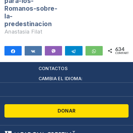
para-los-
demasiado amplia.
Romanos-sobre-
Hoy invito…
la-
predestinacion
Anastasia Filat
634
Compartir
Compartir
Vibe
Telegram
WhatsApp
COMPARTIR
634
CONTACTOS
CAMBIA EL IDIOMA:
DONAR