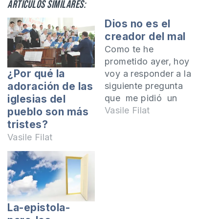
Artículos similares:
Dios no es el
creador del mal
Como te he
prometido ayer, hoy
¿Por qué la
voy a responder a la
adoración de las
siguiente pregunta
que me pidió un
iglesias del
lector del portal:
Vasile Filat
pueblo son más
¿Por qué Dios creó
tristes?
al diablo y el
Vasile Filat
infierno? Desde el
principio pensé que
podía responder a
esta pregunta en un
artículo, pero la
La-epistola-
pregunta es