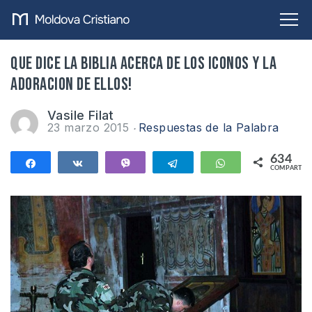
Que dice la Biblia acerca de los iconos y la
adoracion de ellos!
Vasile Filat
23 marzo 2015
Respuestas de la Palabra
634
Compartir
Compartir
Vibe
Telegram
WhatsApp
COMPARTIR
634