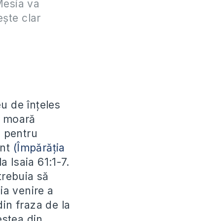
 Mesia va
ește clar
u de înțeles
ă moară
ă
pentru
ânt
(Împărăția
 Isaia 61:1-7.
trebuia să
ia venire a
in fraza de la
estea din