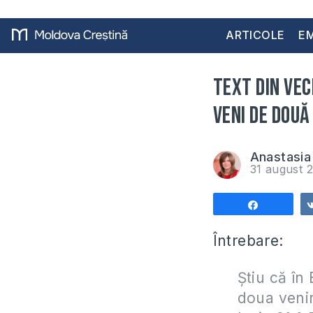
ARTICOLE
EM
Text din Ve
veni de două
Anastasia 
31 august 
Share
Întrebare:
Știu că în
doua venir