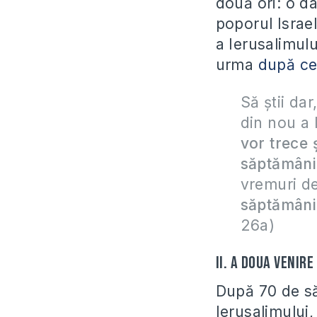
două ori: o 
poporul Israel
a Ierusalimul
urma
după ce
Să știi dar
din nou a 
vor trece
săptămâni
vremuri d
săptămâni,
26a)
II. A doua venire
După 70 de să
Ierusalimului,