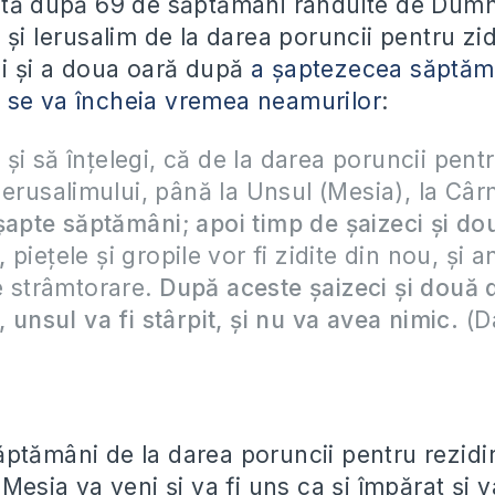
dată după 69 de săptămâni rânduite de Dum
 și Ierusalim de la darea poruncii pentru zi
ui și a doua oară după
a șaptezecea săptăm
 se va încheia vremea neamurilor
:
, și să înțelegi, că de la darea poruncii pent
Ierusalimului, până la Unsul (Mesia), la Câr
 șapte săptămâni
;
apoi timp de șaizeci și do
,
piețele și gropile vor fi zidite din nou, și 
e strâmtorare.
După aceste șaizeci și două 
 unsul va fi stârpit, și nu va avea nimic.
(Da
ptămâni de la darea poruncii pentru rezidi
 Mesia va veni și va fi uns ca și împărat și va