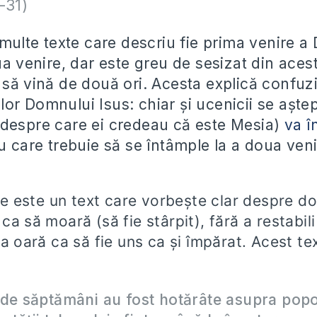
-31)
 multe texte care descriu fie prima venire 
ua venire, dar este greu de sesizat din aces
 să vină de două ori. Acesta explică confuz
or Domnului Isus: chiar și ucenicii se aște
despre care ei credeau că este Mesia)
va î
ru care trebuie să se întâmple la a doua veni
.
lie este un text care vorbește clar despre dou
ca să moară (să fie stârpit), fără a restabili
ua oară ca să fie uns ca și împărat. Acest t
de săptămâni au fost hotărâte asupra popo