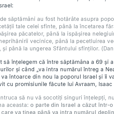
srael:
de săptămâni au fost hotărâte asupra popo
etății tale celei sfinte, până la încetarea făr
ășirea păcatelor, până la ispășirea nelegiuir
eprihănirii vecinice, până la pecetluirea ve
 și până la ungerea Sfântului sfinților. (Dan
t să înțelegem că între săptămâna a 69 și a
ilor și când „va intra numărul întreg a Nea
a întoarce din nou la poporul Israel și îi v
vit cu promisiunile făcute lui Avraam, Isaac 
entruca să nu vă socotiți singuri înțelepți, 
aina aceasta:
o parte din Israel a căzut într-o
, care va ținea până va intra numărul deplin