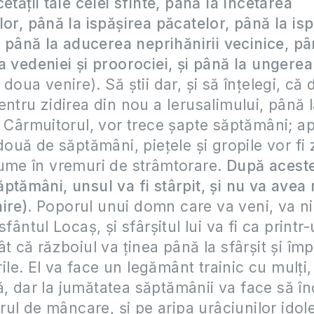
etății tale celei sfinte, până la încetarea
lor, până la ispășirea păcatelor, până la is
i, până la aducerea neprihănirii vecinice, pâ
a vedeniei și proorociei, și până la ungerea
a doua venire).
Să știi dar, și să înțelegi, că
entru zidirea din nou a Ierusalimului, până 
a Cârmuitorul, vor trece șapte săptămâni; a
două de săptămâni, piețele și gropile vor fi 
ume în vremuri de strâmtorare.
După aceste
ptămâni, unsul va fi stârpit, și nu va avea 
ire)
. Poporul unui domn care va veni, va ni
sfântul Locaș, și sfârșitul lui va fi ca printr
ât că războiul va ținea până la sfârșit și î
irile. El va face un legământ trainic cu mulți
 dar la jumătatea săptămânii va face să î
arul de mâncare, și pe aripa urâciunilor idol