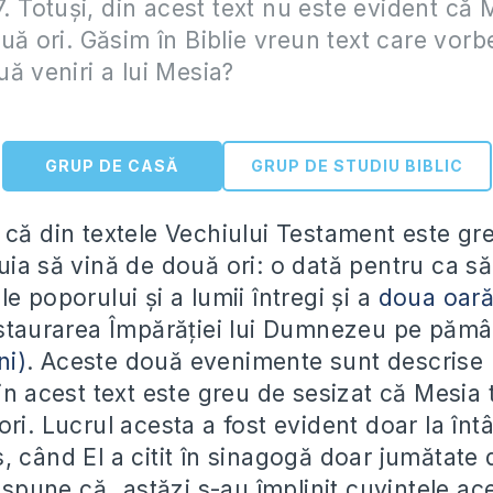
-7. Totuși, din acest text nu este evident că
uă ori. Găsim în Biblie vreun text care vorb
ă veniri a lui Mesia?
GRUP DE CASĂ
GRUP DE STUDIU BIBLIC
 că din textele Vechiului Testament este gre
uia să vină de două ori: o dată pentru ca s
e poporului și a lumii întregi și a
doua oar
nstaurarea Împărăției lui Dumnezeu pe păm
ni)
. Aceste două evenimente sunt descrise la
in acest text este greu de sesizat că Mesia 
ri. Lucrul acesta a fost evident doar la întâ
 când El a citit în sinagogă doar jumătate d
i spune că „astăzi s-au împlinit cuvintele ac