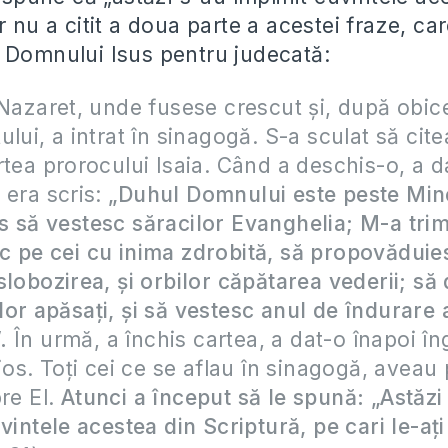
r nu a citit a doua parte a acestei fraze, ca
 Domnului Isus pentru judecată:
 Nazaret, unde fusese crescut și, după obice
lui, a intrat în sinagogă. S-a sculat să citea
rtea prorocului Isaia. Când a deschis-o, a d
 era scris:
„Duhul Domnului este peste Min
 să vestesc săracilor Evanghelia; M-a trim
 pe cei cu inima zdrobită, să propovăduies
slobozirea, și orbilor căpătarea vederii; să
or apăsați, și să vestesc anul de îndurare 
.
În urmă, a închis cartea, a dat-o înapoi îngr
jos. Toți cei ce se aflau în sinagogă, aveau p
pre El.
Atunci a început să le spună: „Astăzi
vintele acestea din Scriptură, pe cari le-ați