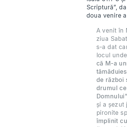
Scriptură”, da
doua venire a
A venit în
ziua Sabatu
s-a dat ca
locul unde
că M-a uns
tămăduiesc
de război 
drumul cel
Domnului”
și a șezut 
pironite s
împlinit cu