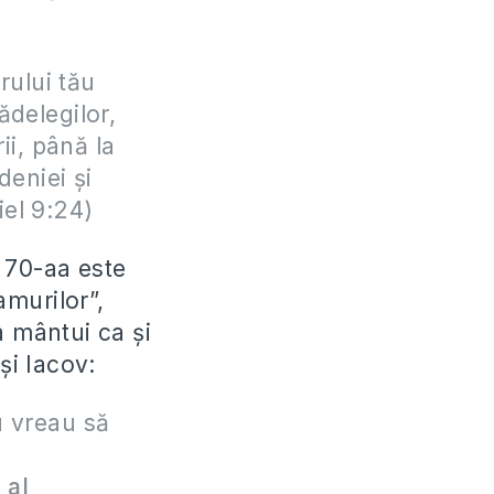
rului tău
ădelegilor,
ii, până la
deniei și
iel 9:24)
 70-aa este
murilor”,
a mântui ca și
și Iacov:
nu vreau să
 al