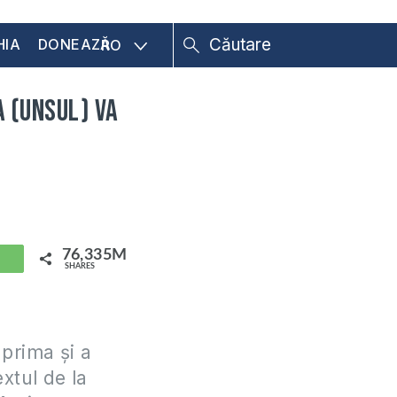
HIA
DONEAZĂ
RO
a (Unsul) va
76,335M
hatsApp
SHARES
 prima și a
xtul de la