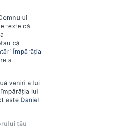
a Domnului
te texte că
ia
ptau că
ntări Împărăția
re a
ă veniri a lui
 împărăția lui
ext este
Daniel
rului tău