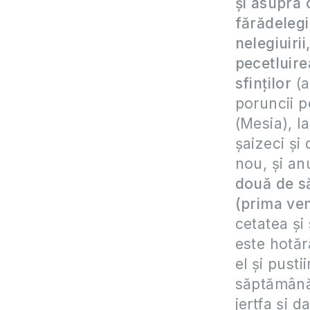
și asupra c
fărădelegi
nelegiuiri
pecetluire
sfinților
(
poruncii p
(Mesia), l
șaizeci și 
nou, și an
două de să
(prima ven
cetatea și 
este hotăr
el și pusti
săptămână,
jertfa și d