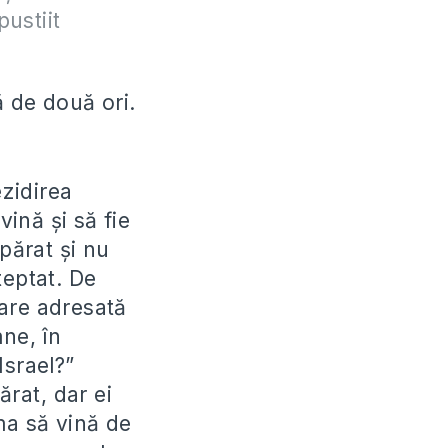
ustiit
ă de două ori.
zidirea
ină și să fie
părat și nu
teptat. De
bare adresată
ne, în
Israel?”
ărat, dar ei
ma să vină de