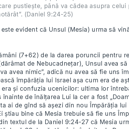
care pustiește, până va cădea asupra celui p
otărât”. (Daniel 9:24-25)
t este evident că Unsul (Mesia) urma să vin
mâni (7+62) de la darea poruncii pentru re
 (dărâmat de Nebucadnețar), Unsul avea să v
u va avea nimic”, adică nu avea să fie uns îm
ească împărăția lui Israel așa cum era de aș
a era și confuzia ucenicilor: ultima lor între
înainte de înălțarea Lui la cer a fost „Doam
 ai de gînd să așezi din nou Împărăția lui 
Ei știau bine că Mesia trebuie să fie uns Împ
 din textul de la Daniel 9:24-27 că Mesia ur