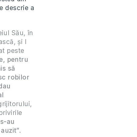
re descrie a
iul Său, în
scă, și I
at peste
e, pentru
is să
c robilor
 dau
al
ijitorului,
rivirile
 s-au
 auzit”.