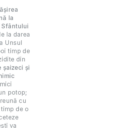
pășirea
nă la
 Sfântului
 de la darea
la Unsul
poi timp de
zidite din
 șaizeci și
nimic
mici
-un potop;
mpreună cu
, timp de o
nceteze
ești va