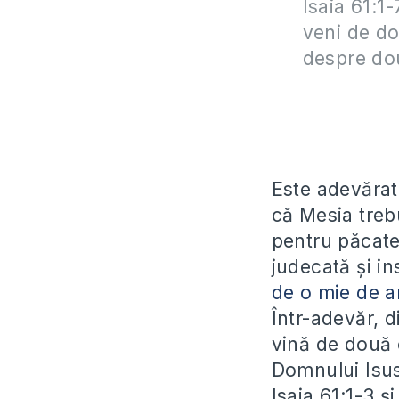
Isaia 61:1
veni de do
despre dou
Este adevărat
că Mesia treb
pentru păcatel
judecată și i
de o mie de a
Într-adevăr, d
vină de două o
Domnului Isus,
Isaia 61:1-3 ș