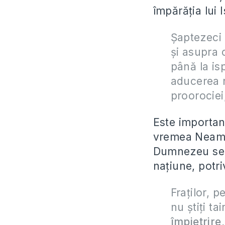
împărăția lui I
Șaptezeci 
și asupra c
până la isp
aducerea n
proorociei,
Este importan
vremea Neamur
Dumnezeu se v
națiune, potri
Fraților, p
nu știți t
împietrire