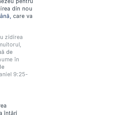
nezeu pentru
direa din nou
ână,
care va
ru zidirea
muitorul,
uă de
anume în
de
niel 9:25-
rea
 întări