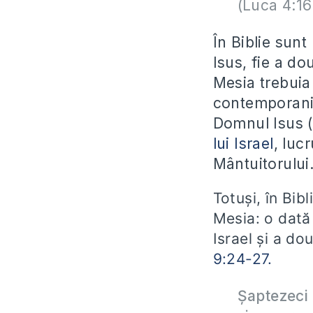
(Luca 4:16
În Biblie sunt
Isus, fie a do
Mesia trebuia
contemporanil
Domnul Isus (
lui Israel
, luc
Mântuitorului
Totuși, în Bib
Mesia: o dată 
Israel și a do
9:24-27.
Șaptezeci 