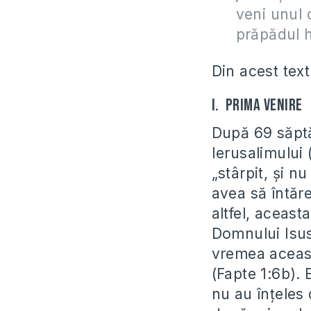
veni unul 
prăpădul h
Din acest tex
I. Prima venire
După 69 săptă
Ierusalimului
„stârpit, și n
avea să întăr
altfel, aceast
Domnului Isus 
vremea aceasta
(Fapte 1:6b). 
nu au înțeles