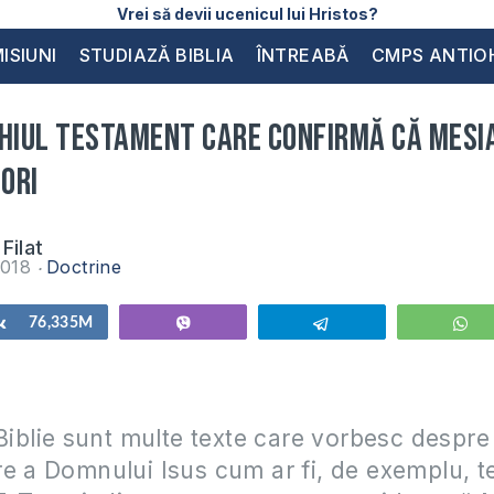
Vrei să devii ucenicul lui Hristos?
ISIUNI
STUDIAZĂ BIBLIA
ÎNTREABĂ
CMPS ANTIO
chiul Testament care confirmă că Mesi
 ori
Filat
2018
Doctrine
Share
76,335M
Vibe
Telegram
W
 Biblie sunt multe texte care vorbesc despre
e a Domnului Isus cum ar fi, de exemplu, te