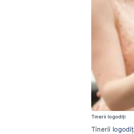
Tinerii logodiți
Tinerii
logodiț