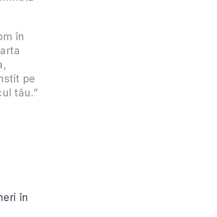
 om în
oarta
a,
nstit pe
ul tău.”
eri în