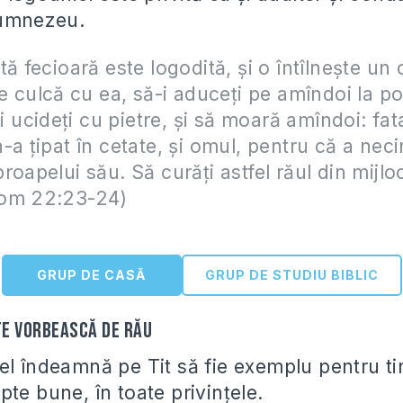
Dumnezeu.
tă fecioară este logodită, și o întîlnește un
se culcă cu ea, să-i aduceți pe amîndoi la p
-i ucideți cu pietre, și să moară amîndoi: fat
-a țipat în cetate, și omul, pentru că a neci
roapelui său. Să curăți astfel răul din mijloc
om 22:23-24)
GRUP DE CASĂ
GRUP DE STUDIU BIBLIC
te vorbească de rău
el îndeamnă pe Tit să fie exemplu pentru tin
te bune, în toate privințele.