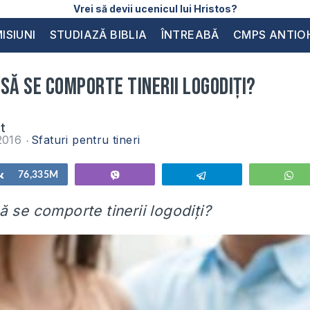
Vrei să devii ucenicul lui Hristos?
ISIUNI
STUDIAZĂ BIBLIA
ÎNTREABĂ
CMPS ANTIO
să se comporte tinerii logodiți?
at
 2016
Sfaturi pentru tineri
Share
76,335M
Vibe
Telegram
W
ă se comporte tinerii logodiți?