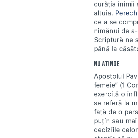
curăția inimii
altuia.
Perech
de a se compor
nimănui de a-
Scriptură ne 
până la căsăto
Nu atinge
Apostolul Pav
femeie
” (1 Co
exercită o inf
se referă la 
față de o per
puțin sau mai
deciziile celo