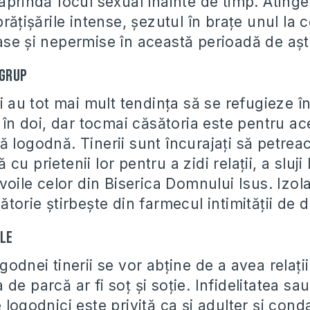
aprindă focul sexual înainte de timp. Atinger
rățișările intense, șezutul în brațe unul la ce
ase și nepermise în această perioadă de așt
 grup
ți au tot mai mult tendința să se refugieze î
i în doi, dar tocmai căsătoria este pentru ac
 logodnă. Tinerii sunt încurajați să petrea
cu prietenii lor pentru a zidi relații, a sluj
evoile celor din Biserica Domnului Isus. Izol
ătorie știrbește din farmecul intimității de 
ale
godnei tinerii se vor abține de a avea relați
de parcă ar fi soț și soție. Infidelitatea sau
 logodnici este privită ca și adulter și con