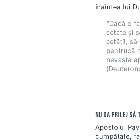
înaintea lui 
“Dacă o fa
cetate și 
cetății, să
pentrucă n
nevasta ap
(Deuteron
Nu da prilej să 
Apostolul Pav
cumpătate, fap