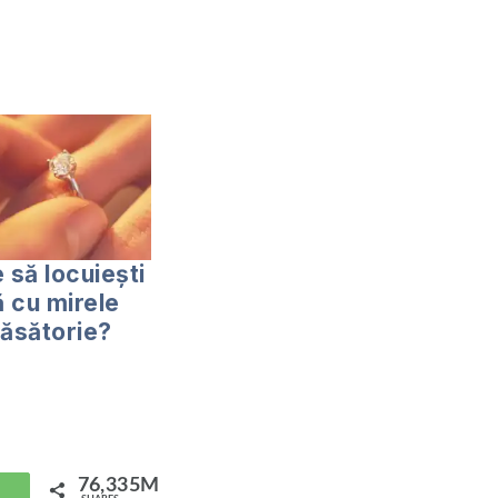
 să locuiești
 cu mirele
căsătorie?
76,335M
hatsApp