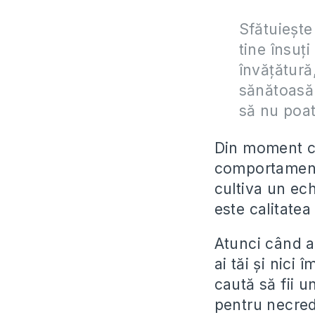
Sfătuieșt
tine însuți
învățătură
sănătoasă 
să nu poat
Din moment ce 
comportament,
cultiva un ech
este calitatea
Atunci când ai
ai tăi și nici
caută să fii u
pentru necredi