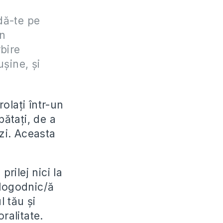
 dă-te pe
în
bire
șine, și
rolați într-un
ătați, de a
 zi. Aceasta
rilej nici la
i logodnic/ă
l tău și
ralitate.