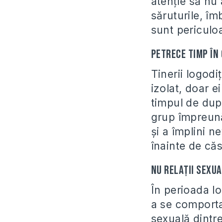
atenție să nu 
săruturile, îmb
sunt periculo
Petrece timp în
Tinerii logodi
izolat, doar e
timpul de după
grup împreună 
și a împlini n
înainte de căs
Nu relații sexu
În perioada lo
a se comporta 
sexuală dintre