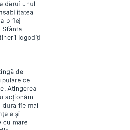
se dărui unul
nsabilitatea
a prilej
. Sfânta
nerii logodiți
tingă de
nipulare ce
le. Atingerea
au acționăm
 dura fie mai
țele și
ie cu mare