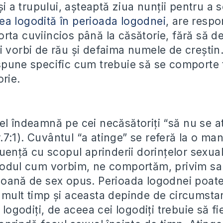
 și a trupului, așteaptă ziua nunții pentru a 
ea logodită în perioada logodnei
, are respo
ta cuviincios până la căsătorie, fără să de
i vorbi de rău și defaima numele de creștin
spune specific cum trebuie să se comporte ti
rie.
el îndeamnă pe cei necăsătoriți “
să nu se a
r.7:1). Cuvântul “
a atinge
” se referă la o ma
luență cu scopul aprinderii dorințelor sexua
modul cum vorbim, ne comportăm, privim s
soană de sex opus. Perioada logodnei poate
 mult timp și aceasta depinde de circumstan
r logodiți, de aceea cei logodiți trebuie să f