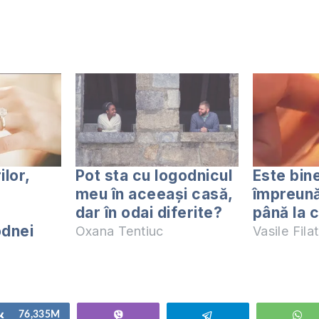
ilor,
Pot sta cu logodnicul
Este bine
meu în aceeași casă,
împreună
dar în odai diferite?
până la 
odnei
Oxana Tentiuc
Vasile Filat
Share
76,335M
Vibe
Telegram
W