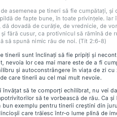
e de asemenea pe tineri
să fie cumpătați
, și
 pildă de fapte bune, în toate privințele. Iar 
, dă dovadă de curăție, de vrednicie, de vor
și fără cusur, ca protivnicul să rămînă de ru
ă să spună nimic rău de noi. (Tit 2:6-8)
tinerii sunt înclinați să fie pripiți și necont
 nevoia lor cea mai mare este de a fi cump
ilibru și autoconstrângere în viața de zi cu
 de care tinerii au cel mai mult nevoie.
 învățat să te comporți echilibrat, nu vei da p
 împotrivitorilor să te vorbească de rău. Ca ș
n bun exemplu pentru tinerii creștini din juru
ncioșii care trăiesc într-o lume plină de imo