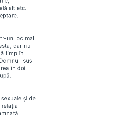
ile,
lălalt etc.
eptare.
ntr-un loc mai
esta, dar nu
că timp în
i Domnul Isus
area în doi
după.
i sexuale și de
 relația
damnată