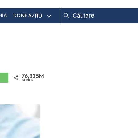
HIA
DONEAZĂ
RO
76,335M
hatsApp
SHARES