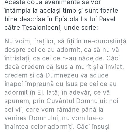
Aceste două evenimente se vor
întâmpla la acelaşi timp şi sunt foarte
bine descrise în Epistola I a lui Pavel
către Tesaloniceni, unde scrie:
Nu voim, fraţilor, să fiţi în ne-cunoştinţă
despre cei ce au adormit, ca să nu vă
întristaţi, ca cei ce n-au nădejde. Căci
dacă credem că Isus a murit şi a înviat,
credem şi că Dumnezeu va aduce
înapoi împreună cu Isus pe cei ce au
adormit în El. Iată, în adevăr, ce vă
spunem, prin Cuvântul Domnului: noi
cei vii, care vom rămâne până la
venirea Domnului, nu vom lua-o
înaintea celor adormiţi. Căci însuşi