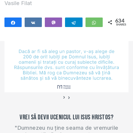
Vasile Filat
634
Share
Share
Vibe
Telegram
WhatsApp
SHARES
634
›
‹
Vrei să devii ucenicul lui Isus Hristos?
"Dumnezeu nu ține seama de vremurile