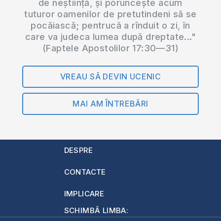
de neștiință, și poruncește acum
tuturor oamenilor de pretutindeni să se
pocăiască; pentrucă a rînduit o zi, în
care va judeca lumea după dreptate..."
(Faptele Apostolilor 17:30—31)
VREAU SĂ DEVIN UCENIC
MAI AM ÎNTREBĂRI
DESPRE
CONTACTE
IMPLICARE
SCHIMBĂ LIMBA: