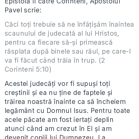
Epistolă II către Corinteni, Apostolul
Pavel scrie:
Căci toţi trebuie să ne înfăţişăm înaintea
scaunului de judecată al lui Hristos,
pentru ca fiecare să-şi primească
răsplata după binele sau răul, pe care-l
va fi făcut când trăia în trup. (2
Corinteni 5:10)
Acestei judecăţi vor fi supuşi toţi
creştinii şi ea nu ţine de faptele şi
trăirea noastră înainte ca să încheiem
legământ cu Domnul Isus. Pentru toate
acele păcate am fost iertaţi deplin
atunci când am crezut în El şi am
devenit copiii lui Dumnezeu. La