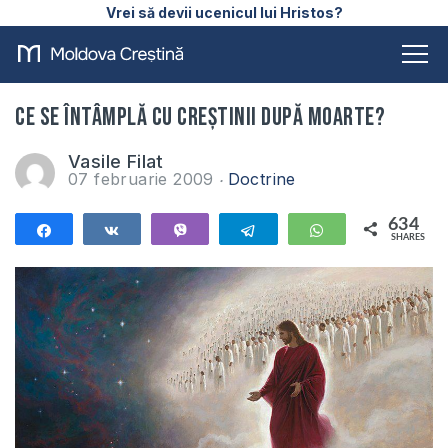
Vrei să devii ucenicul lui Hristos?
Ce se întâmplă cu creştinii după moarte?
Vasile Filat
07 februarie 2009
Doctrine
634
Share
Share
Vibe
Telegram
WhatsApp
SHARES
634