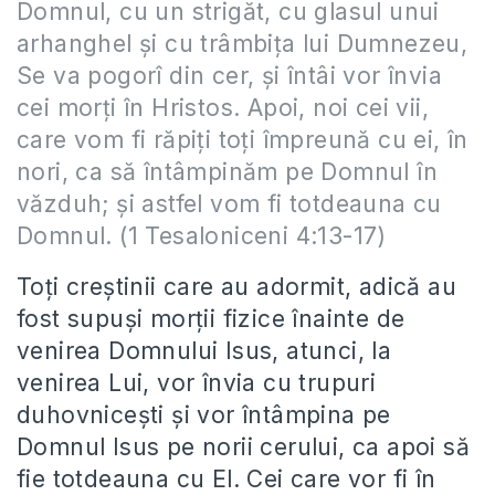
Domnul, cu un strigăt, cu glasul unui
arhanghel şi cu trâmbiţa lui Dumnezeu,
Se va pogorî din cer, şi întâi vor învia
cei morţi în Hristos. Apoi, noi cei vii,
care vom fi răpiţi toţi împreună cu ei, în
nori, ca să întâmpinăm pe Domnul în
văzduh; şi astfel vom fi totdeauna cu
Domnul. (1 Tesaloniceni 4:13-17)
Toţi creştinii care au adormit, adică au
fost supuşi morţii fizice înainte de
venirea Domnului Isus, atunci, la
venirea Lui, vor învia cu trupuri
duhovniceşti şi vor întâmpina pe
Domnul Isus pe norii cerului, ca apoi să
fie totdeauna cu El. Cei care vor fi în