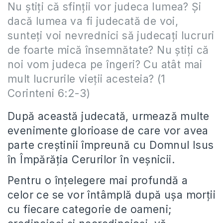
Nu ştiţi că sfinţii vor judeca lumea? Şi
dacă lumea va fi judecată de voi,
sunteţi voi nevrednici să judecaţi lucruri
de foarte mică însemnătate? Nu ştiţi că
noi vom judeca pe îngeri? Cu atât mai
mult lucrurile vieţii acesteia? (1
Corinteni 6:2-3)
După această judecată, urmează multe
evenimente glorioase de care vor avea
parte creştinii împreună cu Domnul Isus
în Împărăţia Cerurilor în veşnicii.
Pentru o înţelegere mai profundă a
celor ce se vor întâmplă după uşa morţii
cu fiecare categorie de oameni;