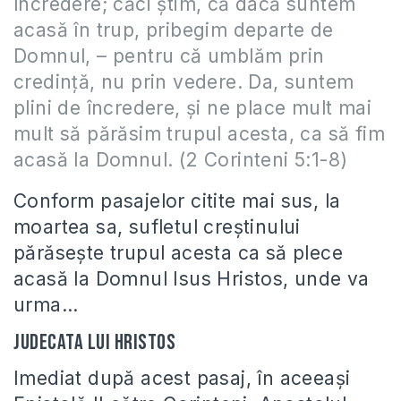
încredere; căci ştim, că dacă suntem
acasă în trup, pribegim departe de
Domnul, – pentru că umblăm prin
credinţă, nu prin vedere. Da, suntem
plini de încredere, şi ne place mult mai
mult să părăsim trupul acesta, ca să fim
acasă la Domnul. (2 Corinteni 5:1-8)
Conform pasajelor citite mai sus, la
moartea sa, sufletul creştinului
părăseşte trupul acesta ca să plece
acasă la Domnul Isus Hristos, unde va
urma…
Judecata lui Hristos
Imediat după acest pasaj, în aceeaşi