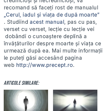
credincioşi şi necredincioşi, vă
recomand să faceţi rost de manualul
„Cerul, iadul şi viaţa de după moarte”
. Studiind
acest manual
, pas cu pas,
verset cu verset, lecție cu lecție vei
dobândi o cunoaștere deplină a
învățăturilor despre moarte și viața ce
urmează după ea. Mai multe informații
le puteți găsi accesând pagina
web
http://www.precept.ro
.
Articole similare: