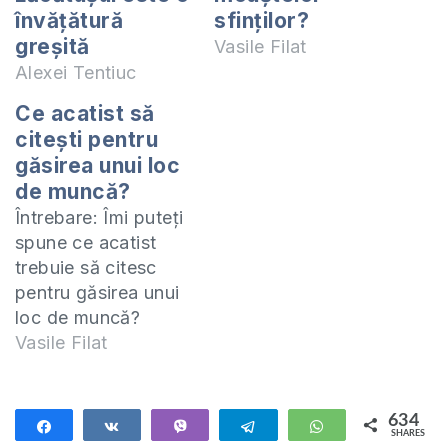
învățătură
sfinților?
greșită
Vasile Filat
Alexei Tentiuc
Ce acatist să
citeşti pentru
găsirea unui loc
de muncă?
Întrebare: Îmi puteți
spune ce acatist
trebuie să citesc
pentru găsirea unui
loc de muncă?
Acatistul nu este
Vasile Filat
rugăciune ci un imn
de laudă, închinat lui
Dumnezeu, Maicii
634
Share
Share
Vibe
Telegram
WhatsApp
SHARES
Domnului sau unuia