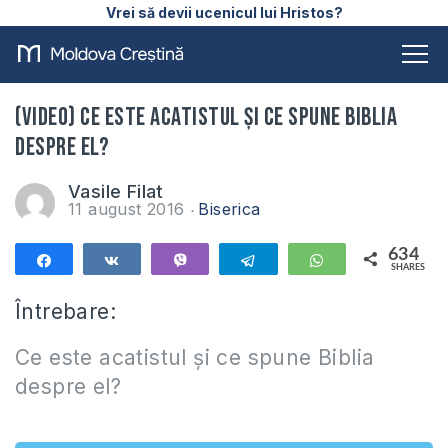
Vrei să devii ucenicul lui Hristos?
(VIDEO) Ce este acatistul și ce spune Biblia
despre el?
Vasile Filat
11 august 2016
Biserica
634
Share
Share
Vibe
Telegram
WhatsApp
SHARES
634
Întrebare:
Ce este acatistul și ce spune Biblia
despre el?