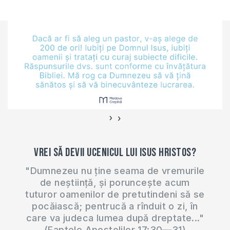
634
dintre sfinţi. Ca să
te poţi ruga eficient
pentru găsirea unui
loc de muncă, este
important să cunoşti
când…
›
‹
Vrei să devii ucenicul lui Isus Hristos?
"Dumnezeu nu ține seama de vremurile
de neștiință, și poruncește acum
tuturor oamenilor de pretutindeni să se
pocăiască; pentrucă a rînduit o zi, în
care va judeca lumea după dreptate..."
(Faptele Apostolilor 17:30—31)