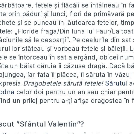
rbătoare, fetele și flăcăii se întâlneau în faț
e prin păduri și lunci, flori de primăvară pe
hete și se puneau în lăutoarea fetelor, timp
ele: „Floride fraga/Din luna lui Faur/La toa
âciunile să le desparți”. Pe dealurile din sa
jurul lor stăteau și vorbeau fetele și băieții. 
ele se întorceau în sat alergând, obicei num
te un băiat căruia îi căzuse dragă. Dacă băi
ajungea, iar fata îl plăcea, îl săruta în văzul
expresia
Dragobetele sărută fetele!
Sărutul
a
godna
celor doi pentru un an sau chiar pent
ind un prilej pentru a-ți afișa dragostea în 
cut ”Sfântul Valentin”?