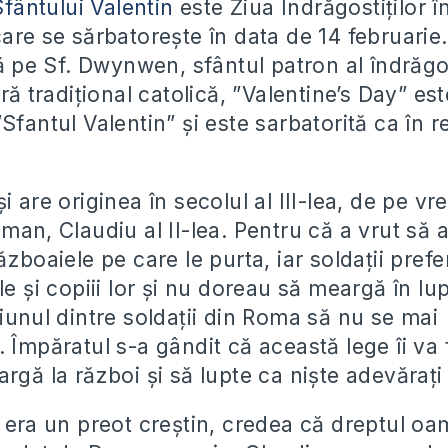
Sfântului Valentin
este Ziua Îndrăgostiților în
are se sărbatorește în data de 14 februarie.
e Sf. Dwynwen, sfântul patron al îndrăgost
ară tradițional catolică, ”Valentine’s Day” e
Sfantul Valentin” și este sarbatorită ca în re
i are originea în secolul al III-lea, de pe v
man, Claudiu al II-lea. Pentru că a vrut să 
ăzboaiele pe care le purta, iar soldații pref
le și copiii lor și nu doreau să meargă în lu
iunul dintre soldații din Roma să nu se mai
 Împăratul s-a gândit că această lege îi va
rgă la război și să lupte ca niște adevărați 
e era un preot creștin, credea că dreptul oa