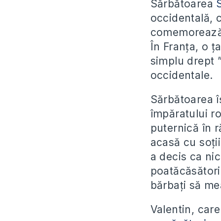
Sărbătoarea
occidentală, c
comemorează p
În Franța, o ț
simplu drept ”
occidentale.
Sărbătoarea îș
împăratului ro
puternică în r
acasă cu soții
a decis ca nic
poatăcăsători.
bărbați să mea
Valentin, car