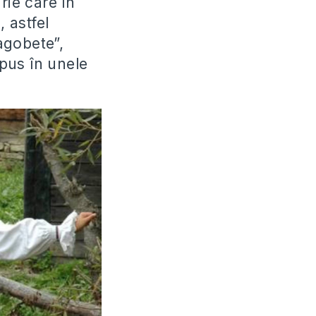
rie care în
 astfel
agobete”,
pus în unele