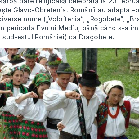
sărbătoare religioasă celebrată la 23 februa
ște Glavo-Obretenia. Românii au adaptat-o,
iverse nume („Vobritenia”, „Rogobete”, „Br
în perioada Evului Mediu, până când s-a im
i sud-estul României) ca Dragobete.