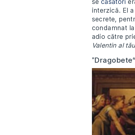
se
căsători
er
interzică. El 
secrete, pentr
condamnat la m
adio către pri
Valentin al tău
Dragobete”
”