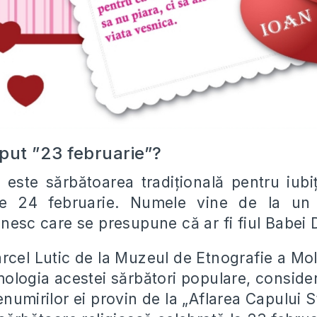
put ”23 februarie”?
 este sărbătoarea tradițională pentru iubi
pe 24 februarie. Numele vine de la un
ânesc care se presupune că ar fi fiul Babei 
rcel Lutic de la Muzeul de Etnografie a Mo
mologia acestei sărbători populare, conside
numirilor ei provin de la „Aflarea Capului S