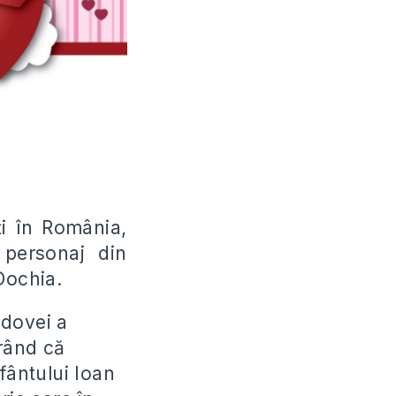
ți în România,
 personaj din
Dochia.
ldovei a
rând că
fântului Ioan