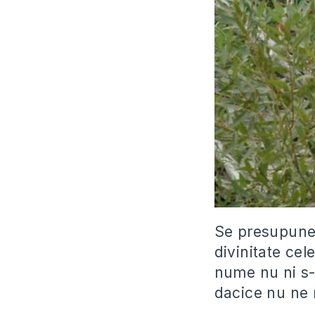
Se presupune 
divinitate cel
nume nu ni s-
dacice nu ne 