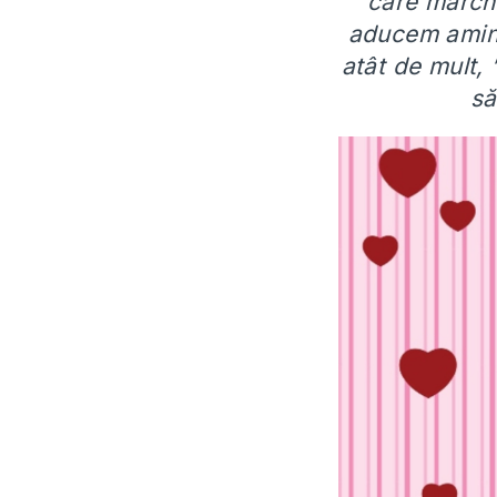
care marche
aducem amint
atât de mult, 
să