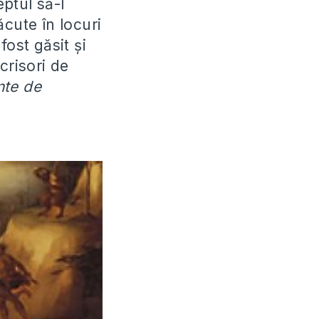
ptul să-l
ăcute în locuri
fost găsit și
crisori de
nte de