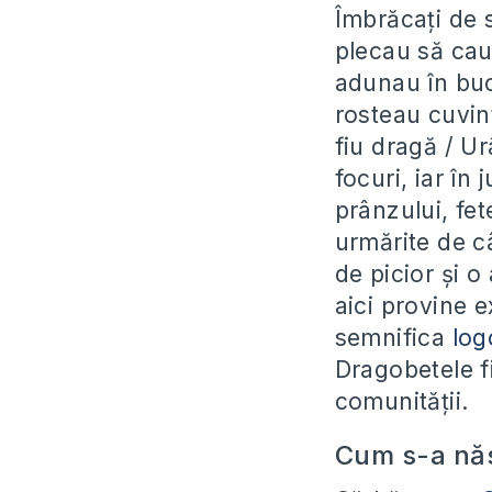
Îmbrăcați de să
plecau să caut
adunau în buc
rosteau cuvint
fiu dragă / Ur
focuri, iar în 
prânzului, fet
urmărite de câ
de picior și o 
aici provine 
semnifica
lo
Dragobetele fi
comunității.
Cum s-a năs