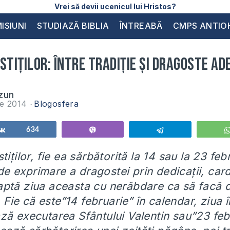
Vrei să devii ucenicul lui Hristos?
ISIUNI
STUDIAZĂ BIBLIA
ÎNTREABĂ
CMPS ANTIO
stiților: între tradiție și dragoste a
zun
ie 2014
Blogosfera
Share
634
Vibe
Telegram
tiților, fie ea sărbătorită la 14 sau la 23 feb
de exprimare a dragostei prin dedicații, card
aptă ziua aceasta cu nerăbdare ca să facă d
.
Fie că este”14 februarie” în calendar, ziua 
 executarea Sfântului Valentin sau”23 febr