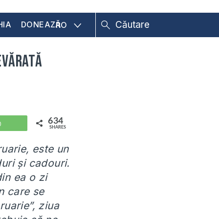
HIA
DONEAZĂ
RO
devărată
634
WhatsApp
SHARES
ruarie, este un
uri și cadouri.
in ea o zi
în care se
uarie”, ziua