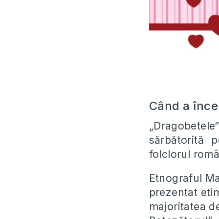
Când a înce
„Dragobetele”
sărbătorită 
folclorul rom
Etnograful Ma
prezentat eti
majoritatea de