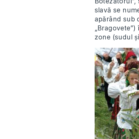
Botezătorul”, 
slavă se nume
apărând sub d
„Bragovete”) 
zone (sudul ș