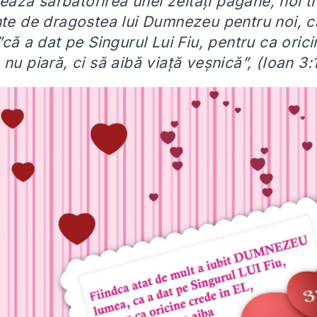
ază sărbătorirea unei zeități păgâne, noi t
e de dragostea lui Dumnezeu pentru noi, ca
”că a dat pe Singurul Lui Fiu, pentru ca orici
 nu piară, ci să aibă viață veșnică”, (Ioan 3: