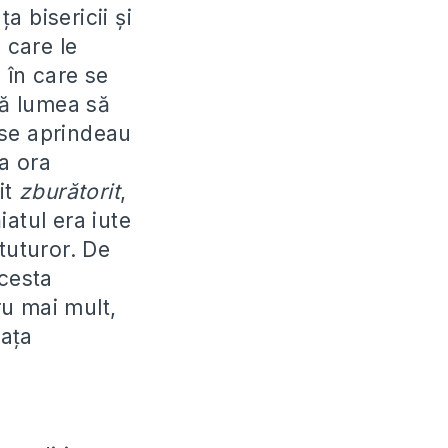
a bisericii și
 care le
 în care se
tă lumea să
t se aprindeau
La ora
it
zburătorit
,
atul era iute
 tuturor. De
cesta
ru mai mult,
fața