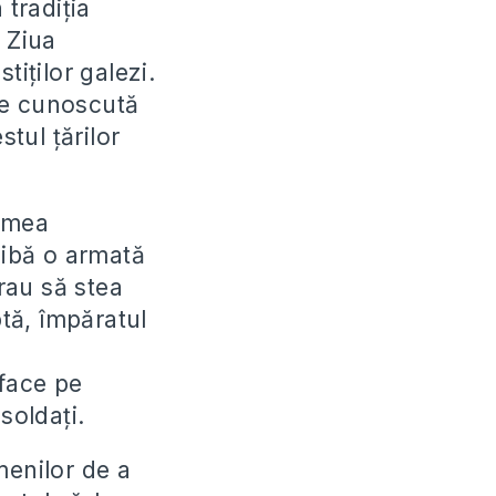
 tradiția
 Ziua
iților galezi.
ste cunoscută
stul țărilor
remea
aibă o armată
erau să stea
ptă, împăratul
 face pe
soldați.
menilor de a