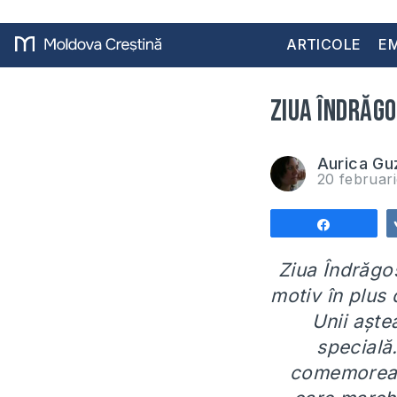
ARTICOLE
EM
Ziua Îndrăgo
Aurica Gu
20 februar
Share
Ziua Îndrăgos
motiv în plus 
Unii aște
specială
comemorează