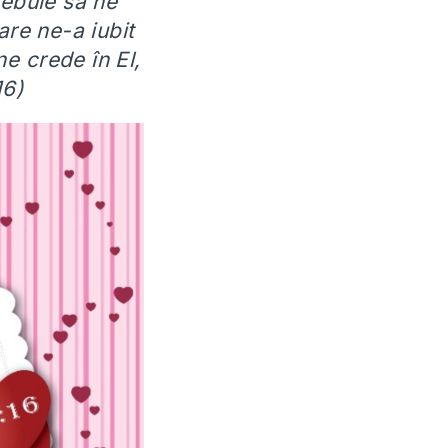
rebuie să ne
re ne-a iubit
ne crede în El,
16)