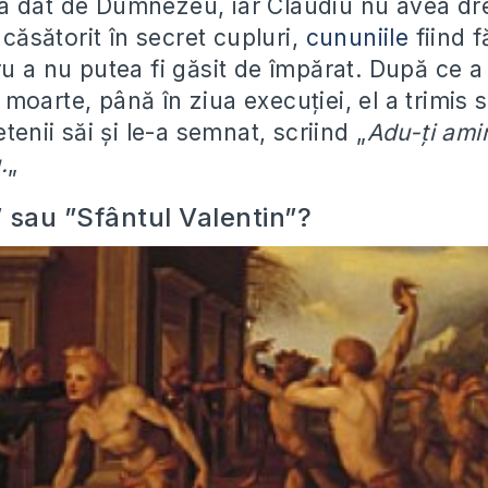
a dat de Dumnezeu, iar Claudiu nu avea dre
a căsătorit în secret cupluri,
cununiile
fiind f
u a nu putea fi găsit de împărat. După ce a 
oarte, până în ziua execuției, el a trimis s
etenii săi și le-a semnat, scriind „
Adu-ți ami
.
„
 sau ”Sfântul Valentin”?