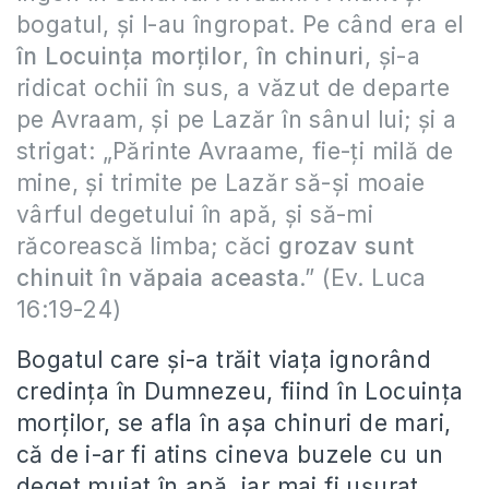
bogatul, şi l-au îngropat. Pe când era el
în Locuinţa morţilor
,
în chinuri
, şi-a
ridicat ochii în sus, a văzut de departe
pe Avraam, şi pe Lazăr în sânul lui; şi a
strigat: „Părinte Avraame, fie-ţi milă de
mine, şi trimite pe Lazăr să-şi moaie
vârful degetului în apă, şi să-mi
răcorească limba; căci
grozav sunt
chinuit în văpaia aceasta
.” (Ev. Luca
16:19-24)
Bogatul care şi-a trăit viaţa ignorând
credinţa în Dumnezeu, fiind în Locuinţa
morţilor, se afla în aşa chinuri de mari,
că de i-ar fi atins cineva buzele cu un
deget muiat în apă, iar mai fi uşurat