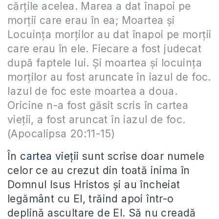
cărţile acelea. Marea a dat înapoi pe
morţii care erau în ea; Moartea şi
Locuinţa morţilor au dat înapoi pe morţii
care erau în ele. Fiecare a fost judecat
după faptele lui. Şi moartea şi locuinţa
morţilor au fost aruncate în iazul de foc.
Iazul de foc este moartea a doua.
Oricine n-a fost găsit scris în cartea
vieţii, a fost aruncat în iazul de foc.
(Apocalipsa 20:11-15)
În
cartea vieţii
sunt scrise doar numele
celor ce au crezut din toată inima în
Domnul Isus Hristos şi au încheiat
legământ cu El, trăind apoi într-o
deplină ascultare de El. Să nu creadă