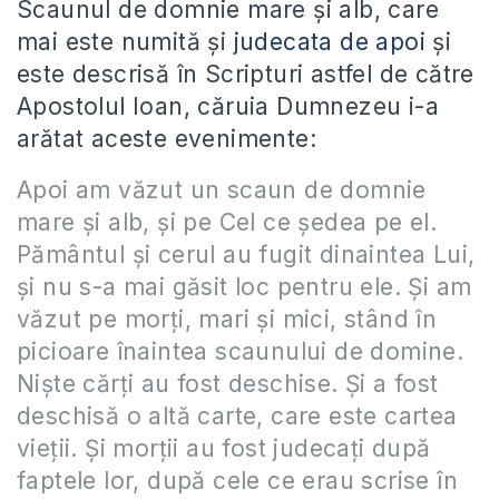
Scaunul de domnie mare şi alb, care
mai este numită şi
judecata de apoi
şi
este descrisă în Scripturi astfel de către
Apostolul Ioan, căruia Dumnezeu i-a
arătat aceste evenimente:
Apoi am văzut un scaun de domnie
mare şi alb, şi pe Cel ce şedea pe el.
Pământul şi cerul au fugit dinaintea Lui,
şi nu s-a mai găsit loc pentru ele. Şi am
văzut pe morţi, mari şi mici, stând în
picioare înaintea scaunului de domine.
Nişte cărţi au fost deschise. Şi a fost
deschisă o altă carte, care este cartea
vieţii. Şi morţii au fost judecaţi după
faptele lor, după cele ce erau scrise în