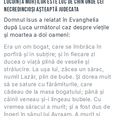
Locuinţa morţilor este loc de chin unde cei
necredincioşi aşteaptă judecata
Domnul Isus a relatat în Evanghelia
după Luca următorul caz despre vieţile
şi moartea a doi oameni:
Era un om bogat, care se îmbrăca în
porfiră şi in subţire; şi în fiecare zi
ducea o viaţă plină de veselie şi
strălucire. La uşa lui, zăcea un sărac,
numit Lazăr, plin de bube. Şi dorea mult
să se sature cu fărâmiturile, care
cădeau de la masa bogatului; până şi
câinii veneau şi-i lingeau bubele. Cu
vremea săracul a murit; şi a fost dus de
îngeri în sânul lui Avraam. A murit şi