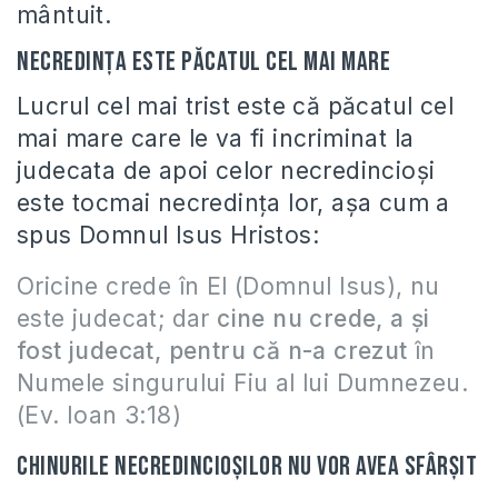
mântuit.
Necredinţa este păcatul cel mai mare
Lucrul cel mai trist este că păcatul cel
mai mare care le va fi incriminat la
judecata de apoi celor necredincioşi
este tocmai necredinţa lor, aşa cum a
spus Domnul Isus Hristos:
Oricine crede în El (Domnul Isus), nu
este judecat; dar
cine nu crede, a şi
fost judecat, pentru că n-a crezut
în
Numele singurului Fiu al lui Dumnezeu.
(Ev. Ioan 3:18)
Chinurile necredincioşilor nu vor avea sfârşit