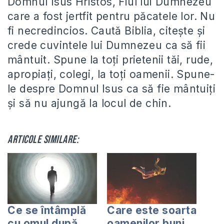
Domnul Isus Hristos, Fiul lui Dumnezeu
care a fost jertfit pentru păcatele lor. Nu
fi necredincios. Caută Biblia, citeşte şi
crede cuvintele lui Dumnezeu ca să fii
mântuit. Spune la toţi prietenii tăi, rude,
apropiaţi, colegi, la toţi oamenii. Spune-
le despre Domnul Isus ca să fie mântuiţi
şi să nu ajungă la locul de chin.
Articole similare:
Ce se întâmplă
Care este soarta
cu omul după
oamenilor buni