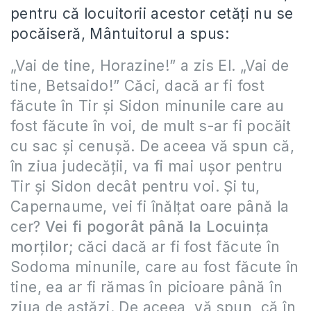
pentru că locuitorii acestor cetăţi nu se
pocăiseră, Mântuitorul a spus:
„Vai de tine, Horazine!” a zis El. „Vai de
tine, Betsaido!” Căci, dacă ar fi fost
făcute în Tir şi Sidon minunile care au
fost făcute în voi, de mult s-ar fi pocăit
cu sac şi cenuşă. De aceea vă spun că,
în ziua judecăţii, va fi mai uşor pentru
Tir şi Sidon decât pentru voi. Şi tu,
Capernaume, vei fi înălţat oare până la
cer?
Vei fi pogorât până la Locuinţa
morţilor
; căci dacă ar fi fost făcute în
Sodoma minunile, care au fost făcute în
tine, ea ar fi rămas în picioare până în
ziua de astăzi. De aceea, vă spun, că în