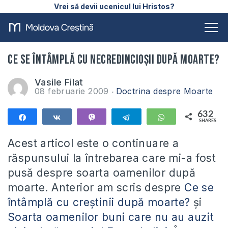
Vrei să devii ucenicul lui Hristos?
Ce se întâmplă cu necredincioşii după moarte?
Vasile Filat
08 februarie 2009
Doctrina despre Moarte
632
Share
Share
Vibe
Telegram
WhatsApp
SHARES
632
Acest articol este o continuare a
răspunsului la întrebarea care mi-a fost
pusă despre soarta oamenilor după
moarte. Anterior am scris despre
Ce se
întâmplă cu creştinii după moarte?
şi
Soarta oamenilor buni care nu au auzit