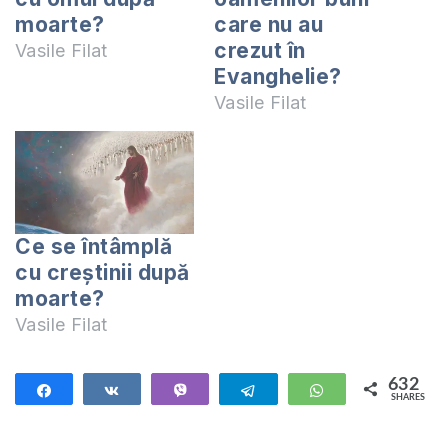
moarte?
care nu au
crezut în
Vasile Filat
Evanghelie?
Vasile Filat
Ce se întâmplă
cu creştinii după
moarte?
Vasile Filat
632
Share
Share
Vibe
Telegram
WhatsApp
SHARES
632