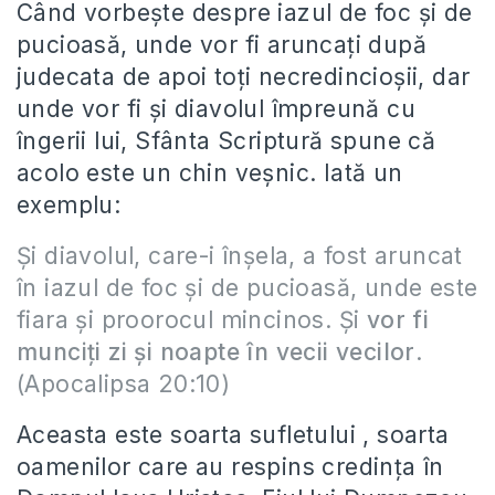
Când vorbeşte despre iazul de foc şi de
pucioasă, unde vor fi aruncaţi după
judecata de apoi toţi necredincioşii, dar
unde vor fi şi diavolul împreună cu
îngerii lui, Sfânta Scriptură spune că
acolo este un chin veşnic. Iată un
exemplu:
Şi diavolul, care-i înşela, a fost aruncat
în iazul de foc şi de pucioasă, unde este
fiara şi proorocul mincinos. Şi
vor fi
munciţi zi şi noapte în vecii vecilor
.
(Apocalipsa 20:10)
Aceasta este soarta sufletului , soarta
oamenilor care au respins credinţa în