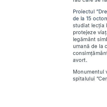
Proiectul ”Dre
de la 15 octo
studiat lecția
protejeze via
legământ simb
umană de la c
consimțământu
avort.
Monumentul va 
spitalului ”Ce