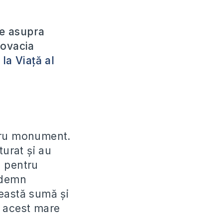
le asupra
lovacia
 la Viață al
ntru monument.
turat și au
i pentru
ndemn
ceastă sumă și
i acest mare
.