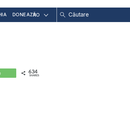
HIA
DONEAZĂ
RO
634
WhatsApp
SHARES