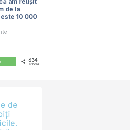
ă am reușit
m de la
peste 10 000
nte
634
WhatsApp
SHARES