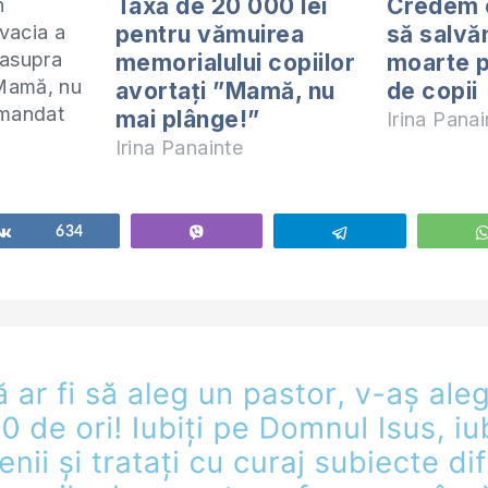
Taxă de 20 000 lei
Credem c
n
pentru vămuirea
să salvă
vacia a
 asupra
memorialului copiilor
moarte 
Mamă, nu
avortați ”Mamă, nu
de copii
omandat
mai plânge!”
Irina Panai
tru
Irina Panainte
va în
i ”Dreptul
lui
Share
634
Vibe
Telegram
rile au
imul
 $ pentru
tru toți
alături și…