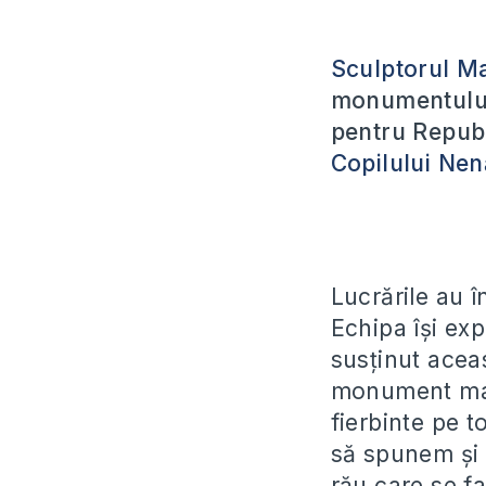
Sculptorul M
monumentului
pentru Repub
Copilului Nen
Lucrările au 
Echipa își exp
susținut acea
monument mai
fierbinte pe 
să spunem și p
rău care se fa