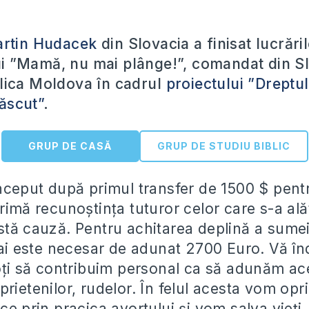
artin Hudacek
din Slovacia a finisat lucrări
 ”Mamă, nu mai plânge!”, comandat din S
lica Moldova în cadrul
proiectului ”Dreptul
ăscut”
.
GRUP DE CASĂ
GRUP DE STUDIU BIBLIC
început după primul transfer de 1500 $ pe
rimă recunoștința tuturor celor care s-a ală
stă cauză. Pentru achitarea deplină a sume
 este necesar de adunat 2700 Euro. Vă î
toți să contribuim personal ca să adunăm a
rietenilor, rudelor. În felul acesta vom opr
ce prin pracica avortului și vom salva vieți