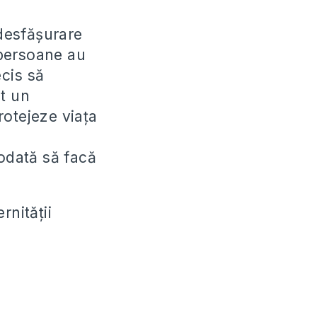
desfășurare
 persoane au
ecis să
t un
rotejeze viața
odată să facă
rnității