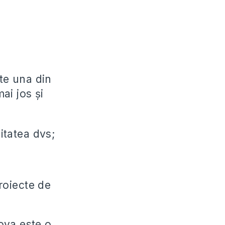
ate una din
ai jos și
itatea dvs;
roiecte de
ova este o