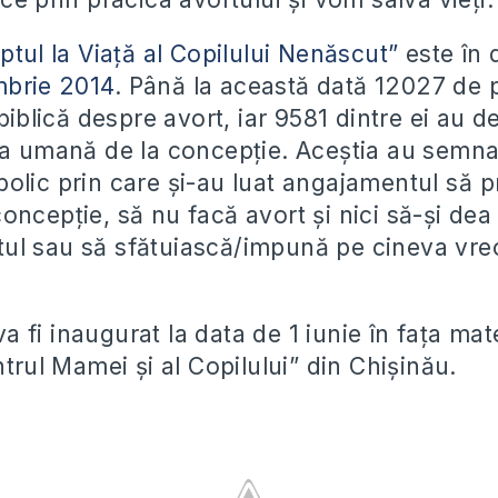
ptul la Viață al Copilului Nenăscut”
este în 
mbrie 2014
. Până la această dată 12027 de
 biblică despre avort, iar 9581 dintre ei au d
ța umană de la concepție. Aceștia au semna
olic prin care și-au luat angajamentul să p
oncepție, să nu facă avort și nici să-și dea
l sau să sfătuiască/impună pe cineva vre
fi inaugurat la data de 1 iunie în fața mate
ntrul Mamei și al Copilului” din Chișinău.