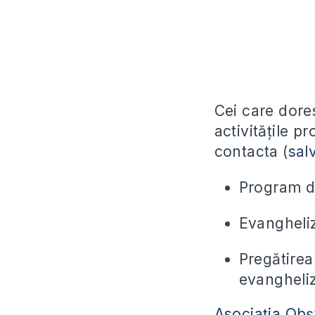
Cei care dores
activitățile p
contacta (
sal
Program de
Evangheliz
Pregătirea
evangheli
Asociația Obș