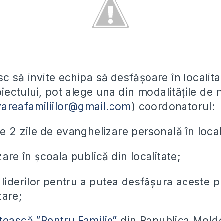
c să invite echipa să desfășoare în localit
roiectului, pot alege una din modalitățile de m
vareafamiliilor@gmail.com
) coordonatorul:
 2 zile de evanghelizare personală în local
are în școala publică din localitate;
 liderilor pentru a putea desfășura aceste p
zare;
tească ”Pentru Familie”
din Republica Mold