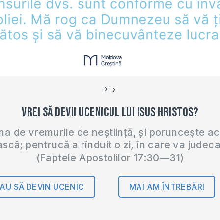
›
‹
Vrei să devii ucenicul lui Isus Hristos?
 de vremurile de neștiință, și poruncește a
ască; pentrucă a rînduit o zi, în care va judec
(Faptele Apostolilor 17:30—31)
AU SĂ DEVIN UCENIC
MAI AM ÎNTREBĂRI