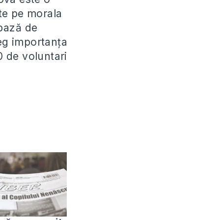
ate pe morala
 bază de
leg importanța
0 de voluntari