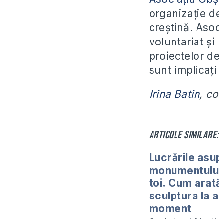
organizație de
creștină. Asoc
voluntariat ș
proiectelor de
sunt implicați
Irina Batin
, c
Articole similare:
Lucrările asu
monumentului
toi. Cum arat
sculptura la 
moment