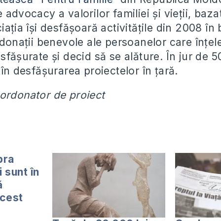
 advocacy a valorilor familiei și vieții, baz
iația își desfășoară activitățile din 2008 în
i donații benevole ale persoanelor care înțe
sfășurate și decid să se alăture. În jur de 5
 în desfășurarea proiectelor în țară.
oordonator de proiect
pra
 sunt în
ă
acest