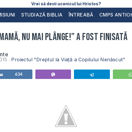
Vrei să devii ucenicul lui Hristos?
ISIUNI
STUDIAZĂ BIBLIA
ÎNTREABĂ
CMPS ANTIO
Mamă, nu mai plânge!” a fost finisată
inte
2015
Proiectul ”Dreptul la Viață a Copilului Nenăscut”
Share
634
Vibe
Telegram