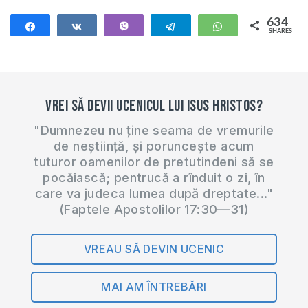
634
Share
Share
Vibe
Telegram
WhatsApp
SHARES
634
Vrei să devii ucenicul lui Isus Hristos?
"Dumnezeu nu ține seama de vremurile
de neștiință, și poruncește acum
tuturor oamenilor de pretutindeni să se
pocăiască; pentrucă a rînduit o zi, în
care va judeca lumea după dreptate..."
(Faptele Apostolilor 17:30—31)
VREAU SĂ DEVIN UCENIC
MAI AM ÎNTREBĂRI