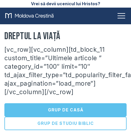
Vrei să devii ucenicul lui Hristos?
Dreptul la Viață
[vc_row][vc_column][td_block_11
custom_title=”Ultimele articole ”
category_id=”100″ limit=”10″
td_ajax_filter_type=”td_popularity_filter_f
ajax_pagination=”load_more”]
[/vc_column][/vc_row]
GRUP DE CASĂ
GRUP DE STUDIU BIBLIC