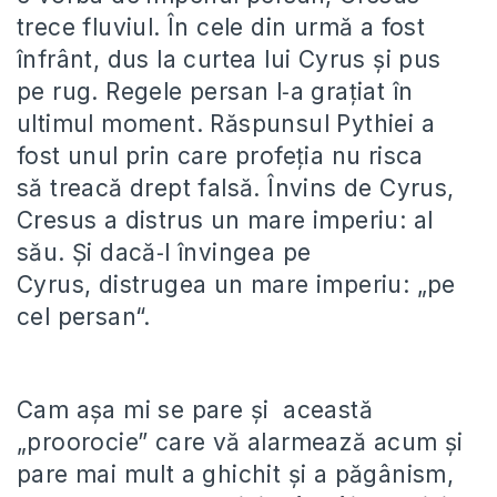
trece fluviul. În cele din urmă a fost
înfrânt, dus la curtea lui Cyrus şi pus
pe rug. Regele persan l‑a graţiat în
ultimul moment. Răspunsul Pythiei a
fost unul prin care profeţia nu risca
să treacă drept falsă. Învins de Cyrus,
Cresus a distrus un mare imperiu: al
său. Şi dacă‑l învingea pe
Cyrus, distrugea un mare imperiu: „pe
cel persan“.
Cam așa mi se pare și această
„proorocie” care vă alarmează acum și
pare mai mult a ghichit și a păgânism,