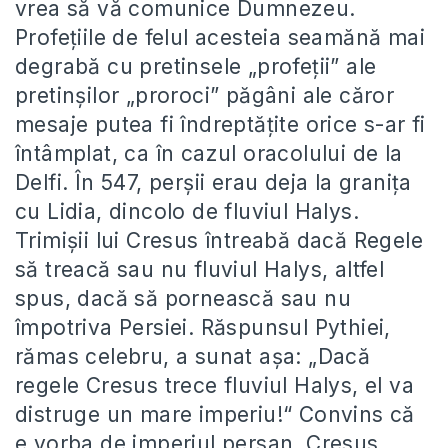
vrea să vă comunice Dumnezeu.
Profețiile de felul acesteia seamănă mai
degrabă cu pretinsele „profeții” ale
pretinșilor „proroci” păgâni ale căror
mesaje putea fi îndreptățite orice s-ar fi
întâmplat, ca în cazul oracolului de la
Delfi. În 547, perşii erau deja la graniţa
cu Lidia, dincolo de fluviul Halys.
Trimişii lui Cresus întreabă dacă Regele
să treacă sau nu fluviul Halys, altfel
spus, dacă să pornească sau nu
împotriva Persiei. Răspunsul Pythiei,
rămas celebru, a sunat aşa: „Dacă
regele Cresus trece fluviul Halys, el va
distruge un mare imperiu!“ Convins că
e vorba de imperiul persan, Cresus