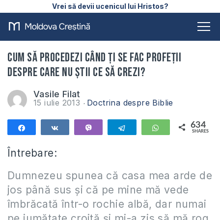
Vrei să devii ucenicul lui Hristos?
Cum să procedezi când ți se fac profeții
despre care nu știi ce să crezi?
Vasile Filat
15 iulie 2013
Doctrina despre Biblie
634
Share
Share
Vibe
Telegram
WhatsApp
SHARES
634
Întrebare:
Dumnezeu spunea că casa mea arde de
jos până sus și că pe mine mă vede
îmbrăcată într-o rochie albă, dar numai
pe jumătate croită și mi-a zis să mă rog,