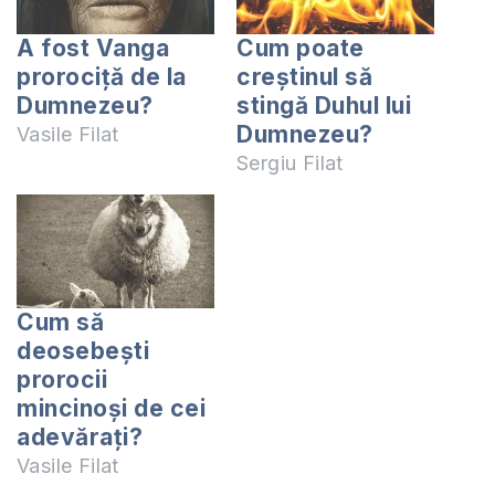
A fost Vanga
Cum poate
prorociță de la
creștinul să
Dumnezeu?
stingă Duhul lui
Dumnezeu?
Vasile Filat
Sergiu Filat
Cum să
deosebeşti
prorocii
mincinoşi de cei
adevăraţi?
Vasile Filat