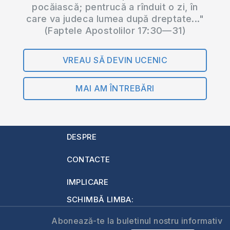
pocăiască; pentrucă a rînduit o zi, în
care va judeca lumea după dreptate..."
(Faptele Apostolilor 17:30—31)
VREAU SĂ DEVIN UCENIC
MAI AM ÎNTREBĂRI
DESPRE
CONTACTE
IMPLICARE
SCHIMBĂ LIMBA:
Abonează-te la buletinul nostru informativ