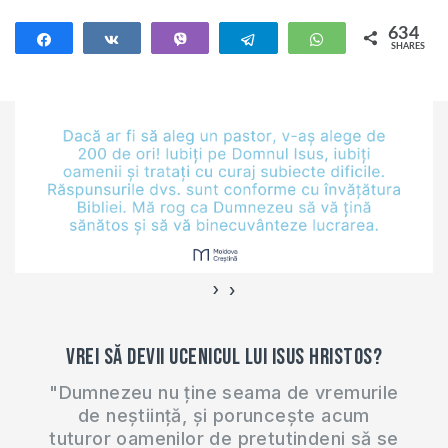
634
Share
Share
Vibe
Telegram
WhatsApp
SHARES
634
›
‹
Vrei să devii ucenicul lui Isus Hristos?
"Dumnezeu nu ține seama de vremurile
de neștiință, și poruncește acum
tuturor oamenilor de pretutindeni să se