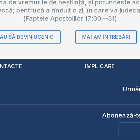
 de vremurile de neștiință, și poruncește a
ască; pentrucă a rînduit o zi, în care va judec
(Faptele Apostolilor 17:30—31)
AU SĂ DEVIN UCENIC
MAI AM ÎNTREBĂRI
NTACTE
IMPLICARE
Urmăr
Abonează-te 