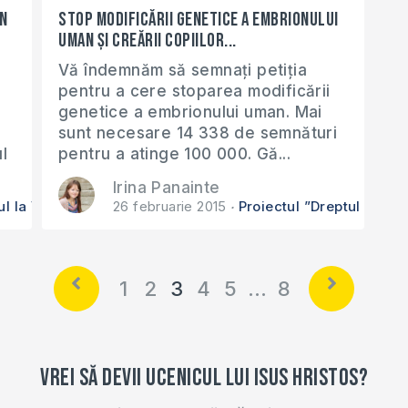
n
STOP modificării genetice a embrionului
uman și creării copiilor...
Vă îndemnăm să semnați petiția
pentru a cere stoparea modificării
genetice a embrionului uman. Mai
sunt necesare 14 338 de semnături
l
pentru a atinge 100 000. Gă...
Irina Panainte
ul la Viață a Copilului Nenăscut”
26 februarie 2015
Proiectul ”Dreptul la Vi
1
2
3
4
5
…
8
Vrei să devii ucenicul lui Isus Hristos?