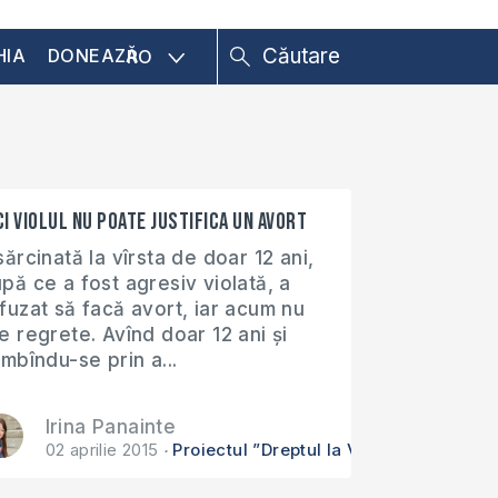
HIA
DONEAZĂ
RO
ci violul nu poate justifica un avort
sărcinată la vîrsta de doar 12 ani,
pă ce a fost agresiv violată, a
fuzat să facă avort, iar acum nu
e regrete. Avînd doar 12 ani și
imbîndu-se prin a...
Irina Panainte
a Copilului Nenăscut”
02 aprilie 2015
Proiectul ”Dreptul la Viață a Copilului