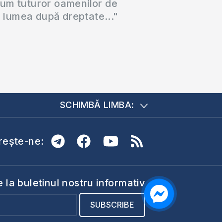
cum tuturor oamenilor de
a lumea după dreptate..."
SCHIMBĂ LIMBA:
ește-ne:
la buletinul nostru informativ