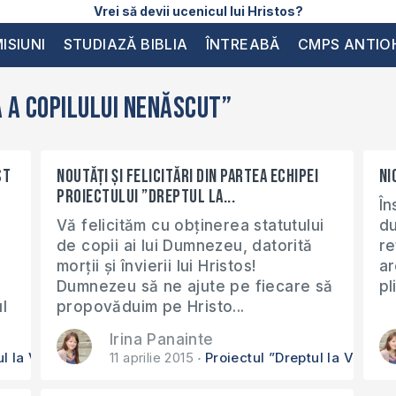
Vrei să devii ucenicul lui Hristos?
ISIUNI
STUDIAZĂ BIBLIA
ÎNTREABĂ
CMPS ANTIO
ă a Copilului Nenăscut”
st
Noutăți și felicitări din partea echipei
Ni
proiectului ”Dreptul la...
În
Vă felicităm cu obținerea statutului
du
de copii ai lui Dumnezeu, datorită
re
morții și învierii lui Hristos!
ar
Dumnezeu să ne ajute pe fiecare să
pl
l
propovăduim pe Hristo...
Irina Panainte
ul la Viață a Copilului Nenăscut”
11 aprilie 2015
Proiectul ”Dreptul la Viață 