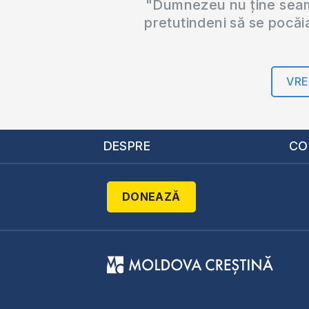
"Dumnezeu nu ține seama
pretutindeni să se pocăi
VRE
DESPRE
CO
DONEAZĂ