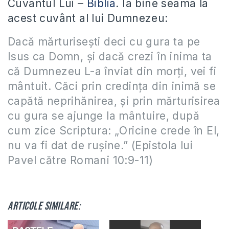
Cuvântul Lui –
Biblia
. Ia bine seama la
acest cuvânt al lui Dumnezeu:
Dacă mărturiseşti deci cu gura ta pe
Isus ca Domn, şi dacă crezi în inima ta
că Dumnezeu L-a înviat din morţi, vei fi
mântuit. Căci prin credinţa din inimă se
capătă neprihănirea, şi prin mărturisirea
cu gura se ajunge la mântuire, după
cum zice Scriptura: „Oricine crede în El,
nu va fi dat de ruşine.” (Epistola lui
Pavel către Romani 10:9-11)
Articole similare: