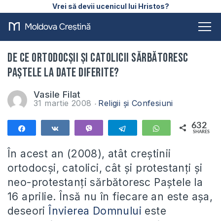
Vrei să devii ucenicul lui Hristos?
De ce ortodocşii şi catolicii sărbătoresc
Paştele la date diferite?
Vasile Filat
31 martie 2008
Religii și Confesiuni
632
Share
Share
Vibe
Telegram
WhatsApp
SHARES
632
În acest an (2008), atât creștinii
ortodocși, catolici, cât și protestanți și
neo-protestanți sărbătoresc Paștele la
16 aprilie. Însă nu în fiecare an este așa,
deseori
Învierea Domnului
este