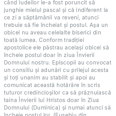
când Iudeilor le-a fost poruncit să
junghie mielul pascal şi că indiferent la
ce zi a săptămânii va reveni, atunci
trebuie să fie încheiat şi postul. Aşa un
obicei nu aveau celelalte biserici din
toată lumea. Conform tradiţiei
apostolice ele păstrau acelaşi obicei să
încheie postul doar în ziua Învierii
Domnului nostru. Episcopii au convocat
un consiliu şi adunări cu prilejul acesta
şi toţi unanim au stabilit şi apoi au
comunicat această hotărâre în scris
tuturor credincioşilor ca să prăznuiască
taina Învierii lui Hristos doar în Ziua
Domnului (Duminica) şi numai atunci să
încheie postul lor. (Eusebiu din