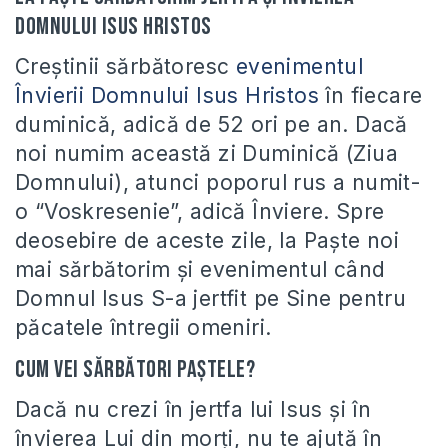
Domnului Isus Hristos
Creştinii sărbătoresc
evenimentul
Învierii Domnului Isus Hristos
în fiecare
duminică, adică de 52 ori pe an. Dacă
noi numim această zi Duminică (Ziua
Domnului), atunci poporul rus a numit-
o “Voskresenie”, adică Înviere. Spre
deosebire de aceste zile, la Paşte noi
mai sărbătorim şi evenimentul când
Domnul Isus S-a jertfit pe Sine pentru
păcatele întregii omeniri.
Cum vei sărbători Paștele?
Dacă nu crezi în jertfa lui Isus şi în
învierea Lui din morţi, nu te ajută în