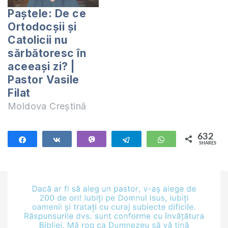
Paștele: De ce
Ortodocșii și
Catolicii nu
sărbătoresc în
aceeași zi? |
Pastor Vasile
Filat
Moldova Creștină
632
Share
Share
Vibe
Telegram
WhatsApp
SHARES
632