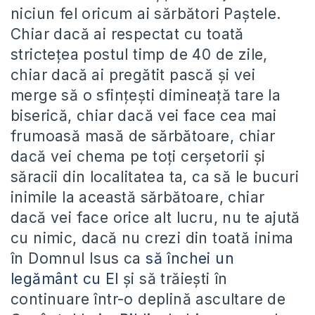
niciun fel oricum ai sărbători Paştele.
Chiar dacă ai respectat cu toată
stricteţea postul timp de 40 de zile,
chiar dacă ai pregătit pască şi vei
merge să o sfinţeşti dimineaţă tare la
biserică, chiar dacă vei face cea mai
frumoasă masă de sărbătoare, chiar
dacă vei chema pe toţi cerşetorii şi
săracii din localitatea ta, ca să le bucuri
inimile la această sărbătoare, chiar
dacă vei face orice alt lucru, nu te ajută
cu nimic, dacă nu crezi din toată inima
în Domnul Isus ca
să închei un
legământ cu El
şi să trăieşti în
continuare într-o deplină ascultare de