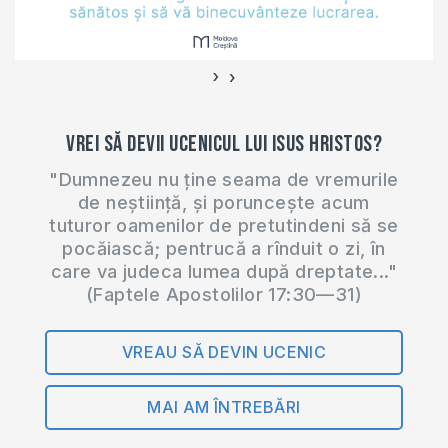
›
‹
Vrei să devii ucenicul lui Isus Hristos?
"Dumnezeu nu ține seama de vremurile
de neștiință, și poruncește acum
tuturor oamenilor de pretutindeni să se
pocăiască; pentrucă a rînduit o zi, în
care va judeca lumea după dreptate..."
(Faptele Apostolilor 17:30—31)
VREAU SĂ DEVIN UCENIC
MAI AM ÎNTREBĂRI