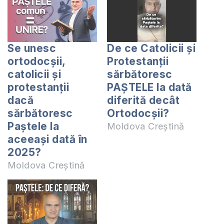
Se unesc
De ce Catolicii și
ortodocșii,
Protestanții
catolicii și
sărbătoresc
protestanții
PAȘTELE la dată
dacă
diferită decât
sărbătoresc
Ortodocșii?
Paștele la
Moldova Creștină
aceeași dată în
2025?
Moldova Creștină