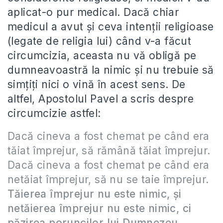
aplicat-o pur medical. Dacă chiar
medicul a avut şi ceva intenţii religioase
(legate de religia lui) când v-a făcut
circumcizia, aceasta nu vă obligă pe
dumneavoastră la nimic şi nu trebuie să
simţiţi nici o vină în acest sens. De
altfel, Apostolul Pavel a scris despre
circumcizie astfel:
Dacă cineva a fost chemat pe când era
tăiat împrejur, să rămână tăiat împrejur.
Dacă cineva a fost chemat pe când era
netăiat împrejur, să nu se taie împrejur.
Tăierea împrejur nu este nimic, şi
netăierea împrejur nu este nimic, ci
păzirea poruncilor lui Dumnezeu
.