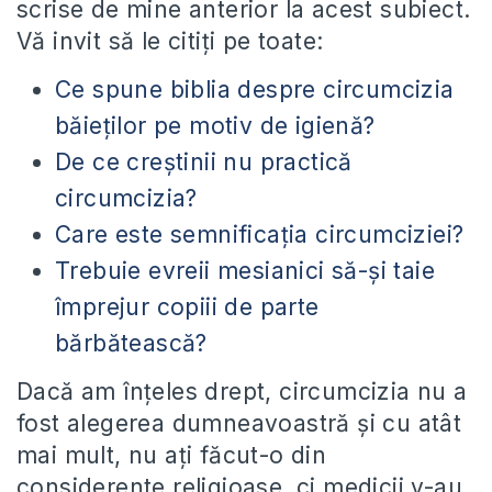
scrise de mine anterior la acest subiect.
Vă invit să le citiţi pe toate:
Ce spune biblia despre circumcizia
băieţilor pe motiv de igienă?
De ce creştinii nu practică
circumcizia?
Care este semnificaţia circumciziei?
Trebuie evreii mesianici să-şi taie
împrejur copiii de parte
bărbătească?
Dacă am înţeles drept, circumcizia nu a
fost alegerea dumneavoastră şi cu atât
mai mult, nu aţi făcut-o din
considerente religioase, ci medicii v-au