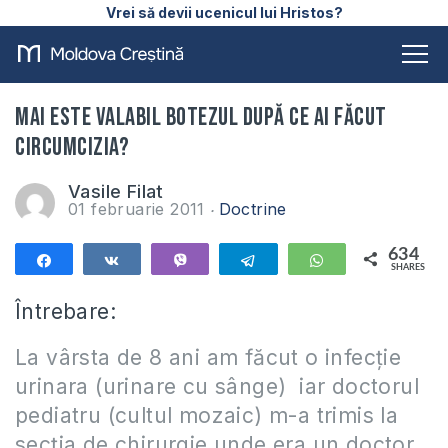
Vrei să devii ucenicul lui Hristos?
Mai este valabil botezul după ce ai făcut
circumcizia?
Vasile Filat
01 februarie 2011
Doctrine
634
Share
Share
Vibe
Telegram
WhatsApp
SHARES
634
Întrebare:
La vârsta de 8 ani am făcut o infecție
urinara (urinare cu sânge) iar doctorul
pediatru (cultul mozaic) m-a trimis la
secția de chirurgie unde era un doctor