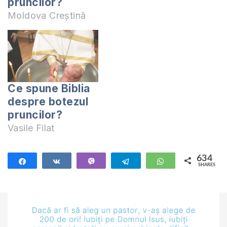
pruncilor?
Moldova Creștină
Ce spune Biblia
despre botezul
pruncilor?
Vasile Filat
634
Share
Share
Vibe
Telegram
WhatsApp
SHARES
634