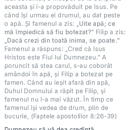
aceasta şi i-a propovăduit pe Isus. Pe
când îşi urmau ei drumul, au dat peste
o apă. Şi famenul a zis: „
Uite apă; ce
mă împiedică să fiu botezat?
” Filip a zis:
„
Dacă crezi din toată inima, se poate.”
Famenul a răspuns: „Cred că Isus
Hristos este Fiul lui Dumnezeu.” A
poruncit să stea carul, s-au coborât
amândoi în apă, şi Filip a botezat pe
famen. Când au ieşit afară din apă,
Duhul Domnului a răpit pe Filip, şi
famenul nu l-a mai văzut. În timp ce
famenul îşi vedea de drum, plin de
bucurie, (Faptele apostolilor 8:26-39)
Dumnezeu să vă dea credinţă