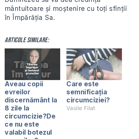
mântuitoare şi moştenire cu toţi sfinţii
în Împărăţia Sa.
Articole similare:
Aveau copii
Care este
evreilor
semnificaţia
discernământ la
circumciziei?
8 zile la
Vasile Filat
circumcizie?De
ce nu este
valabil botezul