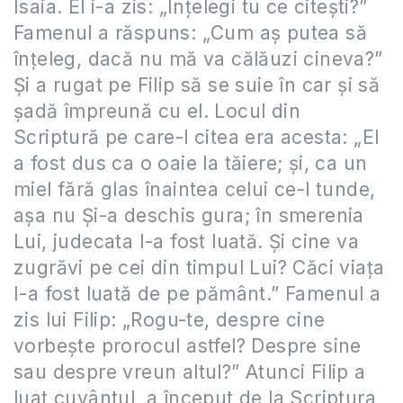
Isaia. El i-a zis: „Înţelegi tu ce citeşti?”
Famenul a răspuns: „Cum aş putea să
înţeleg, dacă nu mă va călăuzi cineva?”
Şi a rugat pe Filip să se suie în car şi să
şadă împreună cu el. Locul din
Scriptură pe care-l citea era acesta: „El
a fost dus ca o oaie la tăiere; şi, ca un
miel fără glas înaintea celui ce-l tunde,
aşa nu Şi-a deschis gura; în smerenia
Lui, judecata I-a fost luată. Şi cine va
zugrăvi pe cei din timpul Lui? Căci viaţa
I-a fost luată de pe pământ.” Famenul a
zis lui Filip: „Rogu-te, despre cine
vorbeşte prorocul astfel? Despre sine
sau despre vreun altul?” Atunci Filip a
luat cuvântul, a început de la Scriptura