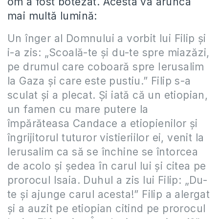
om a fost botezat. Acesta va arunca
mai multă lumină:
Un înger al Domnului a vorbit lui Filip şi
i-a zis: „Scoală-te şi du-te spre miazăzi,
pe drumul care coboară spre Ierusalim
la Gaza şi care este pustiu.” Filip s-a
sculat şi a plecat. Şi iată că un etiopian,
un famen cu mare putere la
împărăteasa Candace a etiopienilor şi
îngrijitorul tuturor vistieriilor ei, venit la
Ierusalim ca să se închine se întorcea
de acolo şi şedea în carul lui şi citea pe
prorocul Isaia. Duhul a zis lui Filip: „Du-
te şi ajunge carul acesta!” Filip a alergat
şi a auzit pe etiopian citind pe prorocul